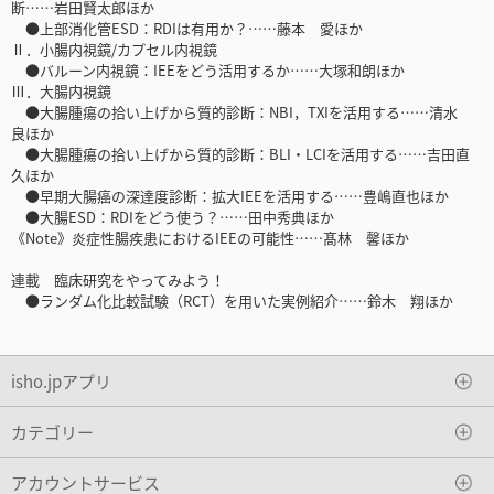
断……岩田賢太郎ほか
●上部消化管ESD：RDIは有用か？……藤本 愛ほか
Ⅱ．小腸内視鏡/カプセル内視鏡
●バルーン内視鏡：IEEをどう活用するか……大塚和朗ほか
Ⅲ．大腸内視鏡
●大腸腫瘍の拾い上げから質的診断：NBI，TXIを活用する……清水
良ほか
●大腸腫瘍の拾い上げから質的診断：BLI・LCIを活用する……吉田直
久ほか
●早期大腸癌の深達度診断：拡大IEEを活用する……豊嶋直也ほか
●大腸ESD：RDIをどう使う？……田中秀典ほか
《Note》炎症性腸疾患におけるIEEの可能性……髙林 馨ほか
連載 臨床研究をやってみよう！
●ランダム化比較試験（RCT）を用いた実例紹介……鈴木 翔ほか
isho.jpアプリ
カテゴリー
アカウントサービス