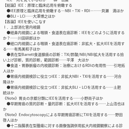
【総論】IEE：原理と臨床応用を俯瞰する
●IEE原理と臨床応用を俯瞰する―NBI・TXI・RDI―……貝瀬 満ほか
●BLI・LCI……大澤博之ほか
【各論】IEEを使いこなす
Ⅰ．上部消化管内視鏡
●経鼻内視鏡による咽頭・食道表在癌診断：IEEをどのように活用する
か？……川田研郎ほか
●経口内視鏡による咽頭・食道表在癌診断：非拡大・拡大IEEを活用す
る……有馬美和子ほか
●表在型Barrett食道腺癌の診断：TXI/酢酸/NBI/NBI拡大を活用する拾
い上げ診断，質的診断，範囲診断……平澤 大ほか
●食道・胃静脈瘤の内視鏡診断：治療におけるRDIの有用性……引地拓
人ほか
●胃癌内視鏡検診に役立つIEE：非拡大NBI・TXIを活用する……河合
隆ほか
●胃癌内視鏡検診に役立つIEE：非拡大BLI・LCIを活用する……土肥
統ほか
《Note》胃炎の京都分類にIEEを活用する……小野尚子ほか
●早期胃癌の質的診断・量的診断：拡大IEEを活用する……上山浩也ほ
か
《Note》Endocytoscopyによる早期胃癌診断にTXIを活用する……野田
啓人ほか
●十二指腸表在型腫瘍に対する画像強調併用拡大内視鏡観察による診