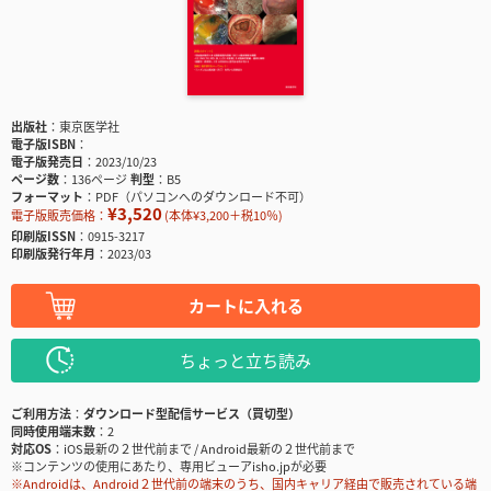
出版社
東京医学社
電子版ISBN
電子版発売日
2023/10/23
ページ数
136ページ
判型
B5
フォーマット
PDF（パソコンへのダウンロード不可）
¥3,520
電子版販売価格：
(本体¥3,200＋税10％)
印刷版ISSN
0915-3217
印刷版発行年月
2023/03
カートに入れる
ちょっと立ち読み
ご利用方法
ダウンロード型配信サービス（買切型）
同時使用端末数
2
対応OS
iOS最新の２世代前まで / Android最新の２世代前まで
※コンテンツの使用にあたり、専用ビューアisho.jpが必要
※Androidは、Android２世代前の端末のうち、国内キャリア経由で販売されている端