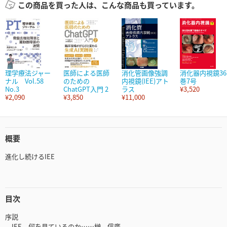
この商品を買った人は、こんな商品も買っています。
理学療法ジャー
医師による医師
消化管画像強調
消化器内視鏡36
ナル Vol.58
のための
内視鏡(IEE)アト
巻7号
No.3
ChatGPT入門 2
ラス
¥3,520
¥2,090
¥3,850
¥11,000
概要
進化し続けるIEE
目次
序説
IEE 何を見ているのか……榊 信廣