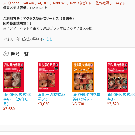
末（Xperia、GALAXY、AQUOS、ARROWS、Nexusなど）にて動作確認しています
必要メモリ容量
142 MB以上
ご利用方法
アクセス型配信サービス（買切型）
同時使用端末数
1
※インターネット経由でのWEBブラウザによるアクセス参照
※導入・利用方法の詳細は
こちら
巻号一覧
消化器内視鏡38
消化器内視鏡38
消化器内視鏡38
消化器内視鏡38
巻6号（26年6月
巻5号
巻4号増大号
巻3号
号）
¥3,630
¥6,600
¥3,520
¥3,630