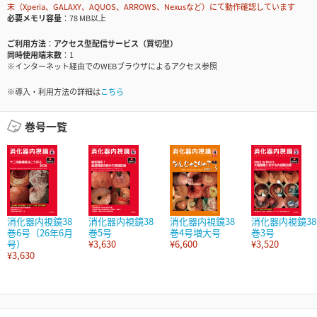
末（Xperia、GALAXY、AQUOS、ARROWS、Nexusなど）にて動作確認しています
必要メモリ容量
78 MB以上
ご利用方法
アクセス型配信サービス（買切型）
同時使用端末数
1
※インターネット経由でのWEBブラウザによるアクセス参照
※導入・利用方法の詳細は
こちら
巻号一覧
消化器内視鏡38
消化器内視鏡38
消化器内視鏡38
消化器内視鏡38
巻6号（26年6月
巻5号
巻4号増大号
巻3号
号）
¥3,630
¥6,600
¥3,520
¥3,630