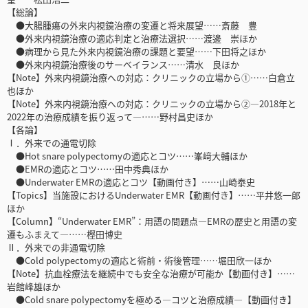
【総論】
●大腸腫瘍の外来内視鏡治療の変遷と将来展望……斎藤 豊
●外来内視鏡治療の適応判定と治療法選択……渡邊 崇ほか
●病理から見た外来内視鏡治療の課題と要望……下田将之ほか
●外来内視鏡治療後のサーベイランス……清水 良ほか
【Note】外来内視鏡治療への対応：クリニックの立場から①……白倉立
也ほか
【Note】外来内視鏡治療への対応：クリニックの立場から②―2018年と
2022年の治療成績を振り返って―……野村昌史ほか
【各論】
Ⅰ．外来での通電切除
●Hot snare polypectomyの適応とコツ……峯﨑大輔ほか
●EMRの適応とコツ……田中秀典ほか
●Underwater EMRの適応とコツ【動画付き】……山崎泰史
【Topics】当施設におけるUnderwater EMR【動画付き】……平井悠一郎
ほか
【Column】“Underwater EMR”：用語の問題点―EMRの歴史と用語の変
遷もふまえて―……樫田博史
Ⅱ．外来での非通電切除
●Cold polypectomyの適応と術前・術後管理……堀田欣一ほか
【Note】抗血栓療法を継続中でも安全な治療が可能か【動画付き】……
岩館峰雄ほか
●Cold snare polypectomyを極める―コツと治療成績―【動画付き】