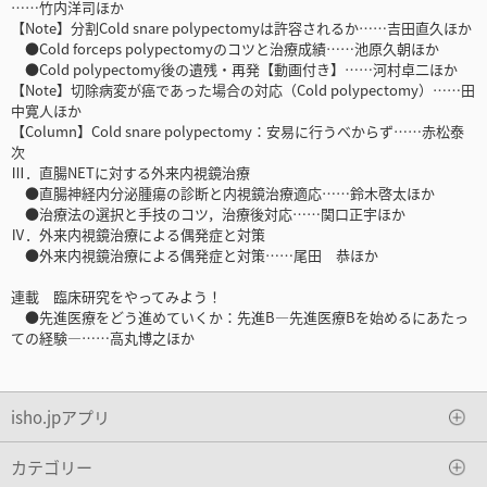
……竹内洋司ほか
【Note】分割Cold snare polypectomyは許容されるか……吉田直久ほか
●Cold forceps polypectomyのコツと治療成績……池原久朝ほか
●Cold polypectomy後の遺残・再発【動画付き】……河村卓二ほか
【Note】切除病変が癌であった場合の対応（Cold polypectomy）……田
中寛人ほか
【Column】Cold snare polypectomy：安易に行うべからず……赤松泰
次
Ⅲ．直腸NETに対する外来内視鏡治療
●直腸神経内分泌腫瘍の診断と内視鏡治療適応……鈴木啓太ほか
●治療法の選択と手技のコツ，治療後対応……関口正宇ほか
Ⅳ．外来内視鏡治療による偶発症と対策
●外来内視鏡治療による偶発症と対策……尾田 恭ほか
連載 臨床研究をやってみよう！
●先進医療をどう進めていくか：先進B―先進医療Bを始めるにあたっ
ての経験―……高丸博之ほか
isho.jpアプリ
カテゴリー