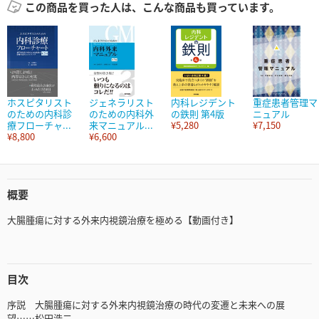
この商品を買った人は、こんな商品も買っています。
ホスピタリスト
ジェネラリスト
内科レジデント
重症患者管理マ
のための内科診
のための内科外
の鉄則 第4版
ニュアル
療フローチャ...
来マニュアル...
¥5,280
¥7,150
¥8,800
¥6,600
概要
大腸腫瘍に対する外来内視鏡治療を極める【動画付き】
目次
序説 大腸腫瘍に対する外来内視鏡治療の時代の変遷と未来への展
望……松田浩二