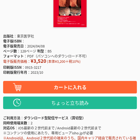
出版社
東京医学社
電子版ISBN
電子版発売日
2024/04/08
ページ数
128ページ
判型
B5
フォーマット
PDF（パソコンへのダウンロード不可）
¥3,520
電子版販売価格：
(本体¥3,200＋税10％)
印刷版ISSN
0915-3217
印刷版発行年月
2023/10
カートに入れる
ちょっと立ち読み
ご利用方法
ダウンロード型配信サービス（買切型）
同時使用端末数
2
対応OS
iOS最新の２世代前まで / Android最新の２世代前まで
※コンテンツの使用にあたり、専用ビューアisho.jpが必要
※Androidは、Android２世代前の端末のうち、国内キャリア経由で販売されている端