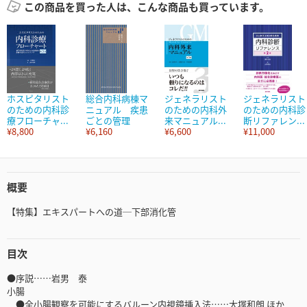
この商品を買った人は、こんな商品も買っています。
ホスピタリスト
総合内科病棟マ
ジェネラリスト
ジェネラリスト
のための内科診
ニュアル 疾患
のための内科外
のための内科診
療フローチャ...
ごとの管理
来マニュアル...
断リファレン...
¥8,800
¥6,160
¥6,600
¥11,000
概要
【特集】エキスパートへの道─下部消化管
目次
●序説……岩男 泰
小腸
●全小腸観察を可能にするバルーン内視鏡挿入法……大塚和朗 ほか