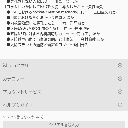
●穿孔させない大腸ESD……川島一公 ほか
〔コラム〕いかにしてESDを大腸に導入したか……矢作直久
●ESDにおけるpocket-creation methodのコツ……吉田直久 ほか
●ESDにおける牽引法……今枝博之 ほか
●内視鏡治療中に穿孔したら……港 洋平 ほか
●大腸ESD/EMR後出血の予防と止血……樫田博史
●直腸NETに対する内視鏡切除のコツ……関口正宇 ほか
●大腸憩室出血：出血源の同定と止血法……今村倫敦 ほか
●大腸ステントの適応と留置のコツ……斉田芳久.
isho.jpアプリ
カテゴリー
アカウントサービス
ヘルプ＆ガイド
シリアル番号をお持ちの方
シリアル番号入力