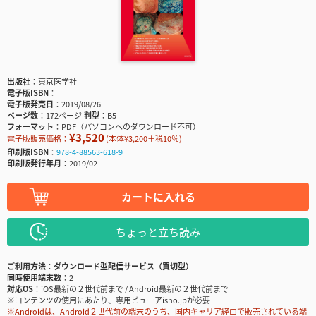
出版社
東京医学社
電子版ISBN
電子版発売日
2019/08/26
ページ数
172ページ
判型
B5
フォーマット
PDF（パソコンへのダウンロード不可）
¥3,520
電子版販売価格：
(本体¥3,200＋税10％)
印刷版ISBN
978-4-88563-618-9
印刷版発行年月
2019/02
カートに入れる
ちょっと立ち読み
ご利用方法
ダウンロード型配信サービス（買切型）
同時使用端末数
2
対応OS
iOS最新の２世代前まで / Android最新の２世代前まで
※コンテンツの使用にあたり、専用ビューアisho.jpが必要
※Androidは、Android２世代前の端末のうち、国内キャリア経由で販売されている端