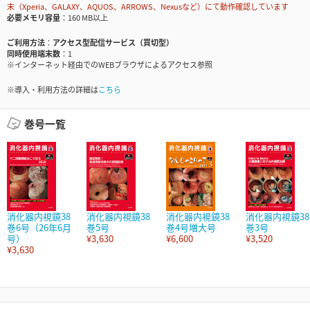
末（Xperia、GALAXY、AQUOS、ARROWS、Nexusなど）にて動作確認しています
必要メモリ容量
160 MB以上
ご利用方法
アクセス型配信サービス（買切型）
同時使用端末数
1
※インターネット経由でのWEBブラウザによるアクセス参照
※導入・利用方法の詳細は
こちら
巻号一覧
消化器内視鏡38
消化器内視鏡38
消化器内視鏡38
消化器内視鏡38
巻6号（26年6月
巻5号
巻4号増大号
巻3号
号）
¥3,630
¥6,600
¥3,520
¥3,630