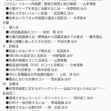
〔コラム〕バルーン内視鏡：開発の発想と試行錯誤……山本博徳
●小腸ポリープを安全に治療するには……矢野智則 ほか
●穿孔させないバルーン拡張……武田輝之 ほか
●効率よいカプセル内視鏡の適応と読影法……大宮直木
大腸
Ⅰ．挿入法
●S状結腸通過のコツ……田村 智 ほか
●大腸内視鏡挿入法─脾彎曲から回腸末端までの要点……藤井隆広
●挿入困難に陥ったときの対応……平田大善 ほか
Ⅱ．診断法
●見逃しのないポリープ検出法……松田尚久
●NBI/BLIの設定法と活用法……村野竜朗 ほか
●色素内視鏡のコツと活用法……山野泰穂
●超音波内視鏡（EUS）のコツと診断法……小林清典
●SSA/Pの診断法……鈴木桂悟 ほか
●IBDと各種腸炎の内視鏡的鑑別……上田 渉 ほか
●腸炎における生検のコツ……清水誠治 ほか
Ⅲ．治療法
●有茎性病変に対するポリペクトミー─出血させないためには？……
永田信二
●遺残させないコールド・ポリペクトミー……河村卓二 ほか
●EMRで一括切除するには……草場喜雄 ほか
●遺残させない分割EMR……岡 志郎 ほか