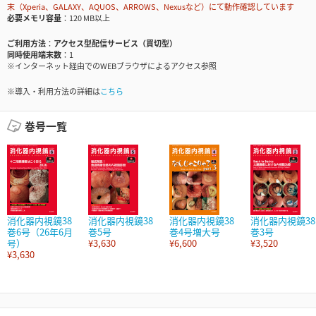
末（Xperia、GALAXY、AQUOS、ARROWS、Nexusなど）にて動作確認しています
必要メモリ容量
120 MB以上
ご利用方法
アクセス型配信サービス（買切型）
同時使用端末数
1
※インターネット経由でのWEBブラウザによるアクセス参照
※導入・利用方法の詳細は
こちら
巻号一覧
消化器内視鏡38
消化器内視鏡38
消化器内視鏡38
消化器内視鏡38
巻6号（26年6月
巻5号
巻4号増大号
巻3号
号）
¥3,630
¥6,600
¥3,520
¥3,630