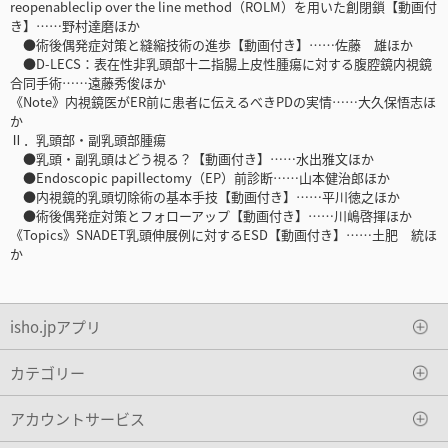
reopenableclip over the line method（ROLM）を用いた創閉鎖【動画付
き】……野村達磨ほか
●術後偶発症対策と縫縮技術の進歩【動画付き】……佐藤 雄ほか
●D-LECS：表在性非乳頭部十二指腸上皮性腫瘍に対する腹腔鏡内視鏡
合同手術……遠藤秀俊ほか
《Note》内視鏡医がER前に患者に伝えるべきPDの実情……大久保悟志ほ
か
Ⅱ．乳頭部・副乳頭部腫瘍
●乳頭・副乳頭はどう視る？【動画付き】……水出雅文ほか
●Endoscopic papillectomy（EP）前診断……山本健治郎ほか
●内視鏡的乳頭切除術の基本手技【動画付き】……平川徳之ほか
●術後偶発症対策とフォローアップ【動画付き】……川嶋啓揮ほか
《Topics》SNADET乳頭伸展例に対するESD【動画付き】……土肥 統ほ
か
isho.jpアプリ
カテゴリー
アカウントサービス