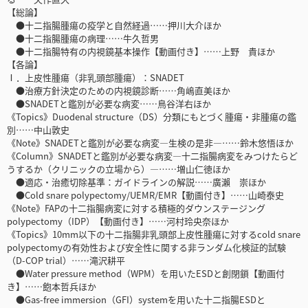
【総論】
●十二指腸腫瘍の疫学と自然経過……押川大介ほか
●十二指腸腫瘍の病理……牛久哲男
●十二指腸特有の内視鏡基本操作【動画付き】……上野 貴ほか
【各論】
Ⅰ．上皮性腫瘍（非乳頭部腫瘍）：SNADET
●治療方針決定のための内視鏡診断……角嶋直美ほか
●SNADETと鑑別が必要な病変……鳥谷洋右ほか
《Topics》Duodenal structure（DS）分類にもとづく腫瘍・非腫瘍の鑑
別……中山敦史
《Note》SNADETと鑑別が必要な病変―生検の是非―……鈴木悠悟ほか
《Column》SNADETと鑑別が必要な病変―十二指腸病変をみつけたらど
うするか（クリニックの立場から）―……増山仁徳ほか
●適応・治癒切除基準：ガイドラインの解説……廣瀨 崇ほか
●Cold snare polypectomy/UEMR/EMR【動画付き】……山崎泰史
《Note》FAPの十二指腸病変に対する積極的ダウンステージング
polypectomy（IDP）【動画付き】……河村玲央奈ほか
《Topics》10mm以下の十二指腸非乳頭部上皮性腫瘍に対するcold snare
polypectomyの有効性および安全性に関する非ランダム化検証的試験
（D-COP trial）……滝沢耕平
●Water pressure method（WPM）を用いたESDと創閉鎖【動画付
き】……飽本哲兵ほか
●Gas-free immersion（GFI）systemを用いた十二指腸ESDと