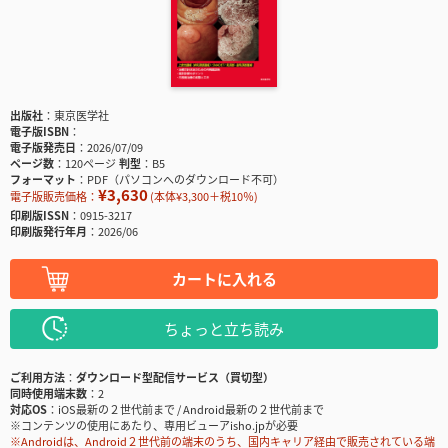
出版社
東京医学社
電子版ISBN
電子版発売日
2026/07/09
ページ数
120ページ
判型
B5
フォーマット
PDF（パソコンへのダウンロード不可）
¥3,630
電子版販売価格：
(本体¥3,300＋税10％)
印刷版ISSN
0915-3217
印刷版発行年月
2026/06
カートに入れる
ちょっと立ち読み
ご利用方法
ダウンロード型配信サービス（買切型）
同時使用端末数
2
対応OS
iOS最新の２世代前まで / Android最新の２世代前まで
※コンテンツの使用にあたり、専用ビューアisho.jpが必要
※Androidは、Android２世代前の端末のうち、国内キャリア経由で販売されている端