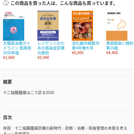
この商品を買った人は、こんな商品も買っています。
大腸癌治療ガイ
レジデントのた
消化器内視鏡38
胃癌取扱い規約
ドライン 医師用
めの感染症診療
巻4号増大号
第16版
2026年版
の鉄則
¥6,600
¥4,400
¥2,860
¥5,940
概要
十二指腸腫瘍はこう診る2026
目次
序説 十二指腸腫瘍診療の新時代―診断・治療・術後管理の本質を考え
る……矢作直久