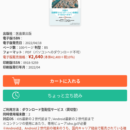
出版社
医歯薬出版
電子版ISBN
電子版発売日
2022/04/18
ページ数
100ページ
判型
B5
フォーマット
PDF（パソコンへのダウンロード不可）
¥2,640
電子版販売価格：
(本体¥2,400＋税10％)
印刷版ISSN
0918-5259
印刷版発行年月
2022/04
カートに入れる
ちょっと立ち読み
ご利用方法
ダウンロード型配信サービス（買切型）
同時使用端末数
2
対応OS
iOS最新の２世代前まで / Android最新の２世代前まで
※コンテンツの使用にあたり、専用ビューアisho.jpが必要
※Androidは、Android２世代前の端末のうち、国内キャリア経由で販売されている端