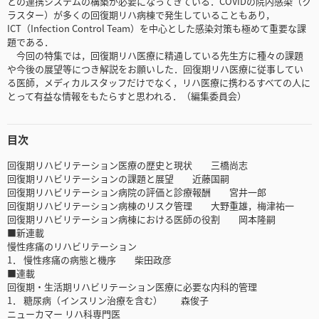
との連携システムの構築が必要になってきている．COVIDの院内感染（ク
ラスター）が多くの回復期リハ病棟で発生していることもあり，
ICT（Infection Control Team）を中心とした感染対策も極めて重要な課
題である．
今回の特集では，回復期リハ医療に精通している先生方に種々の課題
や今後の展望等につき解説をお願いした．回復期リハ医療に従事してい
る医師，メディカルスタッフだけでなく，リハ医療に携わるすべての人に
とって有益な情報をもたらすと思われる．（編集委員会）
目次
回復期リハビリテーション医療の歴史と現状 三橋尚志
回復期リハビリテーションの課題と展望 近藤国嗣
回復期リハビリテーション病院の評価と診療報酬 宮井一郎
回復期リハビリテーション病棟のリスク管理 大野重雄，梅津祐一
回復期リハビリテーション病棟における医師の役割 岡本隆嗣
■新連載
慢性疼痛のリハビリテーション
1． 慢性疼痛の病態と機序 柴田政彦
■連載
回復期・生活期リハビリテーション医療に必要な内科的管理
1． 糖尿病（インスリン治療を含む） 森俊子
ニューカマー リハ科専門医