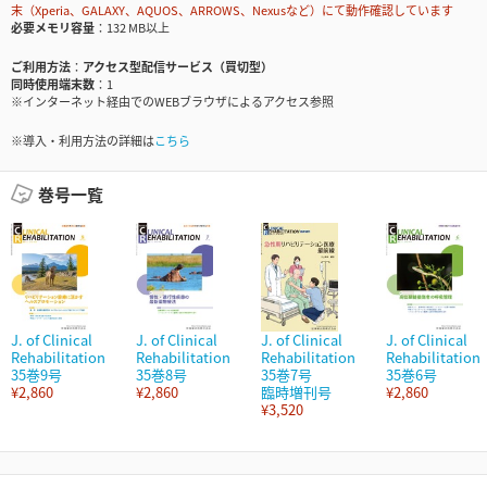
末（Xperia、GALAXY、AQUOS、ARROWS、Nexusなど）にて動作確認しています
必要メモリ容量
132 MB以上
ご利用方法
アクセス型配信サービス（買切型）
同時使用端末数
1
※インターネット経由でのWEBブラウザによるアクセス参照
※導入・利用方法の詳細は
こちら
巻号一覧
J. of Clinical
J. of Clinical
J. of Clinical
J. of Clinical
Rehabilitation
Rehabilitation
Rehabilitation
Rehabilitation
35巻9号
35巻8号
35巻7号
35巻6号
¥2,860
¥2,860
臨時増刊号
¥2,860
¥3,520