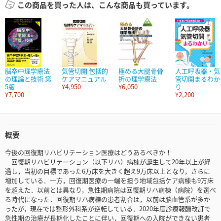
この商品を買った人は、こんな商品も買っています。
脳卒中理学療法
気管切開 包括的
極める大腿骨骨
人工呼吸器・気
の理論と技術 第
ケアマニュアル
折の理学療法
管切開まるわか
5版
¥4,950
¥6,050
り
¥7,700
¥2,200
概要
今後の回復期リハビリテーション医療はどうあるべきか！
回復期リハビリテーション（以下リハ）病棟が誕生して20年以上が経
過し，当初の目標であった6万床を大きく超え9万床以上となり，さらに
増加している．一方，回復期医療の一端を担う地域包括ケア病棟も9万床
を超えた．以前とは異なり，急性期病院は回復期リハ病棟（病院）を選べ
る時代になった．回復期リハ病棟の患者割合は，以前は脳血管系が多か
ったが，現在では整形外科系が逆転している．2020年度診療報酬改訂で
急性期の治療が長期化したことに伴い，回復期への入院ができない患者