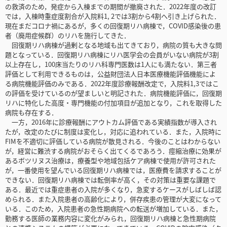
の救済のため，発症から入棟までの期間が撤廃された．2022年度の改訂
では，入棟時重症度割合が入院料1, 2では3割から4割へ引き上げられた．
現在まだコロナ禍にあるが，多くの回復期リハ病棟で，COVID感染後の患
者（廃用症候群）のリハを施行してきた．
回復期リハ病棟が過剰となる地域も出てきており，病院の質も大きな問
題となっている．回復期リハ病棟にリハ医学会の会員がいない病院が3割
以上存在し，100床当たりのリハ科専門医数は1人にも満たない．第三者
評価として利用できるものは，公益財団法人日本医療機能評価機能によ
る病院機能評価のみである．2022年度診療報酬改定で，入院料1,3ではこ
の評価を受けているのが望ましいと明記された．病院機能評価に，回復期
リハに特化した高度・専門機能の付加項目が追加となり，これを取得した
病院も存在する．
一方，2016年に診療報酬にアウトカム評価である実績指数が導入され
たが，改定のたびに制度は変化し，対応に追われている．また，入院時に
FIMを不適切に評価している病院が散見される．今後のことはわからない
が，経営に難渋する病院がおそらく出てくるであろう．痙縮治療に効果が
あるボツリヌス治療は，療養型や地域包括ケア病棟で使用が許可された
が，一番使用を望んでいる回復期リハ病棟では，医療費を請求することが
できない．回復期リハ病棟では転倒率が高く，その対策は重要な課題で
ある．最近では重症患者の入院が多くなり，急変するケースがしばしば認
められる．また入院患者の高齢化により，併存疾患の管理が大変になって
いる．このため，入院患者の急性期病院への転送が増加している．また，
勤務する医師の業務内容に変化がみられ，回復期リハ病棟と急性期病院