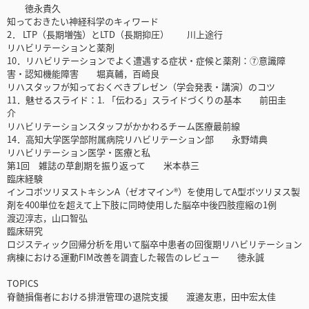
徳永貴久
知っておきたい神経科学のキィワード
2． LTP（長期増強）とLTD（長期抑圧） 川上途行
リハビリテーションと薬剤
10．リハビリテーションでよく遭遇する症状・症候と薬剤：⑦意識障
害・認知機能障害 堀真輔，百崎良
リハスタッフが知っておくべきプレゼン（学会発表・講演）のコツ
11．魅せるスライド：1. 「伝わる」スライドづくりの基本 前田圭
介
リハビリテーションスタッフがかかわるチーム医療最前線
14．高知大学医学部附属病院リハビリテーション部 永野靖典
リハビリテーション医学・医療と私
第1回 雑誌の草創期を振り返って 米本恭三
臨床経験
インコボツリヌストキシンA（ゼオマイン®）を使用してA型ボツリヌス製
剤を400単位を超えて上下肢に同時使用した脳卒中後四肢痙縮の1例
渡辺淳志，山口智弘
臨床研究
ロジスティック回帰分析を用いて脳卒中患者の回復期リハビリテーション
病棟における運動FIM改善を調査した報告のレビュー 徳永誠
TOPICS
脊髄損傷者における排泄管理の退院支援 渡邊友恵，田中宏太佳