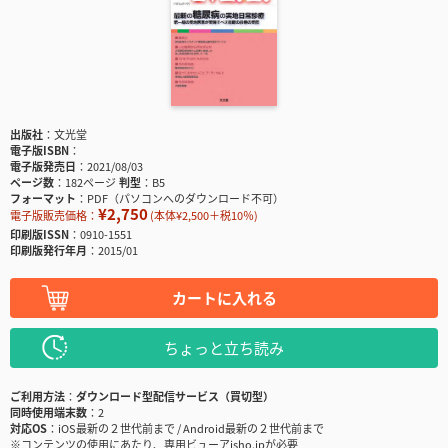
出版社
文光堂
電子版ISBN
電子版発売日
2021/08/03
ページ数
182ページ
判型
B5
フォーマット
PDF（パソコンへのダウンロード不可）
¥2,750
電子版販売価格：
(本体¥2,500＋税10％)
印刷版ISSN
0910-1551
印刷版発行年月
2015/01
カートに入れる
ちょっと立ち読み
ご利用方法
ダウンロード型配信サービス（買切型）
同時使用端末数
2
対応OS
iOS最新の２世代前まで / Android最新の２世代前まで
※コンテンツの使用にあたり、専用ビューアisho.jpが必要