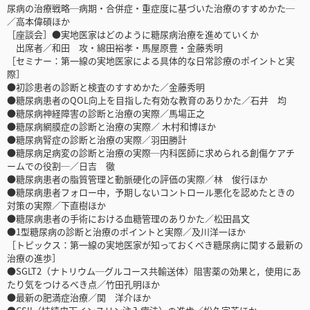
尿病の治療戦略─病期・合併症・重症度に基づいた治療のすすめかた─
／高本偉碩ほか
［座談会］●実地医家はどのように糖尿病治療を進めていくか
出席者／和田 攻・綿田裕孝・馬屋原豊・金藤秀明
［セミナー：第一線の実地医家による具体的な日常診療のポイントと実
際］
●初診患者の診断と検査のすすめかた／金藤秀明
●糖尿病患者のQOL向上を目指した有効な教育のありかた／石井 均
●糖尿病神経障害の診断と治療の実際／馬場正之
●糖尿病網膜症の診断と治療の実際／ 木村和博ほか
●糖尿病腎症の診断と治療の実際／羽田勝計
●糖尿病足病変の診断と治療の実際─内科医師に求められる創傷ケアチ
ームでの役割─／日吉 徹
●糖尿病患者の脂質管理と動脈硬化の評価の実際／林 俊行ほか
●糖尿病患者フォロー中，予期しないコントロール悪化を認めたときの
対策の実際／下直樹ほか
●糖尿病患者の手術における血糖管理のありかた／松田昌文
●1型糖尿病の診断と治療のポイントと実際／及川洋一ほか
［トピックス：第一線の実地医家が知っておくべき糖尿病に関する最新の
治療の進歩］
●SGLT2（ナトリウム─グルコース共輸送体）阻害薬の効果と，使用にあ
たり気をつけるべき点／竹田孔明ほか
●最新の肥満症治療／関 洋介ほか