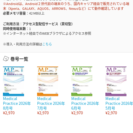
※Androidは、Android２世代前の端末のうち、国内キャリア経由で販売されている端
末（Xperia、GALAXY、AQUOS、ARROWS、Nexusなど）にて動作確認しています
必要メモリ容量
42 MB以上
ご利用方法
アクセス型配信サービス（買切型）
同時使用端末数
1
※インターネット経由でのWEBブラウザによるアクセス参照
※導入・利用方法の詳細は
こちら
巻号一覧
Medical
Medical
Medical
Medical
Practice 2026年
Practice 2026年
Practice 2026年
Practice 2026
8月号
7月号
6月号
5月号
¥2,970
¥2,970
¥2,970
¥2,970