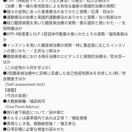
●CSII（持続皮下インスリン注入療法）の進歩／松久宗英ほか
［治療：第一線の実地医家による有効な最新の実践的治療の実際］
●個々の症例にあった食事療法のありかたと実際／石澤 将ほか
●運動療法の効果と実践的運動療法のありかたと実際／古川和郎ほか
●経口糖尿病薬を用いた糖尿病治療の実際─薬の選択と使いかた─／太
田明雄ほか
●DPP-4阻害薬とGLP-1受容体作動薬の使いかたとその実際／福岡勇樹ほ
か
●インスリンを用いた糖尿病治療の実際─特に重症度に応じたインスリ
ンの使いかた─／正井なつ実ほか
●糖尿病患者における降圧治療のエビデンスと実践的治療法／荒木信一
ほか
［この症例から何を学ぶか］
●2型糖尿病治療中に診断に苦慮した自己免疫性膵炎を合併した1例／奈
良橋俊子ほか
［Self-assessment test］
【連載】
〈今月の疾患〉
●大動脈解離／福田尚司
〈One Point Advice〉
●旅行者下痢症について／田中章仁
●ホルモンは基準値内であれば正常？／猪阪善隆
●素晴らしき哉，頸静脈怒張！／猪又孝元
●日常診療に必要な検査の読みかた