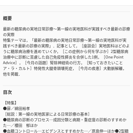
概要
最新の糖尿病の実地日常診療～第一線の実地医科が実践すべき最新の診療
の実際
特集テーマは，「最新の糖尿病の実地日常診療～第一線の実地医科が実
践すべき最新の診療の実際」．記事として，［座談会］実地医科はどのよ
うに糖尿病治療を進めていくか，［この症例から何を学ぶか］2型糖尿病
治療中に診断に苦慮した自己免疫性膵炎を合併した1例，［One Point
Advice］，［今月の話題］腎除神経術の行方，［知っておきたいこと
ア・ラ・カルト］特発性大腿骨頭壊死症，［今月の疾患］大動脈解離，
他を掲載．
目次
【特集】
●扉／綿田裕孝
［総説：第一線の実地医家による日常診療の基本］
●糖尿病の診断のプロセス─成因分類と病期・重症度の診断のすすめか
た─／櫻田 郁ほか
●血糖コントロール─エビデンスとすすめかた─／原島伸一ほか●2型糖