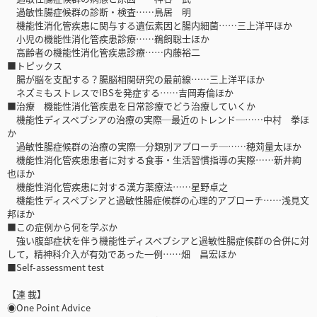
過敏性腸症候群の診断・検査……鳥居 明
機能性消化管疾患に関与する遺伝素因と腸内細菌……三上洋平ほか
小児の機能性消化管疾患診療……鵜飼聡士ほか
高齢者の機能性消化管疾患診療……内藤裕二
■トピックス
腸が脳を支配する？腸脳相関研究の最前線……三上洋平ほか
ネズミもストレスでIBSを発症する……吉岡寿倫ほか
■治療 機能性消化管疾患を日常診療でどう治療していくか
機能性ディスペプシアの治療の実際─最近のトレンド─……中村 拳ほ
か
過敏性腸症候群の治療の実際─分類別アプローチ─……穂苅量太ほか
機能性消化管疾患患者に対する食事・生活習慣指導の実際……新井絢
也ほか
機能性消化管疾患に対する漢方薬療法……星野卓之
機能性ディスペプシアと過敏性腸症候群の心理的アプローチ……浅見文
邦ほか
■この症例から何を学ぶか
強い腹部症状を伴う機能性ディスペプシアと過敏性腸症候群の合併に対
して，精神科介入が有効であった一例……畑 昌宏ほか
■Self-assessment test
【連 載】
◉One Point Advice