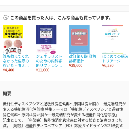
この商品を買った人は、こんな商品も買っています。
誰も教えてくれ
ジェネラリスト
改訂第６版 救急
はじめての脳波
なかった皮疹の
のための内科診
診療指針
トリアージ
診かた・考え...
断リファレン...
¥39,600
¥6,380
¥4,400
¥11,000
概要
機能性ディスペプシアと過敏性腸症候群～原因は腸か脳か─最先端研究が
変える機能性消化管診療 特集テーマは「機能性ディスペプシアと過敏性
腸症候群～原因は腸か脳か─最先端研究が変える機能性消化管診療」．
記事として，［座談会］機能性消化管疾患に対する検査と治療のさじ加
減，［総説］機能性ディスペプシア（FD）診療ガイドライン2021改訂の