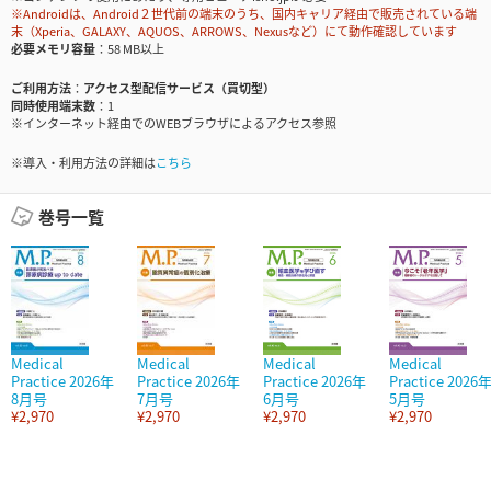
※Androidは、Android２世代前の端末のうち、国内キャリア経由で販売されている端
末（Xperia、GALAXY、AQUOS、ARROWS、Nexusなど）にて動作確認しています
必要メモリ容量
58 MB以上
ご利用方法
アクセス型配信サービス（買切型）
同時使用端末数
1
※インターネット経由でのWEBブラウザによるアクセス参照
※導入・利用方法の詳細は
こちら
巻号一覧
Medical
Medical
Medical
Medical
Practice 2026年
Practice 2026年
Practice 2026年
Practice 2026
8月号
7月号
6月号
5月号
¥2,970
¥2,970
¥2,970
¥2,970