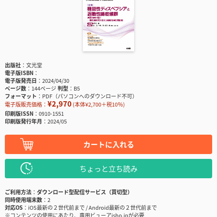
出版社
文光堂
電子版ISBN
電子版発売日
2024/04/30
ページ数
144ページ
判型
B5
フォーマット
PDF（パソコンへのダウンロード不可）
¥2,970
電子版販売価格：
(本体¥2,700＋税10％)
印刷版ISSN
0910-1551
印刷版発行年月
2024/05
カートに入れる
ちょっと立ち読み
ご利用方法
ダウンロード型配信サービス（買切型）
同時使用端末数
2
対応OS
iOS最新の２世代前まで / Android最新の２世代前まで
※コンテンツの使用にあたり、専用ビューアisho.jpが必要