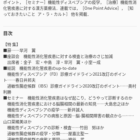
ポイント，［セミナー］機能性ディスペプシアの疫学，［治療］機能性消
化管疾患に対する漢方薬療法．連載では，［One Point Advice］，［知
っておきたいこと ア・ラ・カルト］ 他を掲載．
目次
【特 集】
■扉……早河 翼
■座談会 機能性消化管疾患に対する検査と治療のさじ加減
出席者：金子 宏・中島 淳・早河 翼・小室一成
■総説 機能性消化管疾患のup-to-date
機能性ディスペプシア（FD）診療ガイドライン2021改訂のポイン
ト……春日井邦夫
過敏性腸症候群（IBS）診療ガイドライン2020改訂のポイント……奥村
利勝
■セミナー 機能性消化管疾患はなぜ起こり，どうやって診断するのか
機能性消化管疾患における脳腸相関の最新の知見……大島忠之ほか
機能性ディスペプシアの疫学……新井誠人
機能性ディスペプシアの病態と原因─脳-腸相関障害の観点から─……
山口菜緒美ほか
機能性ディスペプシアの診断・検査……竹田 努ほか
過敏性腸症候群の疫学・分類……屋嘉比聖一
過敏性腸症候群の病態と原因……神谷 武