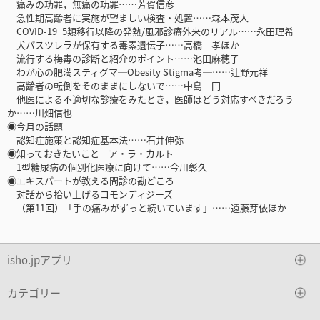
痛みの功罪，無痛の功罪……芳賀信彦
急性期高齢者に実施が望ましい検査・処置……森本茂人
COVID-19 5類移行以降の発熱/風邪診療外来のリアル……永田理希
犬パスツレラが保有する毒素遺伝子……高橋 孝ほか
流行する梅毒の診断と紹介のポイント……池田麻穂子
わが心の肥満スティグマ─Obesity Stigma考─……辻野元祥
高齢者の転倒をそのままにしないで……中島 円
他医による不適切な診療をみたとき，医師はどう対応すべきだろう
か……川畑信也
◉今月の話題
認知症施策と認知症基本法……石井伸弥
◉知っておきたいこと ア・ラ・カルト
1型糖尿病の個別化医療に向けて……今川彰久
◉エキスパートが教える問診の勘どころ
対話から拾い上げるコモンディジーズ
（第11回）「手の痛みがずっと続いています」……遠藤芽依ほか
isho.jpアプリ
カテゴリー