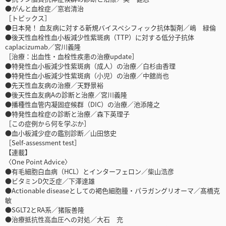
●がんと血栓症／窓岩清治
［トピックス］
●日本発！ 血友病に対する新規バイスペシフィック抗体製剤／嶋 緑倫
●後天性血栓性血小板減少性紫斑病（TTP）に対する低分子抗体
caplacizumab／宮川義隆
［治療：出血性・血栓性疾患の治療update］
●特発性血小板減少性紫斑病（成人）の治療／白杉由香理
●特発性血小板減少性紫斑病（小児）の治療／中舘尚也
●先天性血友病の治療／天野景裕
●後天性血友病Aの診断と治療／宮川義隆
●播種性血管内凝固症候群（DIC）の治療／池添隆之
●特発性血栓症の診断と治療／森下英理子
［この症例から何を学ぶか］
●血小板減少症の鑑別診断／山田悠史
［Self-assessment test］
【連載】
〈One Point Advice〉
●有毛細胞白血病（HCL）とインターフェロン／柴山浩彦
●ビタミンD欠乏症／下澤達雄
●Actionable diseaseとしての褐色細胞腫・パラガングリオーマ／髙橋克
敏
●SGLT2とRA系／猪阪善隆
●治療抵抗性高血圧への対処／大石 充