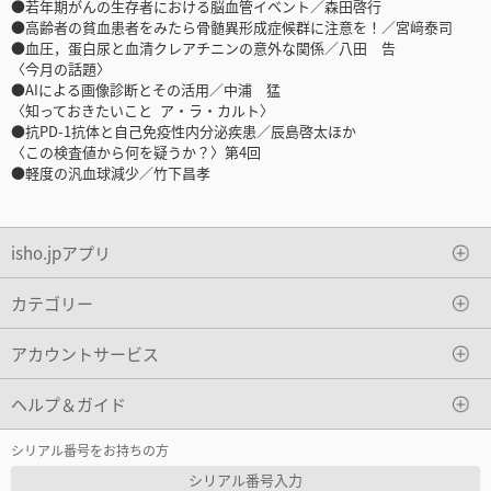
●若年期がんの生存者における脳血管イベント／森田啓行
●高齢者の貧血患者をみたら骨髄異形成症候群に注意を！／宮﨑泰司
●血圧，蛋白尿と血清クレアチニンの意外な関係／八田 告
〈今月の話題〉
●AIによる画像診断とその活用／中浦 猛
〈知っておきたいこと ア・ラ・カルト〉
●抗PD-1抗体と自己免疫性内分泌疾患／辰島啓太ほか
〈この検査値から何を疑うか？〉第4回
●軽度の汎血球減少／竹下昌孝
isho.jpアプリ
カテゴリー
アカウントサービス
ヘルプ＆ガイド
シリアル番号をお持ちの方
シリアル番号入力