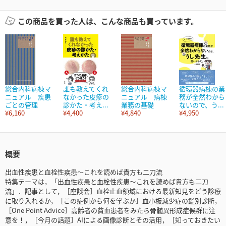
この商品を買った人は、こんな商品も買っています。
総合内科病棟マ
誰も教えてくれ
総合内科病棟マ
循環器病棟の業
ニュアル 疾患
なかった皮疹の
ニュアル 病棟
務が全然わから
ごとの管理
診かた・考え...
業務の基礎
ないので、う...
¥6,160
¥4,400
¥4,840
¥4,950
概要
出血性疾患と血栓性疾患～これを読めば貴方も二刀流
特集テーマは，「出血性疾患と血栓性疾患～これを読めば貴方も二刀
流」．記事として，［座談会］血栓止血領域における最新知見をどう診療
に取り入れるか，［この症例から何を学ぶか］血小板減少症の鑑別診断，
［One Point Advice］高齢者の貧血患者をみたら骨髄異形成症候群に注
意を！，［今月の話題］AIによる画像診断とその活用，［知っておきたい