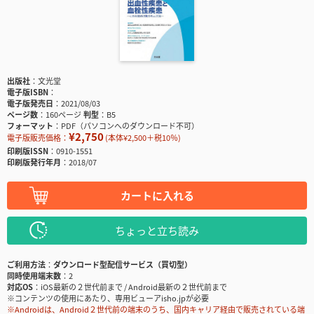
出版社
文光堂
電子版ISBN
電子版発売日
2021/08/03
ページ数
160ページ
判型
B5
フォーマット
PDF（パソコンへのダウンロード不可）
¥2,750
電子版販売価格：
(本体¥2,500＋税10％)
印刷版ISSN
0910-1551
印刷版発行年月
2018/07
カートに入れる
ちょっと立ち読み
ご利用方法
ダウンロード型配信サービス（買切型）
同時使用端末数
2
対応OS
iOS最新の２世代前まで / Android最新の２世代前まで
※コンテンツの使用にあたり、専用ビューアisho.jpが必要
※Androidは、Android２世代前の端末のうち、国内キャリア経由で販売されている端