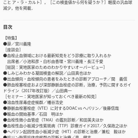
こと ア・ラ・カルト］，［この検査値から何を疑うか？］軽度の汎血球
減少，他を掲載．
目次
【特集】
●扉／宮川義隆
［座談会］
●血栓止血領域における最新知見をどう診療に取り入れるか
出席者／小池和彦・白杉由香理・宮川義隆・長江千愛
［総説：実地医家のためのわかりやすいオーバービュー］
●しみじみわかる凝固検査の解説／山田真也ほか
●出血傾向・血栓傾向の患者をみたときの診断アプローチ／関 義信
●肺血栓塞栓症および深部静脈血栓症の診断，治療，予防に関するガイ
ドライン（2017年改訂版）／山田典一
［セミナー：実地医家が知っておくべき最新の知見］
●溶血性尿毒症症候群／幡谷浩史
●静脈血栓塞栓症（VTE）に対するDOAC vs ヘパリン／後藤信哉
●輸血の開始基準／石田 明ほか
●血栓性微小血管症（TMA）の鑑別診断／和田英夫ほか
●血栓性血小板減少性紫斑病（TTP）診療ガイド2017／久保政之ほか
●ヘパリン起因性血小板減少症（HIT）の診断と治療／兼松 毅ほか
●抗リン脂質抗体症候群の診断と治療／奥 健志