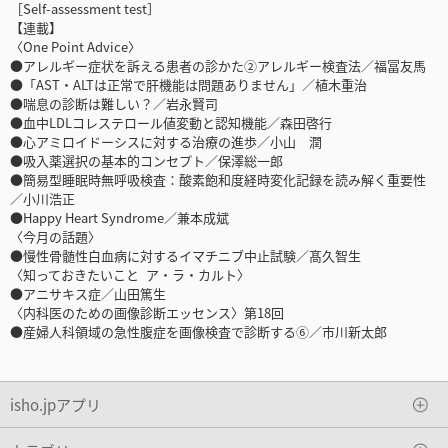
［Self-assessment test］
【連載】
〈One Point Advice〉
●アレルギー症状を訴える患者の診かた②アレルギー検査法／福冨友馬
●「AST・ALTは正常で肝機能は問題ありません」／植木重治
●喘息の診断は難しい？／岩永賢司
●血中LDLコレステロール値変動と認知機能／森田啓行
●心アミロイドーシスに対する治療の進歩／小山 潤
●吸入薬選択の基本的コンセプト／保澤総一郎
●簡易型睡眠時無呼吸検査：酸素飽和度経時変化記録を読み解く重要性
／小川浩正
●Happy Heart Syndrome／兼本成斌
〈今月の話題〉
●慢性骨髄性白血病に対するイマチニブ中止試験／髙久智生
〈知っておきたいこと ア・ラ・カルト〉
●アニサキス症／山田篤生
〈内科医のための画像診断エッセンス〉第18回
●産婦人科領域の急性腹症を画像検査で診断する⑥／市川新太郎
isho.jpアプリ