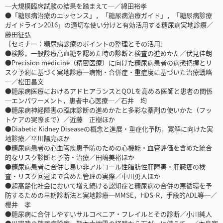
─大規模臨床試験の結果を踏まえて─／綿田裕孝
●「糖尿病治療のエッセンス」，「糖尿病治療ガイド」，「糖尿病診療
ガイドライン2016」の適切な使い分けと有効活用する糖尿病実地診療／
藤田征弘
［セミナー：糖尿病診療のポイントの整理とその活用］
●検診，一般診療高血糖を認めた時の診断と検査の進めかた／伏見佳朗
●Precision medicine（精密医療）に向けた糖尿病患者の病態把握とリ
スク予測に基づく実地診療─病期・合併症・重症度に基づいた治療戦略
─／松田昌文
●糖尿病医療におけるアドヒアランスとQOLを高める医師と患者の関係
─エンパワーメント，患者中心医療─／石井 均
●糖尿病神経障害の臨床診断の進めかたと多彩な薬剤の使いかた（フッ
トケアの実際まで）／近藤 正樹ほか
●Diabetic Kidney Diseaseの概念と進展・重症化予防，寛解に向けた実
地診療／平川陽亮ほか
●糖尿病患者の心血管疾患予防のための心機能・血管評価を含めた統合
的なリスク診断と予防・治療／田嶋美裕ほか
●糖尿病患者に合併し易い非アルコール性脂肪性肝障害・肝臓癌の検
査・リスク回避まで含めた管理の実際／中川勇人ほか
●超高齢化社会において増え続ける認知症と糖尿病の合併の悪循環を予
防するための早期診断法と実地診療─MMSE，HDS-R，手段的ADL等─／
櫻井 孝
●糖尿病に合併しやすいサルコペニア・フレイルとその診断／小川純人