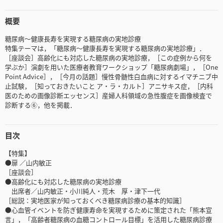
概要
糖尿病～健康長寿を実現する糖尿病の実地診療
特集テーマは，「糖尿病～健康長寿を実現する糖尿病の実地診療」．
［座談会］高齢化にも対応した糖尿病の実地診療，［この症例から何を
学ぶか］演劇を用いた医療者教育ワークショップ「糖尿病劇場」，［One
Point Advice］，［今月の話題］慢性骨髄性白血病に対するイマチニブ中
止試験，［知っておきたいこと ア・ラ・カルト］アニサキス症，［内科
医のための画像診断エッセンス］産婦人科領域の急性腹症を画像検査で
診断する⑥，他を掲載．
目次
【特集】
●扉 ／山内敏正
［座談会］
●高齢化にも対応した糖尿病の実地診療
出席者／山内敏正・小川純人・荒木 厚・津下一代
［総説：実地医家が知っておくべき糖尿病診療の基本的知識］
●心血管イベントを防ぎ健康寿命を実現するために策定された「熊本宣
言」，「高齢者糖尿病の血糖コントロール目標」を活用した糖尿病診療