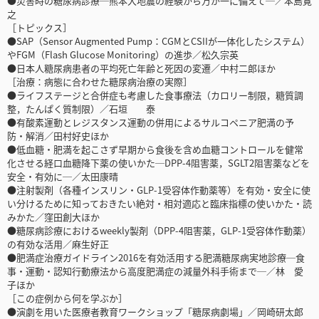
●災害時の糖尿病診療─熊本大地震の経験から万が一に備えて─／本島寛
之
［トピックス］
●SAP（Sensor Augmented Pump：CGMとCSIIが一体化したシステム）
やFGM（Flash Glucose Monitoring）の進歩／松久宗英
●日本人糖尿病患者の平均死亡年齢と死因の変遷／中村二郎ほか
［治療：病態に合わせた糖尿病治療の実際］
●ライフステージと合併症も考慮した食事療法（カロリー制限，糖質調
整，たんぱく質制限）／石垣 泰
●有酸素運動とレジスタンス運動の併用によるサルコペニア肥満の予
防・解消／田村好史ほか
●低血糖・肥満を起こさず早期から食後を含め血糖コントロールを健常
化させる経口血糖降下薬の使いかた─DPP-4阻害薬，SGLT2阻害薬などを
安全・有効に─／太田康晴
●注射製剤（各種インスリン・GLP-1受容体作動薬等）を有効・安全に使
い分けるために知っておきたい絶対・相対適応と臨床指標の使いかた・読
みかた／窪田創大ほか
●糖尿病診療におけるweekly製剤（DPP-4阻害薬，GLP-1受容体作動薬）
の有効な活用／麻生好正
●肥満症治療ガイドライン2016を有効活用する肥満糖尿病実地診療─食
事・運動・認知行動療法から高度肥満症の減量外科手術まで─／林 愛
子ほか
［この症例から何を学ぶか］
●演劇を用いた医療者教育ワークショップ「糖尿病劇場」／岡崎研太郎