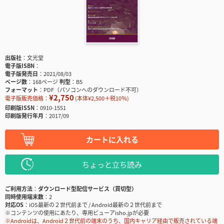
出版社
文光堂
電子版ISBN
電子版発売日
2021/08/03
ページ数
168ページ
判型
B5
フォーマット
PDF（パソコンへのダウンロード不可）
¥2,750
電子版販売価格：
(本体¥2,500＋税10％)
印刷版ISSN
0910-1551
印刷版発行年月
2017/09
カートに入れる
ちょっと立ち読み
ご利用方法
ダウンロード型配信サービス（買切型）
同時使用端末数
2
対応OS
iOS最新の２世代前まで / Android最新の２世代前まで
※コンテンツの使用にあたり、専用ビューアisho.jpが必要
※Androidは、Android２世代前の端末のうち、国内キャリア経由で販売されている端