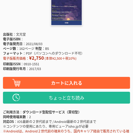
出版社
文光堂
電子版ISBN
電子版発売日
2021/08/03
ページ数
162ページ
判型
B5
フォーマット
PDF（パソコンへのダウンロード不可）
¥2,750
電子版販売価格：
(本体¥2,500＋税10％)
印刷版ISSN
0910-1551
印刷版発行年月
2017/03
カートに入れる
ちょっと立ち読み
ご利用方法
ダウンロード型配信サービス（買切型）
同時使用端末数
2
対応OS
iOS最新の２世代前まで / Android最新の２世代前まで
※コンテンツの使用にあたり、専用ビューアisho.jpが必要
※Androidは、Android２世代前の端末のうち、国内キャリア経由で販売されている端