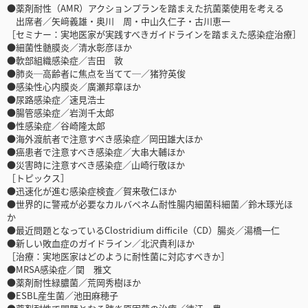
●薬剤耐性（AMR）アクションプランを踏まえた抗菌薬使用を考える
出席者／矢﨑義雄・奥川 周・中山久仁子・古川恵一
［セミナー：実地医家が実践すべきガイドラインを踏まえた感染症治療］
●細菌性髄膜炎／清水彰彦ほか
●軟部組織感染症／吉田 敦
●肺炎─高齢者に焦点を当てて─／猪狩英俊
●感染性心内膜炎／廣瀬邦章ほか
●尿路感染症／速見浩士
●腸管感染症／岩渕千太郎
●性感染症／谷崎隆太郎
●海外渡航者で注意すべき感染症／岡田雄大ほか
●癌患者で注意すべき感染症／大串大輔ほか
●災害時に注意すべき感染症／山崎行敬ほか
［トピックス］
●迅速化が進む感染症検査／賀来敬仁ほか
●世界的に警戒が必要なカルバペネム耐性腸内細菌科細菌／鈴木琢光ほ
か
●最近問題となっているClostridium difficile（CD）腸炎／湯橋一仁
●新しい敗血症のガイドライン／北沢貴利ほか
［治療：実地医家はどのように耐性菌に対応すべきか］
●MRSA感染症／関 雅文
●薬剤耐性緑膿菌／荒岡秀樹ほか
●ESBL産生菌／池田麻穂子