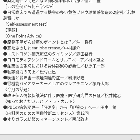
●薬剤耐性で問題となる肺炎原因菌の治療／徳江 豊
［この症例から何を学ぶか］
●日常臨床でも遭遇する機会の多い黄色ブドウ球菌感染症の2症例／若林
義賢ほか
［Self-assessment test］
【連載】
〈One Point Advice〉
●原発不明がん診療のポイントとは？／沖 将行
●耳たぶのしわear lobe crease／中村謙介
●エストロゲン補充療法のタイミング／森田啓行
●ロコモティブシンドロームとサルコペニア／村木重之
●産業医面談時における身体診察の必要性／杉原栄一郎
●聴診能力の向上／松村正巳
●喫煙と腎障害─喫煙関連腎症─／岩津好隆
●腎機能バイオマーカーとしてのクレアチニン／堀野太郎
〈今月の話題〉
●改正個人情報保護法に伴う医療・医学研究界の狂騒／松井健志
〈知っておきたいこと ア・ラ・カルト〉
●PBCの病名変更─「肝硬変」から「胆管炎」へ─／田中 篤
〈内科医のための画像診断エッセンス〉第12回
●すりガラス結節のマネージメント／南部敦史