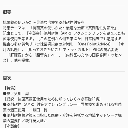
概要
抗菌薬の使いかた～最適な治療で薬剤耐性対策を
特集テーマは，「抗菌薬の使いかた～最適な治療で薬剤耐性対策を」．
記事として，［座談会］薬剤耐性（AMR）アクションプランを踏まえた抗
菌薬使用を考える，［この症例から何を学ぶか］日常臨床でも遭遇する
機会の多い黄色ブドウ球菌感染症の2症例，［One Point Advice］，［今
月の話題］，［知っておきたいこと ア・ラ・カルト］PBCの病名変更
─「肝硬変」から「胆管炎」へ─，［内科医のための画像診断エッセン
ス］，他を掲載．
目次
【特集】
●扉／奥川 周
［総説：抗菌薬適正使用のために知っておくべき基礎知識］
●薬剤耐性（AMR）対策アクションプラン─世界規模で求められる抗菌
薬の適正使用─／舘田一博
●薬剤耐性菌対策を目指した医療・介護を包括する地域ネットワーク構
築の重要性／萩谷英大ほか
［座談会］