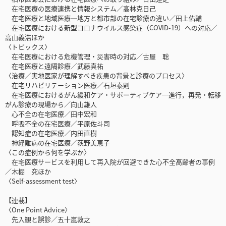
在宅医療の医療連携と情報システム／高林克日己
在宅医療と地域医療─地方と都市部の在宅診療の違い／田上佑輔
在宅医療における新型コロナウイルス感染症（COVID-19）への対応／
高山義浩ほか
〈トピックス〉
在宅医療における危機管理・災害時の対応／古屋 聡
在宅医療と遠隔診療／武藤真祐
〈治療／実地医家が理解すべき疾患の背景と診療のプロセス〉
在宅リハビリテーション医療／石垣泰則
在宅医療におけるがん緩和ケア・サポーティブケア─進行，再発・転移
がん診療の現場から／向山雄人
心不全の在宅医療／田中宏和
呼吸不全の在宅医療／平原佐斗司
認知症の在宅医療／内田直樹
神経難病の在宅医療／荻野美恵子
〈この症例から何を学ぶか〉
在宅医療サービスを利用して再入院が回避できた心不全高齢者の事例
／木棚 究ほか
〈Self-assessment test〉
【連載】
〈One Point Advice〉
先入観と誤診／五十嵐敦之