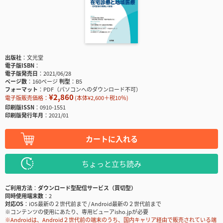
出版社
文光堂
電子版ISBN
電子版発売日
2021/06/28
ページ数
160ページ
判型
B5
フォーマット
PDF（パソコンへのダウンロード不可）
¥2,860
電子版販売価格：
(本体¥2,600＋税10％)
印刷版ISSN
0910-1551
印刷版発行年月
2021/01
カートに入れる
ちょっと立ち読み
ご利用方法
ダウンロード型配信サービス（買切型）
同時使用端末数
2
対応OS
iOS最新の２世代前まで / Android最新の２世代前まで
※コンテンツの使用にあたり、専用ビューアisho.jpが必要
※Androidは、Android２世代前の端末のうち、国内キャリア経由で販売されている端