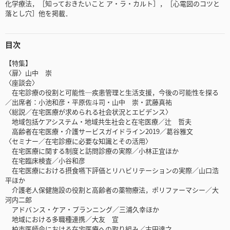
化学療法，［知っておきたいこと ア・ラ・カルト］，［心電図のコツと
落とし穴］他を掲載．
目次
【特集】
〈扉〉山中 崇
〈座談会〉
在宅診療の役割と可能性─疾患管理と生活支援，今後の可能性を探る
／出席者：小池和彦・平原佐斗司・山中 崇・武藤真祐
〈総説／在宅医療が求められる社会状況とエビデンス〉
地域包括ケアシステム・地域共生社会と在宅医療／辻 哲夫
高齢者在宅医療・介護サービスガイドライン2019／葛谷雅文
〈セミナー／在宅診療に必要な知識とその活用〉
在宅医療に関する制度と訪問診療の実際／小林正宜ほか
在宅臨床検査／小谷和彦
在宅医療における摂食嚥下評価とリハビリテーションの実際／山口浩
平ほか
介護老人保健施設の役割と高齢者の薬物療法，ポリファーマシー／大
河内二郎
アドバンス・ケア・プランニング／三浦久幸ほか
地域における多職種連携／大友 宣
柏市医師会における在宅医療への取り組み／古田達之