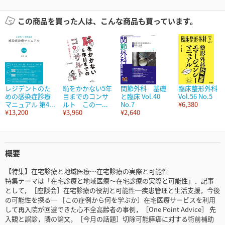
この商品を買った人は、こんな商品も買っています。
レジデントのた
恥をかかない5年
関節外科 基礎
臨床整形外科
めの感染症診療
目までのコンサ
と臨床 Vol.40
Vol.56 No.5
マニュアル 第4...
ルト この一...
No.7
¥6,380
¥13,200
¥3,960
¥2,640
概要
【特集】在宅診療と地域医療～在宅診療の実際と可能性
特集テーマは「在宅診療と地域医療～在宅診療の実際と可能性」．記事
として，［座談会］在宅診療の役割と可能性─疾患管理と生活支援，今後
の可能性を探る─ ［この症例から何を学ぶか］在宅医療サービスを利用
して再入院が回避できた心不全高齢者の事例，［One Point Advice］ 先
入観と誤診，隣の論文，［今月の話題］切除可能膵癌に対する術前補助