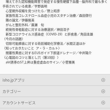
増えてきた認知機能障害で発症する慢性硬膜下血腫─脳外科で最も多く
手術されている疾患／宇野昌明
心室期外収縮を見つけたら／野上昭彦
家族性高コレステロール血症小児のスタチン治療／森田啓行
隣の論文／伊藤隆英
がんと整形外科／廣瀬 旬
続発性骨粗鬆症に対する治療選択／神田浩子
新型コロナウイルス感染症（COVID-19）と肝疾患／角田圭雄
〈今月の話題〉
切除可能膵癌に対する術前補助化学療法／水間正道ほか
〈知っておきたいこと ア・ラ・カルト〉
閉塞性黄疸に対するEUSガイド下胆道ドレナージ／中井陽介
〈心電図のコツと落とし穴（第10回）〉
aVr誘導のST上昇は重症虚血のサイン／小菅雅美
isho.jpアプリ
カテゴリー
アカウントサービス