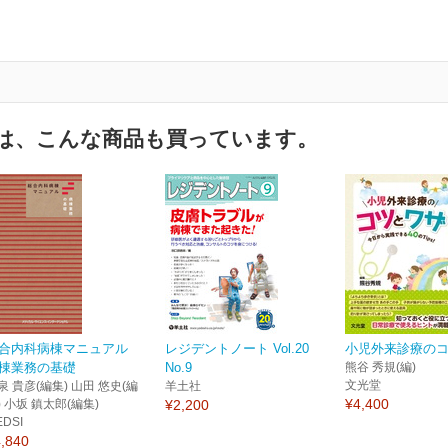
は、こんな商品も買っています。
合内科病棟マニュアル
レジデントノート Vol.20
小児外来診療の
棟業務の基礎
No.9
熊谷 秀規(編)
文光堂
泉 貴彦(編集) 山田 悠史(編
羊土社
¥4,400
) 小坂 鎮太郎(編集)
¥2,200
EDSI
,840