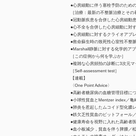
●心房細動に伴う塞栓予防のため
［治療：最新の不整脈治療とその
●冠動脈疾患を合併した心房細動
●心不全を合併した心房細動に対
●心房細動に対するクライオアブ
●救命蘇生時の致死性心室性不整
●Marshall静脈に対する化学
［この症例から何を学ぶか］
●複雑な心房頻拍の診断に3次元
［Self-assessment test］
【連載】
〈One Point Advice〉
●高齢者糖尿病の血糖管理目標に
●小球性貧血とMentzer index／
●肺炎を惹起したムコイド型化膿
●鉄欠乏性貧血のピットフォール
●健康寿命を視野に入れた高齢者
●血小板減少，貧血を伴う脾腫／