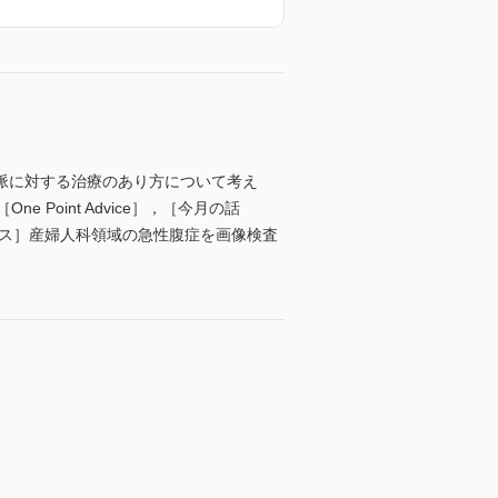
脈に対する治療のあり方について考え
oint Advice］，［今月の話
ンス］産婦人科領域の急性腹症を画像検査