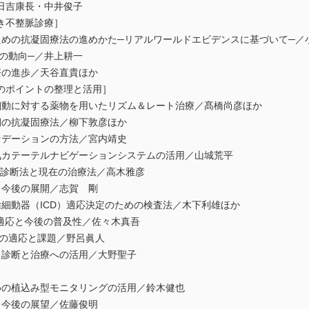
日吉康長・中井俊子
き不整脈診療］
ための抗凝固療法の進めかた─リアルワールドエビデンスに基づいて─／
の動向─／井上耕一
療の進歩／天谷直貴ほか
のポイントの整理と活用］
細動に対する薬物を用いたリズム＆レート治療／髙橋尚彦ほか
期の抗凝固療法／柳下敦彦ほか
セデーションの方法／宮内靖史
気カテーテルナビゲーションシステムの活用／山城荒平
ける診断法と現在の治療法／高木雅彦
と今後の展開／志賀 剛
細動器（ICD）適応決定のための検査法／木下利雄ほか
の適応と今後の普及性／佐々木真吾
）の適応と課題／野呂眞人
る診断と治療への活用／大野聖子
めの植込み型モニタリングの活用／鈴木健也
と今後の展望／佐藤俊明