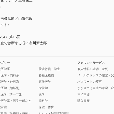
ト化して！／三谷康二
亮
の画像診断／山道信毅
カルト〉
ス〉第15回
検査で診断する③／市川新太郎
テゴリー
アカウントサービス
礎医学系
看護教員・学生
個人情報の確認・変更
床医学・内科系
各種医療職
メールアドレスの確認・変
床医学・外科系
東洋医学
パスワードの変更
床医学（領域別）
栄養学
かかりつけ書店の確認・変
床医学（テーマ別）
薬学
マイ本棚
会医学系・医学一般など
歯科学
購入履歴
礎看護
保健・体育
床看護（診療科・技術）
セット・雑誌年間購読