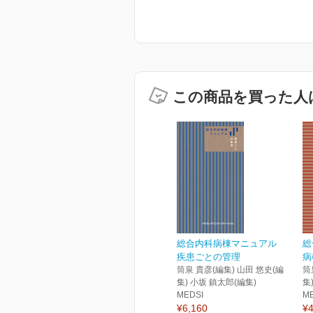
この商品を買った人
総合内科病棟マニュアル
総
疾患ごとの管理
病
筒泉 貴彦(編集) 山田 悠史(編
筒
集) 小坂 鎮太郎(編集)
集
MEDSI
M
¥6,160
¥4