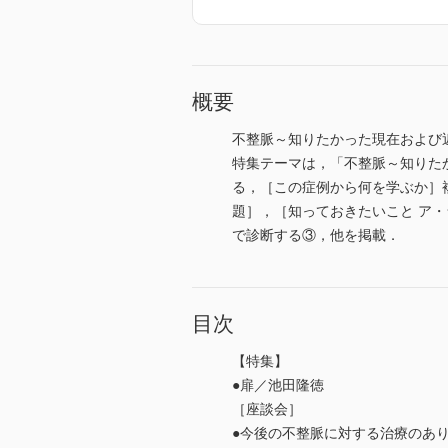
概要
不整脈～知りたかった現在および
特集テーマは，「不整脈～知りた
る，［この症例から何を学ぶか］複雑
題］，［知っておきたいこと ア
で診断する③，他を掲載．
目次
【特集】
●扉／池田隆徳
［座談会］
●今後の不整脈に対する治療のあ