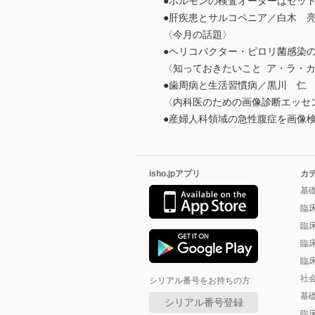
●ホルモンの検査オーダーはセッ
●肝疾患とサルコペニア／白木 
〈今月の話題〉
●ヘリコバクター・ピロリ菌感染
〈知っておきたいこと ア・ラ・
●歯周病と生活習慣病／黒川 仁
〈内科医のための画像診断エッセン
●産婦人科領域の急性腹症を画像
isho.jpアプリ
カ
基
臨
臨
臨
臨
社
シリアル番号をお持ちの方
基
シリアル番号登録
臨