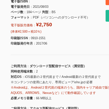
電子版ISBN
電子版発売日
2021/08/03
ページ数
184ページ
判型
B5
フォーマット
PDF（パソコンへのダウンロード不可）
¥2,750
電子版販売価格：
(本体¥2,500＋税10％)
印刷版ISSN
0910-1551
印刷版発行年月
2017/06
ご利用方法
ダウンロード型配信サービス（買切型）
同時使用端末数
2
対応OS
iOS最新の２世代前まで / Android最新の２世代前まで
※コンテンツの使用にあたり、専用ビューアisho.jpが必要
※Androidは、Android２世代前の端末のうち、国内キャリア経由で販
AQUOS、ARROWS、Nexusなど）にて動作確認しています
必要メモリ容量
66 MB以上
ご利用方法
アクセス型配信サービス（買切型）