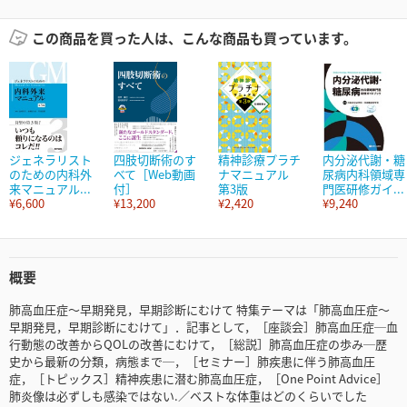
この商品を買った人は、こんな商品も買っています。
ジェネラリスト
四肢切断術のす
精神診療プラチ
内分泌代謝・糖
のための内科外
べて［Web動画
ナマニュアル
尿病内科領域専
来マニュアル...
付］
第3版
門医研修ガイ...
¥6,600
¥13,200
¥2,420
¥9,240
概要
肺高血圧症～早期発見，早期診断にむけて 特集テーマは「肺高血圧症～
早期発見，早期診断にむけて」．記事として，［座談会］肺高血圧症─血
行動態の改善からQOLの改善にむけて，［総説］肺高血圧症の歩み─歴
史から最新の分類，病態まで─，［セミナー］肺疾患に伴う肺高血圧
症，［トピックス］精神疾患に潜む肺高血圧症，［One Point Advice］
肺炎像は必ずしも感染ではない.／ベストな体重はどのくらいでした