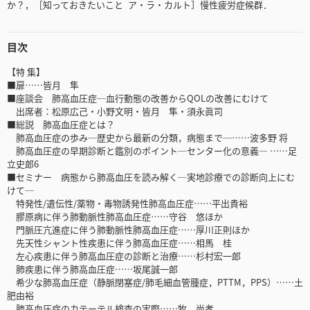
か？，［知っておきたいこと ア・ラ・カルト］慢性疲労症候群．
目次
【特 集】
■扉……皆月 隼
■座談会 肺高血圧症─血行動態の改善からQOLの改善にむけて
出席者：松原広己・小野文明・皆月 隼・須永眞司
■総説 肺高血圧症とは？
肺高血圧症の歩み─歴史から最新の分類，病態まで─……波多野 将
肺高血圧症の早期診断と鑑別のポイント─センター化の意義― ……足
立史郎6
■セミナー 病態から肺高血圧を読み解く─実地診療での診断向上にむ
けて─
特発性/遺伝性/薬物・毒物誘発性肺高血圧症……平出貴裕
膠原病に伴う肺動脈性肺高血圧症……守谷 悠ほか
門脈圧亢進症に伴う肺動脈性肺高血圧症……厚川正則ほか
先天性シャント性疾患に伴う肺高血圧症……相馬 桂
左心疾患に伴う肺高血圧症の診断と治療……杉村宏一郎
肺疾患に伴う肺高血圧症……坂尾誠一郎
希少な肺高血圧症（静脈閉塞症/肺毛細血管腫症，PTTM，PPS）……土
肥由裕
肺高血圧症のカテーテル検査の実際……牧 尚孝