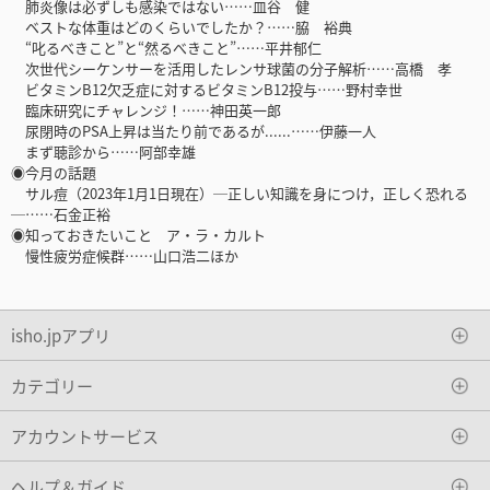
肺炎像は必ずしも感染ではない……皿谷 健
ベストな体重はどのくらいでしたか？……脇 裕典
“叱るべきこと”と“然るべきこと”……平井郁仁
次世代シーケンサーを活用したレンサ球菌の分子解析……高橋 孝
ビタミンB12欠乏症に対するビタミンB12投与……野村幸世
臨床研究にチャレンジ！……神田英一郎
尿閉時のPSA上昇は当たり前であるが......……伊藤一人
まず聴診から……阿部幸雄
◉今月の話題
サル痘（2023年1月1日現在）─正しい知識を身につけ，正しく恐れる
─……石金正裕
◉知っておきたいこと ア・ラ・カルト
慢性疲労症候群……山口浩二ほか
isho.jpアプリ
カテゴリー
アカウントサービス
ヘルプ＆ガイド