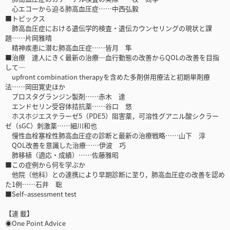
心エコーから迫る肺高血圧症……中西弘毅
■トピックス
肺高血圧症における遺伝学的検査・遺伝カウンセリングの現状と課
題……片岡雅晴
精神疾患に潜む肺高血圧症……皆月 隼
■治療 達人にきく最新の治療─血行動態の改善からQOLの改善を目指
して─
upfront combination therapyを含めた多剤併用療法と初期単剤療
法……岡田寛史ほか
プロスタグランジン製剤……赤木 達
エンドセリン受容体拮抗薬……谷口 悠
ホスホジエステラーゼ5（PDE5）阻害薬，可溶性グアニル酸シクラー
ゼ（sGC）刺激薬……細川和也
慢性血栓塞栓性肺高血圧症の診断と最新の治療戦略……山下 淳
QOL改善を意識した治療……伊波 巧
肺移植（適応・成績）……佐藤雅昭
■この症例から何を学ぶか
他院（他科）との連携により早期診断に至り，肺高血圧症の改善を認め
た1例……石井 聡
■Self–assessment test
【連 載】
◉One Point Advice