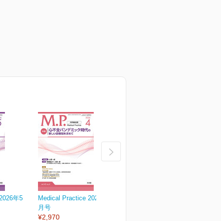
e 2026年5
Medical Practice 2026年4
Medical Practice 2026年3
M
月号
月号
¥2,970
¥2,970
¥