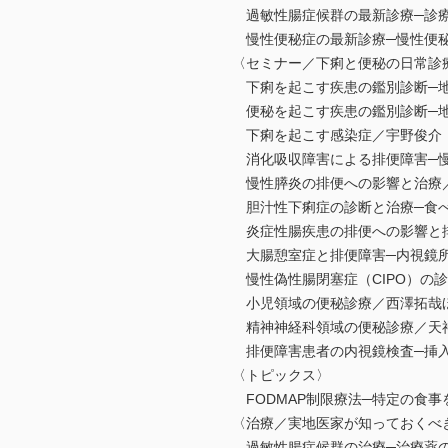
過敏性腸症候群の最新診療─診療
慢性便秘症の最新診療─慢性便秘
〈セミナー／下痢と便秘の日常診
下痢を起こす疾患の鑑別診断─地
便秘を起こす疾患の鑑別診断─地
下痢を起こす感染症／宇野俊介
消化吸収障害による排便障害─慢
慢性膵炎の排便への影響と治療
胆汁性下痢症の診断と治療─食べ
炎症性腸疾患の排便への影響と
大腸憩室症と排便障害─内視鏡所
慢性偽性腸閉塞症（CIPO）の
小児領域の便秘診療／西澤拓哉
精神神経科領域の便秘診療／天
排便障害患者の内視鏡検査─挿入
〈トピックス〉
FODMAP制限療法─特定の食事
〈治療／実地医家が知っておくべ
過敏性腸症候群の治療─治療薬の