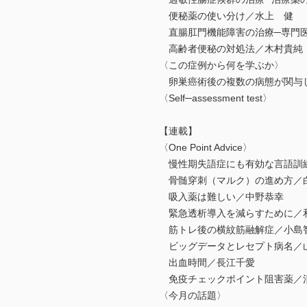
便秘薬の使い分け／水上 健
直腸肛門機能障害の治療─専門医
高齢者便秘の対処法／木村貴純
〈この症例から何を学ぶか〉
卵巣癌術後の複数の病態が関与
〈Self─assessment test〉
【連載】
〈One Point Advice〉
慢性期失語症にも有効な言語訓練
骨髄穿刺（マルク）の進め方／
吸入薬は難しい／中野恭幸
緊急透析導入を減らすために／
筋トレ後の横紋筋融解症／小島
ビッグデータとレセプト病名／
出血時間／長江千愛
免疫チェックポイント阻害薬／
〈今月の話題〉