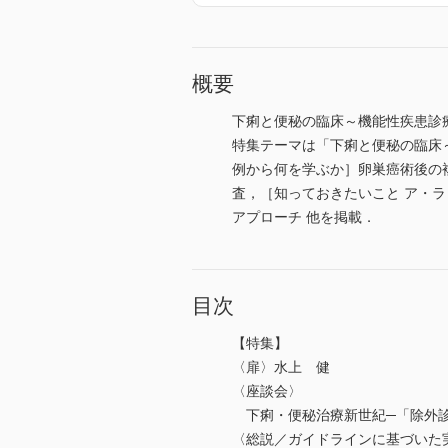
概要
下痢と便秘の臨床～機能性疾患診
特集テーマは「下痢と便秘の臨床
例から何を学ぶか］卵巣癌術後の複数
査，［知っておきたいこと ア・
アプローチ 他を掲載．
目次
【特集】
〈扉〉水上 健
〈座談会〉
下痢・便秘治療新世紀─「除外診
〈総説／ガイドラインに基づいた