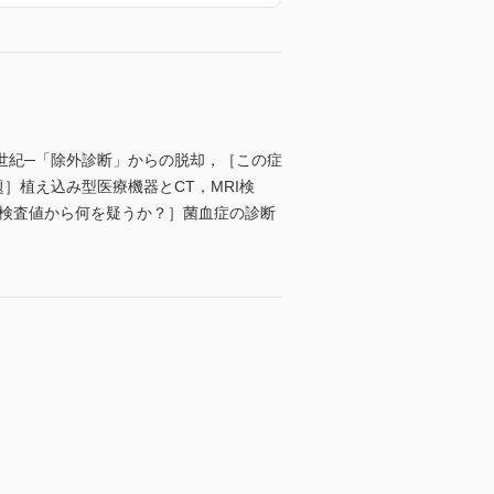
世紀─「除外診断」からの脱却，［この症
話題］植え込み型医療機器とCT，MRI検
の検査値から何を疑うか？］菌血症の診断