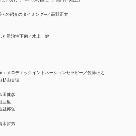
への紹介のタイミング─／高野正太
した難治性下痢／水上 健
：メロディックイントネーションセラピー／佐藤正之
白杉由香理
和田健彦
智亜里
山縣邦弘
清水哲男