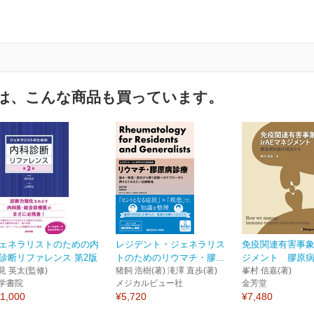
は、こんな商品も買っています。
ェネラリストのための内
レジデント・ジェネラリス
免疫関連有害事象i
診断リファレンス 第2版
トのためのリウマチ・膠...
ジメント 膠原病科
見 英太(監修)
猪飼 浩樹(著) 滝澤 直歩(著)
峯村 信嘉(著)
学書院
メジカルビュー社
金芳堂
1,000
¥5,720
¥7,480