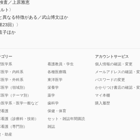
I検査／上原雅恵
カルト〉
と異なる特徴がある／武山博文ほか
23回）〉
直子ほか
テゴリー
アカウントサービス
礎医学系
看護教員・学生
個人情報の確認・変更
床医学・内科系
各種医療職
メールアドレスの確認・変
床医学・外科系
東洋医学
パスワードの変更
床医学（領域別）
栄養学
かかりつけ書店の確認・変
床医学（テーマ別）
薬学
マイ本棚
会医学系・医学一般など
歯科学
購入履歴
礎看護
保健・体育
床看護（診療科・技術）
セット・雑誌年間購読
床看護（専門別）
雑誌
健・助産