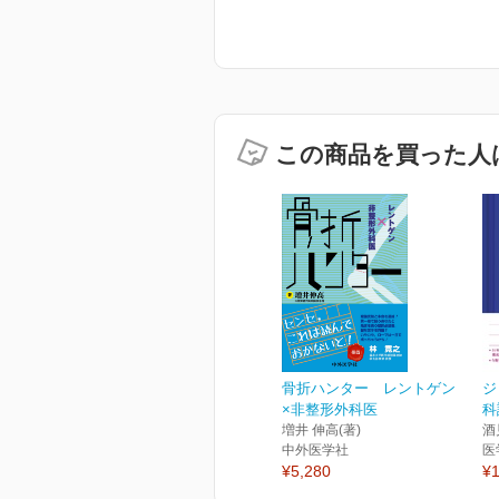
この商品を買った人
骨折ハンター レントゲン
ジ
×非整形外科医
科
増井 伸高(著)
酒
中外医学社
医
¥5,280
¥1