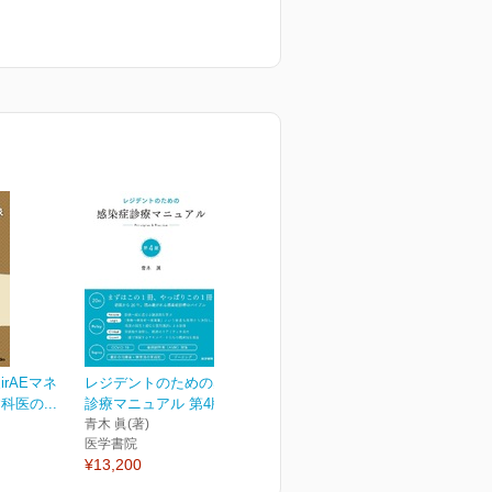
rAEマネ
レジデントのための感染症
医の...
診療マニュアル 第4版
青木 眞(著)
医学書院
¥13,200