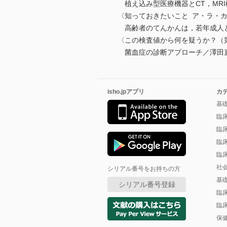
植え込み型医療機器とCT，MR
〈知っておきたいこと ア・ラ・
高齢者のてんかんは，若年成人
〈この検査値から何を疑うか？（第
菌血症の診断アプローチ／澤田
isho.jpアプリ
カ
基
臨
臨
臨
臨
社
シリアル番号をお持ちの方
基
シリアル番号登録
臨
臨
保