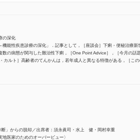
療の深化
～機能性疾患診療の深化」．記事として，［座談会］下痢・便秘治療新
の病態が関与した難治性下痢，［One Point Advice］，［今月の
ラ・カルト］高齢者のてんかんは，若年成人と異なる特徴がある，［こ
断」からの脱却／出席者：須永眞司・水上 健・岡村幸重
実地医家のためのオーバービュー〉