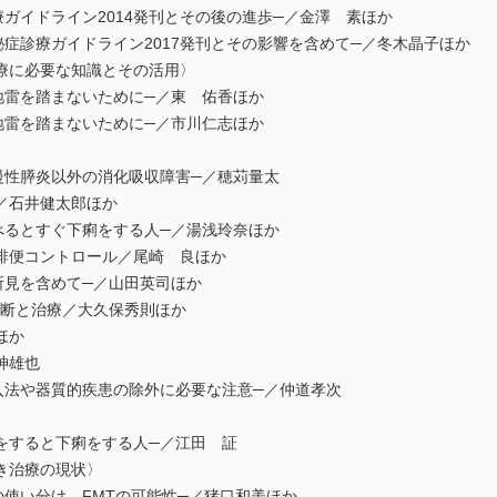
ガイドライン2014発刊とその後の進歩─／金澤 素ほか
症診療ガイドライン2017発刊とその影響を含めて─／冬木晶子ほか
療に必要な知識とその活用〉
雷を踏まないために─／東 佑香ほか
雷を踏まないために─／市川仁志ほか
性膵炎以外の消化吸収障害─／穂苅量太
／石井健太郎ほか
るとすぐ下痢をする人─／湯浅玲奈ほか
排便コントロール／尾崎 良ほか
見を含めて─／山田英司ほか
診断と治療／大久保秀則ほか
ほか
神雄也
法や器質的疾患の除外に必要な注意─／仲道孝次
をすると下痢をする人─／江田 証
き治療の現状〉
使い分け，FMTの可能性─／猪口和美ほか