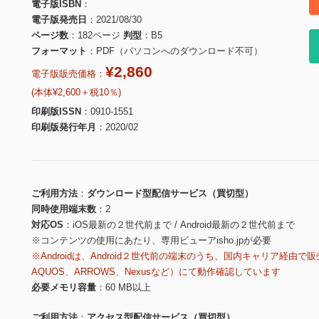
電子版ISBN
電子版発売日
2021/08/30
ページ数
182ページ
判型
B5
フォーマット
PDF（パソコンへのダウンロード不可）
¥2,860
電子版販売価格：
(本体¥2,600＋税10％)
印刷版ISSN
0910-1551
印刷版発行年月
2020/02
ご利用方法
ダウンロード型配信サービス（買切型）
同時使用端末数
2
対応OS
iOS最新の２世代前まで / Android最新の２世代前まで
※コンテンツの使用にあたり、専用ビューアisho.jpが必要
※Androidは、Android２世代前の端末のうち、国内キャリア経由で販
AQUOS、ARROWS、Nexusなど）にて動作確認しています
必要メモリ容量
60 MB以上
ご利用方法
アクセス型配信サービス（買切型）