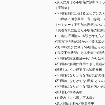
●成人における不明熱の診断スト
［座談会］
●不明熱診療におけるエビデンス
出席者／須永眞司・畠山修司・
［セミナー：不明熱の理解のため
〔患者背景に応じた不明熱の病態
●“古典的”不明熱の病態と考え方
●“院内”不明熱の診かた／鈴木富雄
●“好中球減少に伴う”不明熱とそ
●“免疫不全状態にある患者”の発
●不明熱の臨床推論─手がかりは
●不明熱の解明に利用できる最新の検
●診断しにくい感染症の診断技術
●不明熱になりがちな“感染症”の
●不明熱になりがちな“腫瘍”とそ
●不明熱になりがちな“膠原病とそ
●薬剤熱／橋本英樹
●血管内リンパ腫／正木康史
●成人発症Still病／桐野洋平