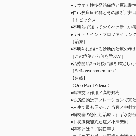
●リウマチ性多発筋痛症と巨細胞
●自己炎症症候群とその診断／井
［トピックス］
●不明熱で知っておくべき新しい
●サイトカイン・プロファイリング
［治療］
●不明熱における診断的治療の考え方（
［この症例から何を学ぶか］
●治療開始2ヵ月後に診断確定した
［Self-assessment test］
【連載】
〈One Point Advice〉
●精神交互作用／高野知樹
●心房細動はアブレーションで完
●人生で最も長かった当直／中村
●脳梗塞の急性期治療：わずか数
●甲状腺機能亢進症／小澤安則
●確率とは？／関口幸夫