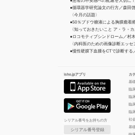
●患者の不安感への配慮を大切に
●循環器学研究論文の行方／森田
〈今月の話題〉
●50％ブドウ糖液による胸膜癒着
〈知っておきたいこと ア・ラ・カ
●ロコモティブシンドローム／村
〈内科医のための画像診断エッセ
●慢性硬膜下血腫をCTで診断する
isho.jpアプリ
カ
基
臨
臨
臨
臨
社
シリアル番号をお持ちの方
基
シリアル番号登録
臨