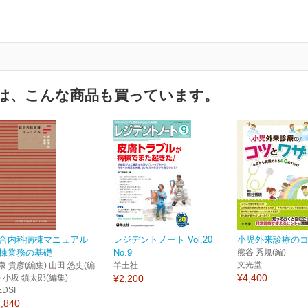
は、こんな商品も買っています。
合内科病棟マニュアル
レジデントノート Vol.20
小児外来診療の
棟業務の基礎
No.9
熊谷 秀規(編)
文光堂
泉 貴彦(編集) 山田 悠史(編
羊土社
¥4,400
) 小坂 鎮太郎(編集)
¥2,200
EDSI
,840