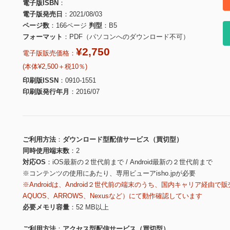
電子版ISBN
電子版発売日
2021/08/03
ページ数
166ページ
判型
B5
フォーマット
PDF（パソコンへのダウンロード不可）
¥2,750
電子版販売価格：
(本体¥2,500＋税10％)
印刷版ISSN
0910-1551
印刷版発行年月
2016/07
ご利用方法
ダウンロード型配信サービス（買切型）
同時使用端末数
2
対応OS
iOS最新の２世代前まで / Android最新の２世代前まで
※コンテンツの使用にあたり、専用ビューアisho.jpが必要
※Androidは、Android２世代前の端末のうち、国内キャリア経由で販
AQUOS、ARROWS、Nexusなど）にて動作確認しています
必要メモリ容量
52 MB以上
ご利用方法
アクセス型配信サービス（買切型）