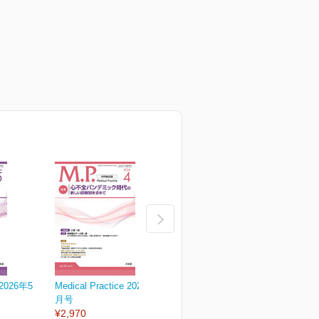
e 2026年5
Medical Practice 2026年4
Medical Practice 2026年3
M
月号
月号
¥2,970
¥2,970
¥