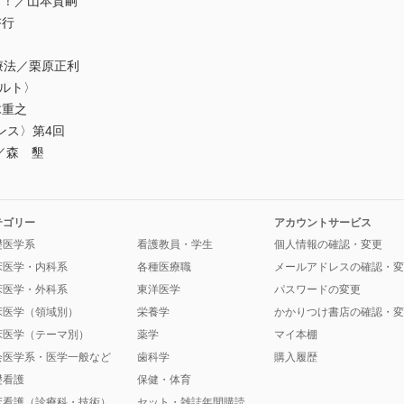
！！／山本貴嗣
啓行
療法／栗原正利
ルト〉
木重之
ンス〉第4回
／森 墾
テゴリー
アカウントサービス
礎医学系
看護教員・学生
個人情報の確認・変更
床医学・内科系
各種医療職
メールアドレスの確認・変
床医学・外科系
東洋医学
パスワードの変更
床医学（領域別）
栄養学
かかりつけ書店の確認・変
床医学（テーマ別）
薬学
マイ本棚
会医学系・医学一般など
歯科学
購入履歴
礎看護
保健・体育
床看護（診療科・技術）
セット・雑誌年間購読