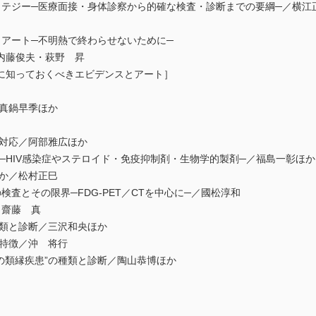
ラテジー─医療面接・身体診察から的確な検査・診断までの要綱─／横江
とアート─不明熱で終わらせないために─
内藤俊夫・萩野 昇
に知っておくべきエビデンスとアート］
〕
／真鍋早季ほか
の対応／阿部雅広ほか
熱─HIV感染症やステロイド・免疫抑制剤・生物学的製剤─／福島一彰ほか
何か／松村正巳
査とその限界─FDG-PET／CTを中心に─／國松淳和
／齋藤 真
種類と診断／三沢和央ほか
の特徴／沖 将行
の類縁疾患”の種類と診断／陶山恭博ほか