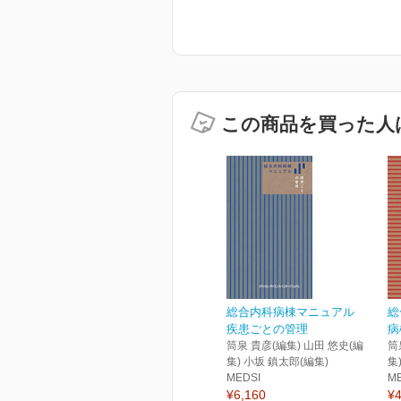
この商品を買った人
総合内科病棟マニュアル
総
疾患ごとの管理
病
筒泉 貴彦(編集) 山田 悠史(編
筒
集) 小坂 鎮太郎(編集)
集
MEDSI
M
¥6,160
¥4