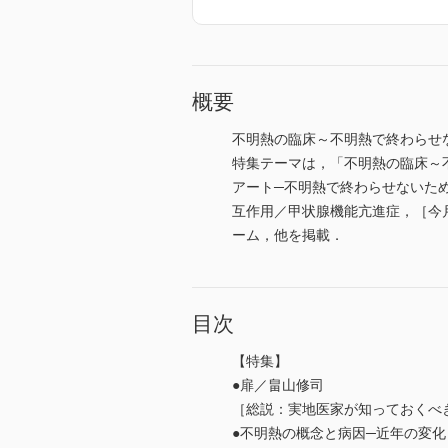
概要
不明熱の臨床～不明熱で終わらせ
特集テーマは，「不明熱の臨床～
アート─不明熱で終わらせないために
互作用／甲状腺機能亢進症，［今
ーム，他を掲載．
目次
【特集】
●扉／畠山修司
［総説：実地医家が知っておくべ
●不明熱の概念と病因─近年の変化