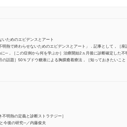
ないためのエビデンスとアート
不明熱で終わらせないためのエビデンスとアート」．記事として，［座
─，［この症例から何を学ぶか］治療開始2ヵ月後に診断確定した不明熱の1例，
月の話題］50％ブドウ糖液による胸膜癒着療法，［知っておきたいこと
き不明熱の定義と診断ストラテジー］
と今後の研究─／内藤俊夫