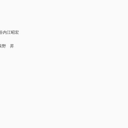
／谷内江昭宏
／萩野 昇