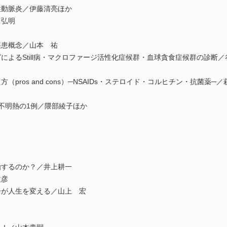
性動脈炎／伊藤清亮ほか
田弘明
疾患概念／山本 祐
によるStill病・マクロファージ活性化症候群・血球貪食症候群の診断
pros and cons）─NSAIDs・ステロイド・コルヒチン・抗菌薬─
不明熱の1例／隈部綾子ほか
治するのか？／井上耕一
文彦
分が人生を変える／山上 宏