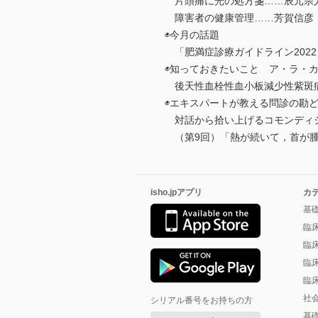
片頭痛に光の処方箋……辰元宗
障害者の健康管理……芳賀信彦
◉今月の話題
「肥満症診療ガイドライン202
◉知っておきたいこと ア・ラ・
後天性血栓性血小板減少性紫斑病
◉エキスパートが教える問診の勘
対話から拾い上げるコモンディ
（第9回）「熱が続いて，首が腫
isho.jpアプリ
カ
基
臨
臨
臨
臨
社
シリアル番号をお持ちの方
基