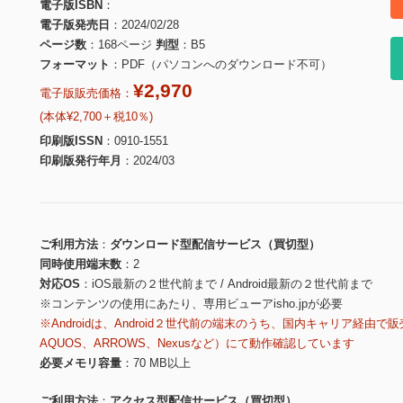
電子版ISBN
電子版発売日
2024/02/28
ページ数
168ページ
判型
B5
フォーマット
PDF（パソコンへのダウンロード不可）
¥2,970
電子版販売価格：
(本体¥2,700＋税10％)
印刷版ISSN
0910-1551
印刷版発行年月
2024/03
ご利用方法
ダウンロード型配信サービス（買切型）
同時使用端末数
2
対応OS
iOS最新の２世代前まで / Android最新の２世代前まで
※コンテンツの使用にあたり、専用ビューアisho.jpが必要
※Androidは、Android２世代前の端末のうち、国内キャリア経由で販
AQUOS、ARROWS、Nexusなど）にて動作確認しています
必要メモリ容量
70 MB以上
ご利用方法
アクセス型配信サービス（買切型）