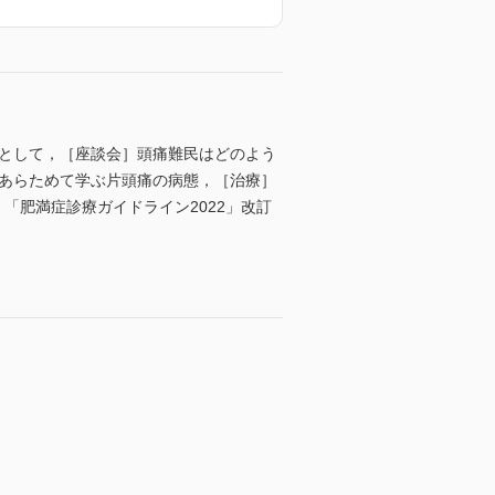
事として，［座談会］頭痛難民はどのよう
］あらためて学ぶ片頭痛の病態，［治療］
題］「肥満症診療ガイドライン2022」改訂