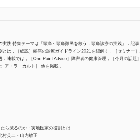
の実践 特集テーマは「頭痛～頭痛難民を救う，頭痛診療の実践」．記
割とは，［総説］頭痛の診療ガイドライン2021を紐解く，［セミナー
連載では，［One Point Advice］障害者の健康管理，［今月の話
 ア・ラ・カルト］ 他を掲載．
したら減るのか：実地医家の役割とは
北村英二・山内敏正