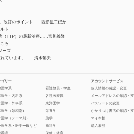
人
2」改訂のポイント……西影星二ほか
カルト
（TTP）の最新治療……宮川義隆
どころ
ジーズ
れています」……清水郁夫
テゴリー
アカウントサービス
礎医学系
看護教員・学生
個人情報の確認・変更
床医学・内科系
各種医療職
メールアドレスの確認・変
床医学・外科系
東洋医学
パスワードの変更
床医学（領域別）
栄養学
かかりつけ書店の確認・変
床医学（テーマ別）
薬学
マイ本棚
会医学系・医学一般など
歯科学
購入履歴
礎看護
保健・体育