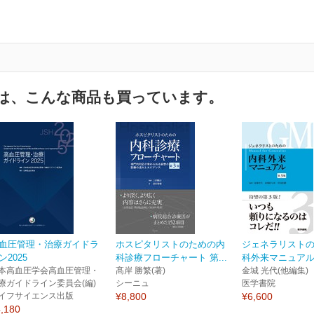
は、こんな商品も買っています。
血圧管理・治療ガイドラ
ホスピタリストのための内
ジェネラリスト
ン2025
科診療フローチャート 第...
科外来マニュアル
本高血圧学会高血圧管理・
髙岸 勝繁(著)
金城 光代(他編集)
療ガイドライン委員会(編)
シーニュ
医学書院
イフサイエンス出版
¥8,800
¥6,600
,180