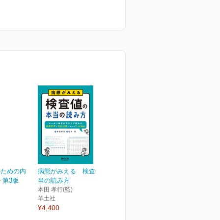
のための内
病態がみえる 検査値の本
 第3版
当の読み方
本田 孝行(監)
羊土社
¥4,400