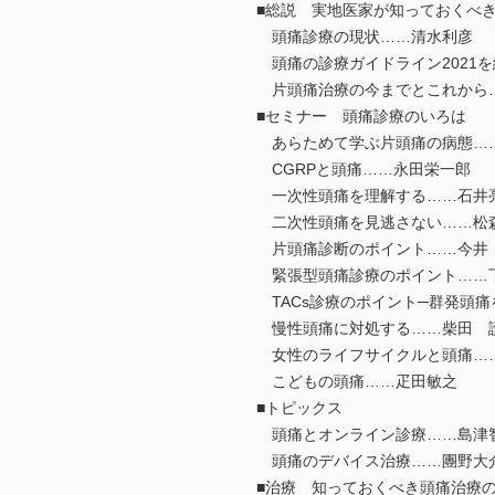
■総説 実地医家が知っておくべ
頭痛診療の現状……清水利彦
頭痛の診療ガイドライン2021
片頭痛治療の今までとこれから
■セミナー 頭痛診療のいろは
あらためて学ぶ片頭痛の病態…
CGRPと頭痛……永田栄一郎
一次性頭痛を理解する……石井
二次性頭痛を見逃さない……松
片頭痛診断のポイント……今井
緊張型頭痛診療のポイント……
TACs診療のポイント─群発頭痛
慢性頭痛に対処する……柴田 
女性のライフサイクルと頭痛…
こどもの頭痛……疋田敏之
■トピックス
頭痛とオンライン診療……島津
頭痛のデバイス治療……團野大
■治療 知っておくべき頭痛治療