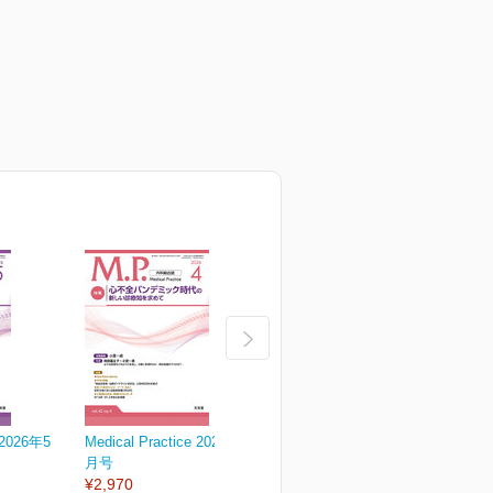
e 2026年5
Medical Practice 2026年4
Medical Practice 2026年3
M
月号
月号
¥2,970
¥2,970
¥