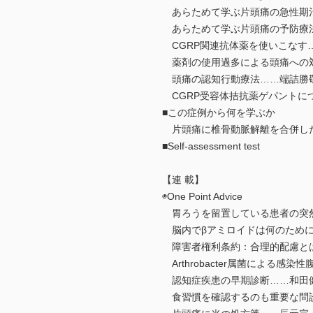
あらためて学ぶ片頭痛の急性期
あらためて学ぶ片頭痛の予防療
CGRP関連抗体薬を使いこなす
薬剤の使用過多による頭痛への
頭痛の認知行動療法……端詰勝
CGRP受容体拮抗薬ゲパントに
■この症例から何を学ぶか
片頭痛に椎骨動脈解離を合併した
■Self-assessment test
【連 載】
◉One Point Advice
胃ろうを留置している患者の突
脳内でβアミロイドは何のために
障害者権利条約：合理的配慮と
Arthrobacter属菌による感
認知症疾患の早期診断……和田
食習慣を確認するのも重要な問診