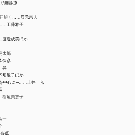
き頭痛診療
を紐解く……辰元宗人
……工藤雅子
…渡邊成美ほか
亮太郎
森保彦
 昇
下畑敬子ほか
を中心に─……土井 光
護
…稲垣美恵子
智一
介
の要点