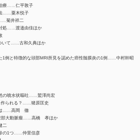
治療……仁平敦子
法……粟木悦子
……菊井祥二
対処……渡邉由佳ほか
敬
ついて……古和久典ほか
1例と特徴的な頭部MRI所見を認めた癌性髄膜炎の1例……中村幹昭
然の噴水状嘔吐……鷲澤尚宏
作られる？……猪原匡史
は……高岡 徹
染性腹部大動脈瘤……高橋 孝ほか
健二
の1つ……仲里信彦