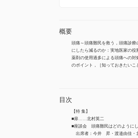
概要
頭痛～頭痛難民を救う，頭痛診療
にしたら減るのか：実地医家の役
薬剤の使用過多による頭痛への対処．
のポイント，［知っておきたいこと
目次
【特 集】
■扉……北村英二
■座談会 頭痛難民はどのように
出席者：今井 昇・渡邉由佳・