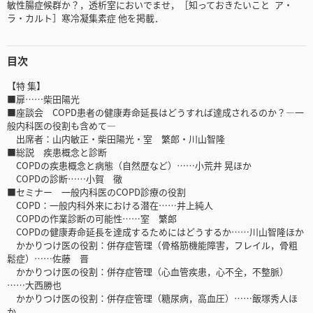
敏性腸症候群か？，透析室においでませ，［知っておきたいこと ア・
ラ・カルト］寒冷凝集素症 他を掲載．
目次
【特 集】
■扉……柴田陽光
■座談会 COPD患者の健康寿命延長はどうすれば達成されるのか？―一
般内科医の役割も含めて―
出席者：山内敏正・柴田陽光・室 繁郎・川山智隆
■総説 疾患概念と診断
COPDの疾患概念と病態（自然歴など）……小荒井 晃ほか
COPDの診断……小賀 徹
■セミナー 一般内科医のCOPD診療の役割
COPD：一般内科外来における潜在……井上純人
COPDの作業診断の可能性……室 繁郎
COPDの健康寿命延長を達成するためにはどうするか……川山智隆ほか
かかりつけ医の役割：併存症管理（骨格筋機能障害，フレイル，骨粗
鬆症）……佐藤 晋
かかりつけ医の役割：併存症管理（心血管疾患，心不全，不整脈）
……大西勝也
かかりつけ医の役割：併存症管理（糖尿病，高血圧）……飯塚秀人ほ
か