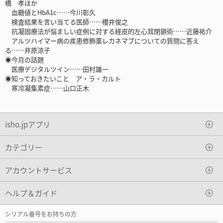
橋 孝ほか
血糖値とHbA1c……今川彰久
検査結果を言い当てる医師……櫻井俊之
抗凝固療法が悩ましい症例に対する経皮的左心耳閉鎖術……近藤祐介
アルツハイマー病の疾患修飾薬レカネマブについての質問に答え
る……井原涼子
◉今月の話題
医療デジタルツイン……田村雄一
◉知っておきたいこと ア・ラ・カルト
寒冷凝集素症……山口正木
isho.jpアプリ
カテゴリー
アカウントサービス
ヘルプ＆ガイド
シリアル番号をお持ちの方