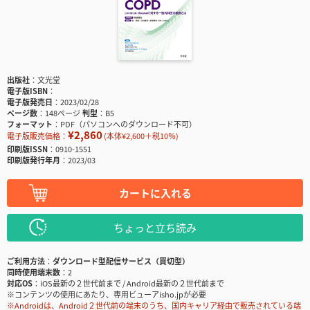
出版社
文光堂
電子版ISBN
電子版発売日
2023/02/28
ページ数
148ページ
判型
B5
フォーマット
PDF（パソコンへのダウンロード不可）
¥2,860
電子版販売価格：
(本体¥2,600＋税10％)
印刷版ISSN
0910-1551
印刷版発行年月
2023/03
カートに入れる
ちょっと立ち読み
ご利用方法
ダウンロード型配信サービス（買切型）
同時使用端末数
2
対応OS
iOS最新の２世代前まで / Android最新の２世代前まで
※コンテンツの使用にあたり、専用ビューアisho.jpが必要
※Androidは、Android２世代前の端末のうち、国内キャリア経由で販売されている端