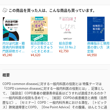
この商品を買った人は、こんな商品も買っています。
内分泌代謝・糖
総合診療のエビ
総合診療
病棟指示と頻用
尿病内科領域専
デンスをぎゅう
Vol.33 No.2
薬の使い方 決
門医研修ガイ...
っとまとめま...
¥2,750
定版
¥9,240
¥4,620
¥4,950
概要
COPD common diseaseに対する一般内科医の役割とは 特集テーマは
「COPD common diseaseに対する一般内科医の役割とは」．記事とし
て，［座談会］COPD患者の健康寿命延長はどうすれば達成されるのか？
―一般内科医の役割も含めて―，［総説］COPDの疾患概念と病態（自然
歴など），［セミナー］COPD：一般内科外来における潜在，［トピック
ス］肺発達障害とCOPD，［One Point Advice］その腹痛，ほんとうに過