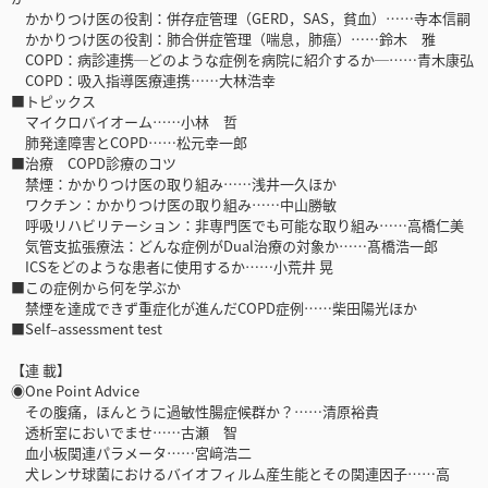
かかりつけ医の役割：併存症管理（GERD，SAS，貧血）……寺本信嗣
かかりつけ医の役割：肺合併症管理（喘息，肺癌）……鈴木 雅
COPD：病診連携─どのような症例を病院に紹介するか─……青木康弘
COPD：吸入指導医療連携……大林浩幸
■トピックス
マイクロバイオーム……小林 哲
肺発達障害とCOPD……松元幸一郎
■治療 COPD診療のコツ
禁煙：かかりつけ医の取り組み……浅井一久ほか
ワクチン：かかりつけ医の取り組み……中山勝敏
呼吸リハビリテーション：非専門医でも可能な取り組み……高橋仁美
気管支拡張療法：どんな症例がDual治療の対象か……髙橋浩一郎
ICSをどのような患者に使用するか……小荒井 晃
■この症例から何を学ぶか
禁煙を達成できず重症化が進んだCOPD症例……柴田陽光ほか
■Self–assessment test
【連 載】
◉One Point Advice
その腹痛，ほんとうに過敏性腸症候群か？……清原裕貴
透析室においでませ……古瀬 智
血小板関連パラメータ……宮﨑浩二
犬レンサ球菌におけるバイオフィルム産生能とその関連因子……高