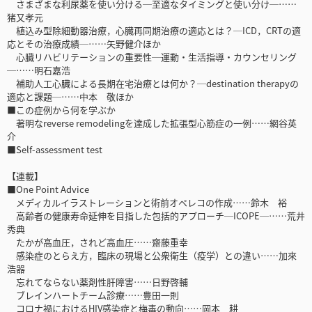
さまざまな利尿薬を使い分ける─至適なタイミングと使い分け─……
猪又孝元
植込み型除細動器治療，心臓再同期治療の適応とは？─ICD，CRTの適
応とその治療成績─……矢野健介ほか
心臓リハビリテーションの重要性─運動・生活指導・カウンセリング
─……明石嘉浩
補助人工心臓による長期在宅治療とは何か？─destination therapyの
適応と課題─……中本 敬ほか
■この症例から何を学ぶか
著明なreverse remodelingを達成した拡張型心筋症の一例……網谷英
介
■Self-assessment test
【連載】
■One Point Advice
メディカルイラストレーションと術前オペレコの作成……鈴木 裕
高齢者の健康寿命延伸を目指した包括的アプローチ─ICOPE─……荒井
秀典
たかが高血圧，されど高血圧……齋藤重幸
感染症のとらえ方，臨床の現場と公衆衛生（疫学）との違い……加來
浩器
忘れてならない薬剤性肝障害……日野啓輔
ブレインハートチーム診療……豊田一則
コロナ禍におけるHIV感染症と梅毒の動向……岡本 耕