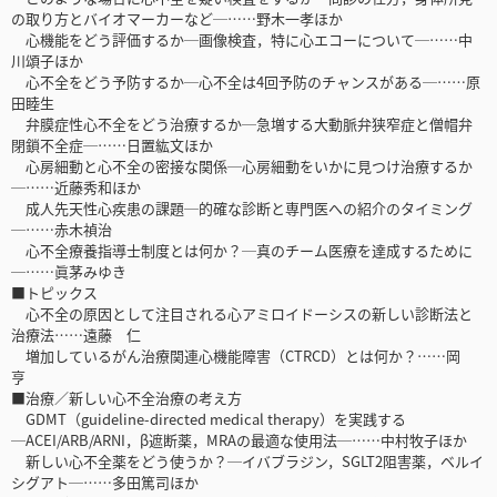
の取り方とバイオマーカーなど─……野木一孝ほか
心機能をどう評価するか─画像検査，特に心エコーについて─……中
川頌子ほか
心不全をどう予防するか─心不全は4回予防のチャンスがある─……原
田睦生
弁膜症性心不全をどう治療するか─急増する大動脈弁狭窄症と僧帽弁
閉鎖不全症─……日置紘文ほか
心房細動と心不全の密接な関係─心房細動をいかに見つけ治療するか
─……近藤秀和ほか
成人先天性心疾患の課題─的確な診断と専門医への紹介のタイミング
─……赤木禎治
心不全療養指導士制度とは何か？─真のチーム医療を達成するために
─……眞茅みゆき
■トピックス
心不全の原因として注目される心アミロイドーシスの新しい診断法と
治療法……遠藤 仁
増加しているがん治療関連心機能障害（CTRCD）とは何か？……岡
亨
■治療／新しい心不全治療の考え方
GDMT（guideline-directed medical therapy）を実践する
─ACEI/ARB/ARNI，β遮断薬，MRAの最適な使用法─……中村牧子ほか
新しい心不全薬をどう使うか？─イバブラジン，SGLT2阻害薬，ベルイ
シグアト─……多田篤司ほか