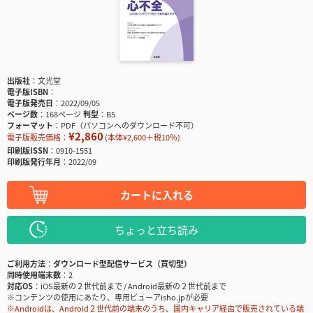
出版社
文光堂
電子版ISBN
電子版発売日
2022/09/05
ページ数
168ページ
判型
B5
フォーマット
PDF（パソコンへのダウンロード不可）
¥2,860
電子版販売価格：
(本体¥2,600＋税10％)
印刷版ISSN
0910-1551
印刷版発行年月
2022/09
カートに入れる
ちょっと立ち読み
ご利用方法
ダウンロード型配信サービス（買切型）
同時使用端末数
2
対応OS
iOS最新の２世代前まで / Android最新の２世代前まで
※コンテンツの使用にあたり、専用ビューアisho.jpが必要
※Androidは、Android２世代前の端末のうち、国内キャリア経由で販売されている端