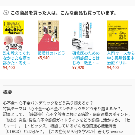
この商品を買った人は、こんな商品も買っています。
誰も教えてくれ
循環器のトビラ
研修医のための
入門 ケースから
なかった皮疹の
¥5,940
内科診療ことは
学ぶ循環器集中
診かた・考え...
じめ 救急・...
治療ドリル
¥4,400
¥7,920
¥4,400
概要
心不全～心不全パンデミックをどう乗り越えるか？
特集テーマは「心不全～心不全パンデミックをどう乗り越えるか？」．
記事として，［座談会］心不全診療における病診・病病連携のポイント，
［総説］急性･慢性心不全診療ガイドラインをどう診療に活かすか，［セ
ミナー］，［トピックス］増加しているがん治療関連心機能障害
（CTRCD）とは何か？，［この症例から何を学ぶか］著明なreverse