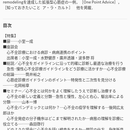
remodelingを達成した拡張型心筋症の一例，［One Point Advice］，
［知っておきたいこと ア・ラ・カルト］ 他を掲載．
目次
【特集】
■扉……小室一成
■座談会
心不全診療における病診・病病連携のポイント
出席者：小室一成・水野健彦・廣井透雄・波多野 将
■総説／心不全をガイドラインに沿って的確に診断し最適な治療を行う
急性･慢性心不全診療ガイドラインをどう診療に活かすか─心不全診療
の総論─……筒井裕之
心筋症診療ガイドラインのポイント─特発性と二次性を見分ける
─……北岡裕章
■セミナー／心不全とは何かをよく理解したうえで診断し治療する
心不全の新しい定義と分類─急性と慢性，左心と右心，駆出率による
分類─……山本一博
心不全パンデミックとは何か？─心不全の疫学を理解する─後岡広太
郎ほか
心不全発症の分子機序はどこまで解明されたか─病態の理解を診療に
役立てる─……森田啓行
どのような場合に心不全を疑い検査をするか─問診の仕方，身体所見