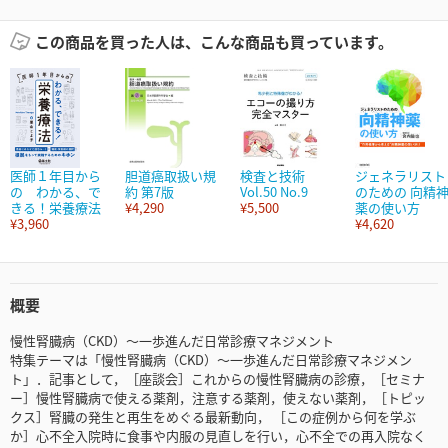
この商品を買った人は、こんな商品も買っています。
医師１年目から
胆道癌取扱い規
検査と技術
ジェネラリスト
の わかる、で
約 第7版
Vol.50 No.9
のための 向精
きる！栄養療法
¥4,290
¥5,500
薬の使い方
¥3,960
¥4,620
概要
慢性腎臓病（CKD）～一歩進んだ日常診療マネジメント
特集テーマは「慢性腎臓病（CKD）～一歩進んだ日常診療マネジメン
ト」．記事として，［座談会］これからの慢性腎臓病の診療，［セミナ
ー］慢性腎臓病で使える薬剤，注意する薬剤，使えない薬剤，［トピッ
クス］腎臓の発生と再生をめぐる最新動向， ［この症例から何を学ぶ
か］心不全入院時に食事や内服の見直しを行い，心不全での再入院なく