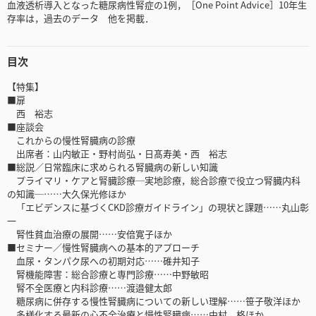
血液透析導入となった糖尿病性腎症の1例，［One Point Advice］10年生
存率は，過去のデータ 他を掲載．
目次
【特集】
■扉
西 裕志
■座談会
これからの慢性腎臓病の診療
出席者：山内敏正・野村尚弘・日髙寿美・西 裕志
■総説／日常臨床に求められる腎臓病の新しい知識
プライマリ・ケアと腎臓診療─実地診療，総合診療で役立つ腎臓内科
の知識─……大久保光修ほか
「エビデンスに基づくCKD診療ガイドライン」の現状と課題……丸山彰
一
腎性貧血治療の展開……安倍寛子ほか
■セミナー／慢性腎臓病への基本的アプローチ
血尿・タンパク尿への初期対応……碓井知子
腎機能障害：総合診療と専門診療……中野敏昭
腎不全医療と内科診療……渡邉健太郎
糖尿病に併存する慢性腎臓病についての新しい理解……笹子敬洋ほか
多様化する最新の心不全治療と慢性腎臓病……中村 格ほか