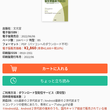
出版社
文光堂
電子版ISBN
電子版発売日
2022/06/06
ページ数
164ページ
判型
B5
フォーマット
PDF（パソコンへのダウンロード不可）
¥2,860
電子版販売価格：
(本体¥2,600＋税10％)
印刷版ISSN
0910-1551
印刷版発行年月
2022/06
カートに入れる
ちょっと立ち読み
ご利用方法
ダウンロード型配信サービス（買切型）
同時使用端末数
2
対応OS
iOS最新の２世代前まで / Android最新の２世代前まで
※コンテンツの使用にあたり、専用ビューアisho.jpが必要
※Androidは、Android２世代前の端末のうち、国内キャリア経由で販売されている端