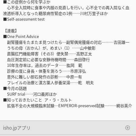
■この症例から何を学ぶか
心不全入院時に食事や内服の見直しを行い，心不全での再入院なく血
液透析導入となった糖尿病性腎症の1例……川村万里子ほか
■Self-assessment test
【連載】
■One Point Advice
副腎腫瘍をたまたま見つけたら─副腎偶発腫瘍の対応─……吉田雄一
うちの母（おかん）が，めまい（1）……山中敏彰
直腸肛門機能障害（その3）便失禁……高野正太
血圧測定前に必要な安静待機時間……森田啓行
10年生存率は，過去のデータ……肱岡 範
診療の度に身長・体重を測ろう……市原淳弘
意外に難しい胆石発作の診断……中原一有
フレイルの治療と漢方薬人参養栄湯……乾 明夫
■今月の話題
SURF trial……河口義邦ほか
■知っておきたいこと ア・ラ・カルト
拡張不全の大規模臨床試験─EMPEROR-preserved試験─……網谷英介
isho.jpアプリ