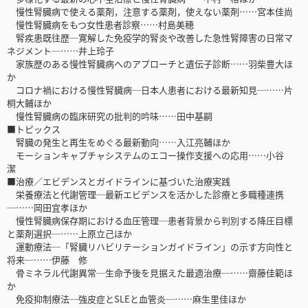
慢性腎臓病で使える薬剤，注意する薬剤，使えない薬剤……宮本佳尚
慢性腎臓病をもつ女性患者診察……村島美穂
腎疾患既往歴─寛解した免疫学的腎炎や改善した急性腎障害の日常マ
ネジメント─……井上玲子
家族歴のある慢性腎臓病へのアプローチと遺伝子診断……羽柴豊大ほ
か
コロナ禍における慢性腎臓病─日本人患者における最新知見─……片
桐大輔ほか
慢性腎臓病の臨床研究の批判的吟味……田中基嗣
■トピックス
腎臓の発生と再生をめぐる最新動向……入江亮輔ほか
モーションキャプチャシステムのエコー操作支援への応用……小谷
潔
■治療／エビデンスとガイドラインに基づいた治療実践
栄養療法と代謝管理─最新エビデンスを活かした診療と多職種連携
─……岡田宜孝ほか
慢性腎臓病保存期における血圧管理─患者背景から判別する降圧目標
と薬剤選択─……上原立己ほか
運動療法─「腎臓リハビリテーションガイドライン」の示す方向性と
将来─……伊藤 修
骨ミネラル代謝異常─生命予後を見据えた最適治療─……齋藤佳範ほ
か
免疫抑制療法─強皮症とSLEと血管炎─……麻生里佳ほか