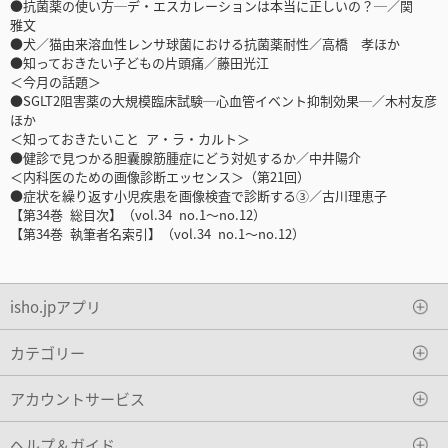
●抗菌薬の使い方─デ・エスカレーションは本当に正しいの？─／関
雅文
●犬／猫由来溶血性レンサ球菌における抗菌薬耐性／高橋 孝ほか
●知っておきたい子どもの片頭痛／藤田光江
＜今月の話題＞
●SGLT2阻害薬の大規模臨床試験─心血管イベント抑制効果─／木村友彦
ほか
＜知っておきたいこと ア・ラ・カルト＞
●健診で見つかる胆囊腺筋腫症にどう対処するか／中井陽介
＜内科医のための画像診断エッセンス＞（第21回）
●症状を繰り返す小児疾患を画像検査で診断する③／古川理恵子
【第34巻 総目次】（vol.34 no.1〜no.12）
【第34巻 執筆者名索引】（vol.34 no.1〜no.12）
isho.jpアプリ
カテゴリー
アカウントサービス
ヘルプ＆ガイド