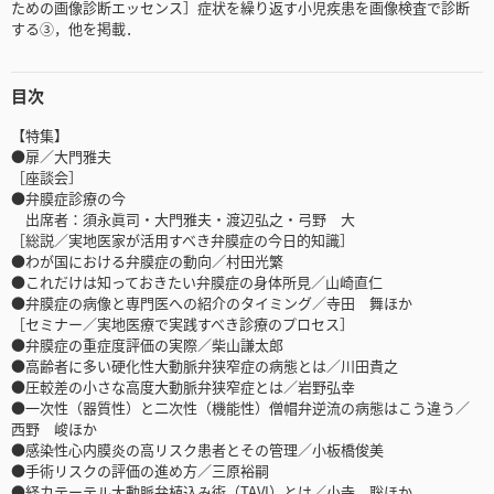
ための画像診断エッセンス］症状を繰り返す小児疾患を画像検査で診断
する③，他を掲載．
目次
【特集】
●扉／大門雅夫
［座談会］
●弁膜症診療の今
出席者：須永眞司・大門雅夫・渡辺弘之・弓野 大
［総説／実地医家が活用すべき弁膜症の今日的知識］
●わが国における弁膜症の動向／村田光繁
●これだけは知っておきたい弁膜症の身体所見／山崎直仁
●弁膜症の病像と専門医への紹介のタイミング／寺田 舞ほか
［セミナー／実地医療で実践すべき診療のプロセス］
●弁膜症の重症度評価の実際／柴山謙太郎
●高齢者に多い硬化性大動脈弁狭窄症の病態とは／川田貴之
●圧較差の小さな高度大動脈弁狭窄症とは／岩野弘幸
●一次性（器質性）と二次性（機能性）僧帽弁逆流の病態はこう違う／
西野 峻ほか
●感染性心内膜炎の高リスク患者とその管理／小板橋俊美
●手術リスクの評価の進め方／三原裕嗣
●経カテーテル大動脈弁植込み術（TAVI）とは／小寺 聡ほか