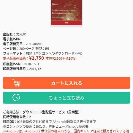
出版社
文光堂
電子版ISBN
電子版発売日
2021/08/03
ページ数
200ページ
判型
B5
フォーマット
PDF（パソコンへのダウンロード不可）
¥2,750
電子版販売価格：
(本体¥2,500＋税10％)
印刷版ISSN
0910-1551
印刷版発行年月
2017/12
カートに入れる
ちょっと立ち読み
ご利用方法
ダウンロード型配信サービス（買切型）
同時使用端末数
2
対応OS
iOS最新の２世代前まで / Android最新の２世代前まで
※コンテンツの使用にあたり、専用ビューアisho.jpが必要
※Androidは、Android２世代前の端末のうち、国内キャリア経由で販売されている端