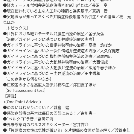
●経カテーテル僧帽弁逆流症治療MitraClip ®とは／長沼 亨
●現在使われている主な人工弁の種類と選択基準／真鍋 晋
●実地医家が知っておくべき弁膜症術後患者の合併症とその管理／橘 元
見ほか
［トピックス］
●世界における経カテーテル弁膜症治療の展望／金子英弘
［治療／ガイドラインに基づいた弁膜症治療の実際］
●ガイドラインに基づいた僧帽弁狭窄症の治療／高橋 悠ほか
●ガイドラインに基づいた一次性僧帽弁逆流症の治療／大久保健志
●ガイドラインに基づいた機能性僧帽弁逆流の治療／瀬尾由広
●ガイドラインに基づいた大動脈弁狭窄症の治療／大西俊成
●ガイドラインに基づいた大動脈弁逆流の治療／飯尾千春子ほか
●ガイドラインに基づいた三尖弁逆流の治療／田中秀和
［この症例から何を学ぶか］
●圧較差の小さな高度大動脈弁狭窄症／澤田直子ほか
［Self-assessment test］
【連載】
＜One Point Advice＞
●めまいはわかりにくい？／城倉 健
●感染症診療の基本は毎日の回診にある！／古川恵一
●“ベルクロ”ラ音／冨岡洋海
●外来診察時のパルスオキシメーター／富井啓介
●「片頭痛の女性は気性が荒い⁈」を片頭痛の女医が読み解く／渡邉由佳