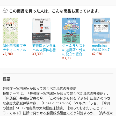
この商品を買った人は、こんな商品も買っています。
消化器診療プラ
研修医メンタル
ジェネラリスト
medicina
チナマニュアル
ヘルス解体心書
の道具箱～外来
Vol.62 No.7
¥2,200
¥3,300
に役立つ総合...
¥2,970
¥3,960
概要
弁膜症～実地医家が知っておくべき現代の弁膜症
特集テーマは，「弁膜症～実地医家が知っておくべき現代の弁膜症」．
［座談会］弁膜症診療の今，［この症例から何を学ぶか］圧較差の小さ
な高度大動脈弁狭窄症，［One Point Advice］“ベルクロ”ラ音，［今月
の話題］SGLT2阻害薬の大規模臨床試験，［知っておきたいこと ア・
ラ・カルト］健診で見つかる胆囊腺筋腫症にどう対処するか，［内科医の