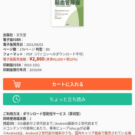
出版社
文光堂
電子版ISBN
電子版発売日
2021/08/03
ページ数
176ページ
判型
B5
フォーマット
PDF（パソコンへのダウンロード不可）
¥2,860
電子版販売価格：
(本体¥2,600＋税10％)
印刷版ISSN
0910-1551
印刷版発行年月
2019/04
カートに入れる
ちょっと立ち読み
ご利用方法
ダウンロード型配信サービス（買切型）
同時使用端末数
2
対応OS
iOS最新の２世代前まで / Android最新の２世代前まで
※コンテンツの使用にあたり、専用ビューアisho.jpが必要
※Androidは、Android２世代前の端末のうち、国内キャリア経由で販売されている端