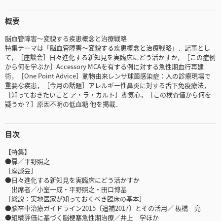
概要
脳血管障害～変貌する疾患概念と治療戦略
特集テーマは「脳血管障害～変貌する疾患概念と治療戦略」．記事とし
て，［座談会］日々進化する新知見を実臨床にどう活かすか，［この症例
から何を学ぶか］Accessory MCAを有する例に対する急性期血行再建
術，［One Point Advice］動物由来レンサ球菌感染症：人の診療現場で
重要な疾患，［今月の話題］アレルギー性鼻炎に対する舌下免疫療法，
［知っておきたいこと ア・ラ・カルト］脚気心，［この検査値から何を
疑うか？］原因不明の低血糖 他を掲載．
目次
【特集】
●扉／平野照之
［座談会］
●日々進化する新知見を実臨床にどう活かすか
出席者／小室一成・平野照之・田口博基
［総説：実地医家が知っておくべき臨床の基本］
●脳卒中治療ガイドライン2015〔追補2017〕とその活用／ 板橋 亮
●組織評価に基づく脳梗塞急性期治療／井上 学ほか