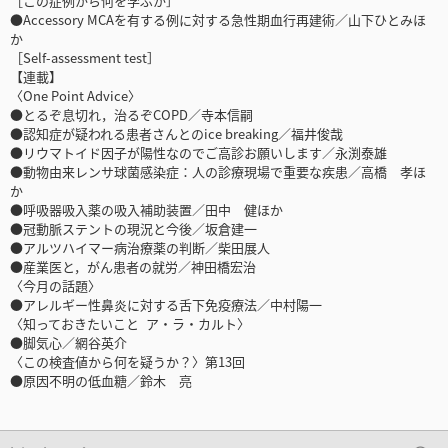
［この症例から何を学ぶか］
●Accessory MCAを有する例に対する急性期血行再建術／山下ひとみほ
か
［Self-assessment test］
【連載】
〈One Point Advice〉
●とるぞ息切れ，治るぞCOPD／寺本信嗣
●認知症が疑われる患者さんとのice breaking／福井俊哉
●リウマトイド因子が陽性なのでご高診お願いします／永渕泰雄
●動物由来レンサ球菌感染症：人の診療現場で重要な疾患／高橋 孝ほ
か
●呼吸器吸入薬の吸入補助装置／田中 健ほか
●冠動脈ステントの現況と今後／坂倉建一
●アルツハイマー病治療薬の判断／柴田展人
●産業医と，がん患者の就労／神田橋宏治
〈今月の話題〉
●アレルギー性鼻炎に対する舌下免疫療法／中村陽一
〈知っておきたいこと ア・ラ・カルト〉
●脚気心／網谷英介
〈この検査値から何を疑うか？〉第13回
●原因不明の低血糖／鈴木 亮