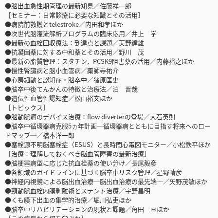
●脳出血急性期管理の最新知見／佐藤祥一郎
［セミナー：日常診療に必要な知識とその活用］
●病院前救護とtelestroke／内田和孝ほか
●次世代脳灌流解析プログラムの臨床応用／井上 学
●最新の血栓回収療法：到達点と課題／天野達雄
●抗凝固薬に対する中和薬とその活用／野川 茂
●最新の脂質管理：スタチン，PCSK9阻害薬の活用／内藤裕之ほか
●慢性腎臓病と脳小血管病／藥師寺祐介
●心房細動と認知症・脳卒中／猪原匡史
●脳卒中後てんかんの特徴と治療法／泊 晋哉
●遺伝性血管性認知症／松山裕文ほか
［トピックス］
●脳動脈瘤のデバイス治療：flow diverterの登場／大石英則
●脳卒中循環器病克服5ヵ年計画─循環器病とともに目指す将来へのロー
ドマップ─／橋本洋一郎
●塞栓源不明脳塞栓症（ESUS）と長時間心電図モニター／小松鉄平ほか
［治療：理解しておくべき脳血管障害の最新治療］
●脳梗塞病型に応じた抗血栓薬の使い分け／長尾毅彦
●各領域のガイドラインに基づく脳卒中リスク管理／星野晴彦
●神経内視鏡による脳出血治療─脳出血治療の最先端─／矢野茂敏ほか
●頸動脈血栓内膜剥離術とステント治療／宇野昌明
●くも膜下出血の集学的治療／堀川弘吏ほか
●脳卒中リハビリテーションの現状と課題／角田 亘ほか