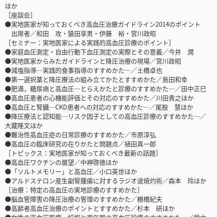
ほか
［座談会］
●実地医家が知っておくべき高血圧治療ガイドライン2014のポイント
出席者／和田 攻・猿田享男・伊藤 裕・宮川政昭
［セミナー：実地医家による実践的高血圧診療のポイント］
●家庭血圧測定・自由行動下血圧測定の実際とその意義／今井 潤
●実地医家からみたガイドラインと降圧治療の現場／宮川政昭
●減塩指導─実践的食事指導のすすめかた─／土橋卓也
●第一選択薬と降圧療法の組み立てかたとすすめかた／島田和幸
●肥満，糖尿病と高血圧─とらえかたと診療のすすめかた─／田中正巳
●高血圧患者の心機能評価とその対応のすすめかた／川田貴之ほか
●高血圧と腎臓─CKD患者への対応のすすめかた─／尾股 慧ほか
●降圧療法と認知能─リスク因子としての高血圧診療のすすめかた─／
大蔵隆文ほか
●難治性高血圧症の日常診療のすすめかた／市原淳弘
●高血圧の臨床研究の在りかたと問題点／植田真一郎
［トピックス：実地医家が知っておくべき最新の話題］
●高血圧ワクチンの展望／中神啓徳ほか
●「ソルトメモリー」と高血圧／小口英世ほか
●アルドステロン産生副腎腫瘍に対するラジオ波焼灼術／森本 玲ほか
［治療：特定の高血圧の実地診療のすすめかた］
●脳血管障害の降圧治療の管理のすすめかた／棚橋紀夫
●高齢者高血圧治療のポイントとすすめかた／杉本 研ほか