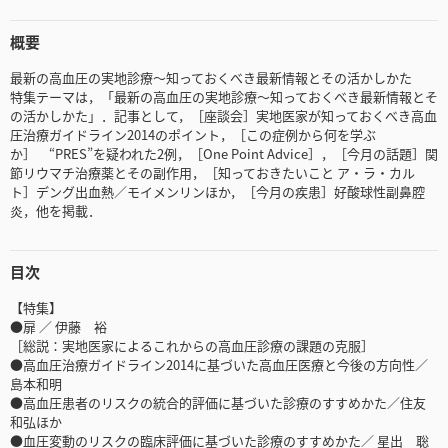
概要
最新の高血圧の実地診療～知っておくべき最新情報とその活かしかた
特集テーマは，「最新の高血圧の実地診療～知っておくべき最新情報とそ
の活かしかた」．記事として，［座談会］実地医家が知っておくべき高血
圧治療ガイドライン2014のポイント，［この症例から何を学ぶ
か］ “PRES”を疑われた2例，［One Point Advice］，［今月の話題］関
節リウマチ治療薬とその副作用，［知っておきたいこと ア・ラ・カル
ト］デング出血熱／モイメンリンほか，［今月の疾患］好酸球性副鼻腔
炎，他を掲載．
目次
【特集】
●扉 ／ 伊藤 裕
［総説：実地医家によるこれからの高血圧診療の課題の克服］
●高血圧治療ガイドライン2014に基づいた高血圧医療と今後の方向性／
島本和明
●高血圧患者のリスクの統合的評価に基づいた診療のすすめかた／住友
和弘ほか
●血圧変動のリスクの臨床評価に基づいた診療のすすめかた／ 星出 聡