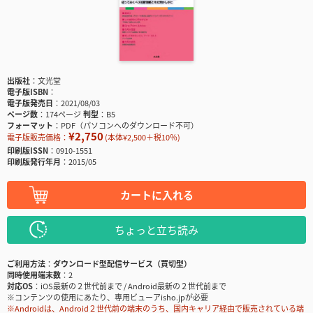
出版社
文光堂
電子版ISBN
電子版発売日
2021/08/03
ページ数
174ページ
判型
B5
フォーマット
PDF（パソコンへのダウンロード不可）
¥2,750
電子版販売価格：
(本体¥2,500＋税10％)
印刷版ISSN
0910-1551
印刷版発行年月
2015/05
カートに入れる
ちょっと立ち読み
ご利用方法
ダウンロード型配信サービス（買切型）
同時使用端末数
2
対応OS
iOS最新の２世代前まで / Android最新の２世代前まで
※コンテンツの使用にあたり、専用ビューアisho.jpが必要
※Androidは、Android２世代前の端末のうち、国内キャリア経由で販売されている端