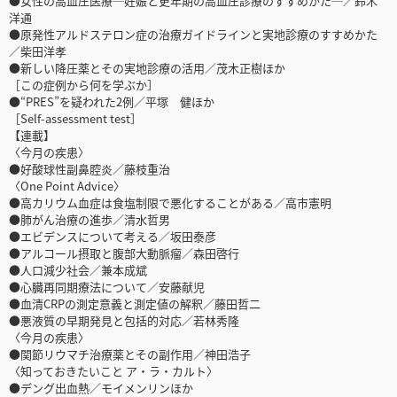
●女性の高血圧医療─妊娠と更年期の高血圧診療のすすめかた─／鈴木
洋通
●原発性アルドステロン症の治療ガイドラインと実地診療のすすめかた
／柴田洋孝
●新しい降圧薬とその実地診療の活用／茂木正樹ほか
［この症例から何を学ぶか］
●“PRES”を疑われた2例／平塚 健ほか
［Self-assessment test］
【連載】
〈今月の疾患〉
●好酸球性副鼻腔炎／藤枝重治
〈One Point Advice〉
●高カリウム血症は食塩制限で悪化することがある／高市憲明
●肺がん治療の進歩／清水哲男
●エビデンスについて考える／坂田泰彦
●アルコール摂取と腹部大動脈瘤／森田啓行
●人口減少社会／兼本成斌
●心臓再同期療法について／安藤献児
●血清CRPの測定意義と測定値の解釈／藤田哲二
●悪液質の早期発見と包括的対応／若林秀隆
〈今月の疾患〉
●関節リウマチ治療薬とその副作用／神田浩子
〈知っておきたいこと ア・ラ・カルト〉
●デング出血熱／モイメンリンほか