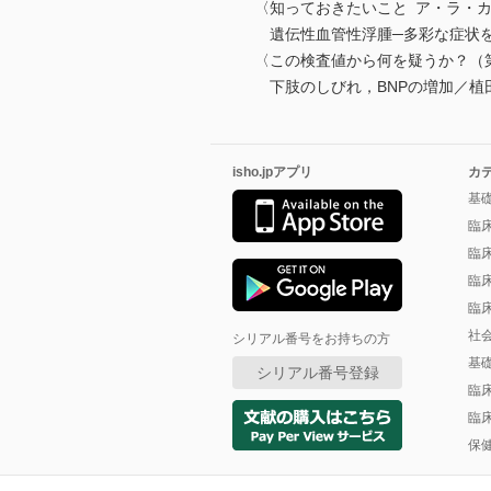
〈知っておきたいこと ア・ラ・
遺伝性血管性浮腫─多彩な症状を
〈この検査値から何を疑うか？（第
下肢のしびれ，BNPの増加／植
isho.jpアプリ
カ
基
臨
臨
臨
臨
社
シリアル番号をお持ちの方
基
シリアル番号登録
臨
臨
保