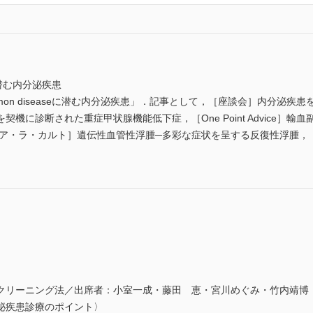
eに潜む内分泌疾患
mon diseaseに潜む内分泌疾患」．記事として，［座談会］内分泌
機に診断された重症甲状腺機能低下症，［One Point Advice］
 ア・ラ・カルト］遺伝性血管性浮腫─多彩な症状を呈する反復性浮腫，
リーニング法／出席者：小室一成・藤田 恵・宮川めぐみ・竹内靖博
泌疾患診療のポイント〉