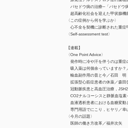
バセドウ病の治療─「バセドウ病治
超高齢化社会を迎えた甲状腺機能
〈この症例から何を学ぶか〉
心不全を契機に診断された重症
〈Self-assessment test〉
【連載】
〈One Point Advice〉
発作時に冷や汗を伴うのは重症の
吸入薬は何個余っていますか？
輸血副作用の昔と今／石田 明
拡張型心筋症患者の休薬／森田
冠動脈疾患と高血圧治療，JSH20
CO2ナルコーシスと静脈血塩素イ
血液透析患者における血糖変動
専門用語でにこり，ヒヤリ／幸
〈今月の話題〉
医師の働き方改革／福井次矢