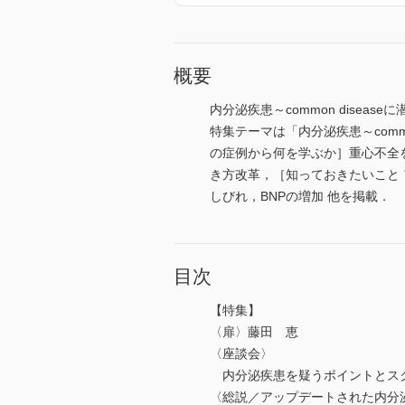
概要
内分泌疾患～common diseas
特集テーマは「内分泌疾患～com
の症例から何を学ぶか］重心不全を契
き方改革，［知っておきたいこと
しびれ，BNPの増加 他を掲載．
目次
【特集】
〈扉〉藤田 恵
〈座談会〉
内分泌疾患を疑うポイントとスク
〈総説／アップデートされた内分