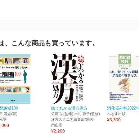
は、こんな商品も買っています。
発診断100
絵でわかる漢方処方
消化器外科2022
田 靖志(著)
佐藤 弘(監修) 木村 容子(監修)
へるす出版
光堂
漢方スクエア編集部(編著)
¥3,300
,060
南山堂
¥2,200