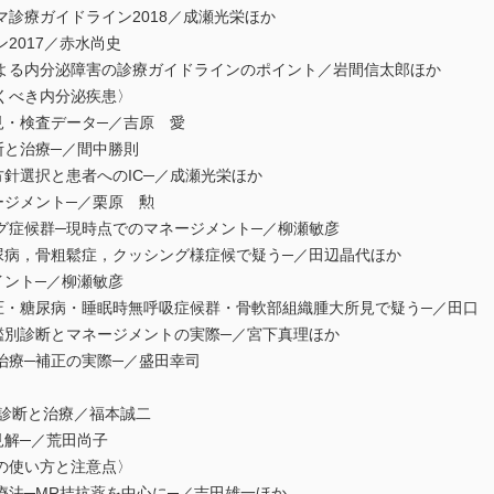
診療ガイドライン2018／成瀬光栄ほか
2017／赤水尚史
る内分泌障害の診療ガイドラインのポイント／岩間信太郎ほか
くべき内分泌疾患〉
・検査データ─／吉原 愛
と治療─／間中勝則
針選択と患者へのIC─／成瀬光栄ほか
ジメント─／栗原 勲
症候群─現時点でのマネージメント─／柳瀬敏彦
尿病，骨粗鬆症，クッシング様症候で疑う─／田辺晶代ほか
ント─／柳瀬敏彦
・糖尿病・睡眠時無呼吸症候群・骨軟部組織腫大所見で疑う─／田口 
別診断とマネージメントの実際─／宮下真理ほか
療─補正の実際─／盛田幸司
の診断と治療／福本誠二
解─／荒田尚子
の使い方と注意点〉
法─MR拮抗薬を中心に─／吉田雄一ほか