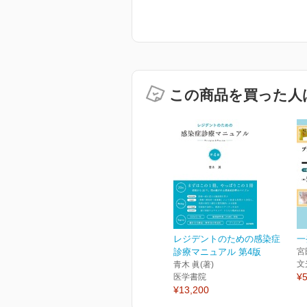
この商品を買った人
レジデントのための感染症
一
診療マニュアル 第4版
宮
文
青木 眞(著)
¥5
医学書院
¥13,200