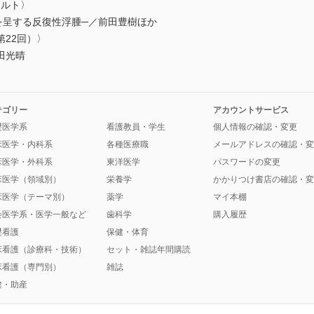
カルト〉
呈する反復性浮腫─／前田豊樹ほか
22回）〉
田光晴
テゴリー
アカウントサービス
礎医学系
看護教員・学生
個人情報の確認・変更
床医学・内科系
各種医療職
メールアドレスの確認・変
床医学・外科系
東洋医学
パスワードの変更
床医学（領域別）
栄養学
かかりつけ書店の確認・変
床医学（テーマ別）
薬学
マイ本棚
会医学系・医学一般など
歯科学
購入履歴
礎看護
保健・体育
床看護（診療科・技術）
セット・雑誌年間購読
床看護（専門別）
雑誌
健・助産