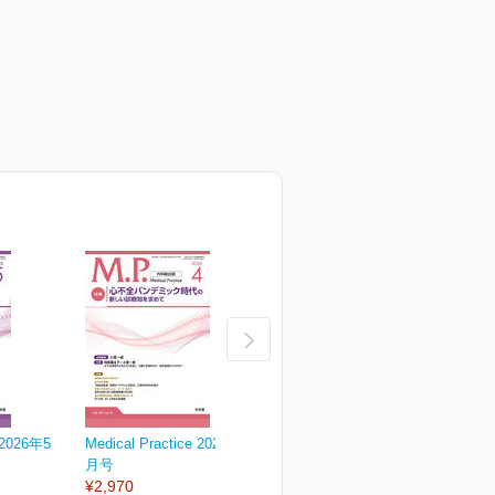
e 2026年5
Medical Practice 2026年4
Medical Practice 2026年3
M
月号
月号
¥2,970
¥2,970
¥