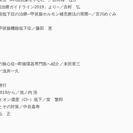
療ガイドライン2019」より─／吉村 弘
低下症の治療─甲状腺ホルモン補充療法の実際─／宮川めぐみ
甲状腺機能低下症／藤田 恵
狭心症─即循環器専門医へ紹介／末田章三
／浅井一久
啓行
19から／池ノ内 浩
オン濃度（Cl−）低下／室 繁郎
とその対策／中谷嘉寿
山 正