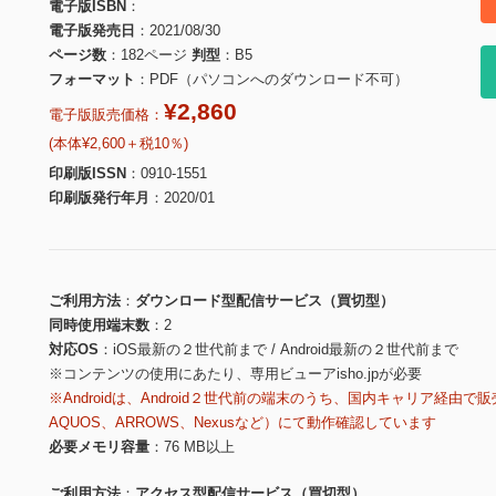
電子版ISBN
電子版発売日
2021/08/30
ページ数
182ページ
判型
B5
フォーマット
PDF（パソコンへのダウンロード不可）
¥2,860
電子版販売価格：
(本体¥2,600＋税10％)
印刷版ISSN
0910-1551
印刷版発行年月
2020/01
ご利用方法
ダウンロード型配信サービス（買切型）
同時使用端末数
2
対応OS
iOS最新の２世代前まで / Android最新の２世代前まで
※コンテンツの使用にあたり、専用ビューアisho.jpが必要
※Androidは、Android２世代前の端末のうち、国内キャリア経由で販
AQUOS、ARROWS、Nexusなど）にて動作確認しています
必要メモリ容量
76 MB以上
ご利用方法
アクセス型配信サービス（買切型）