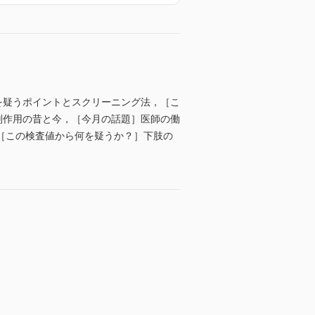
疾患を疑うポイントとスクリーニング法，［こ
輸血副作用の昔と今，［今月の話題］医師の働
［この検査値から何を疑うか？］下肢の