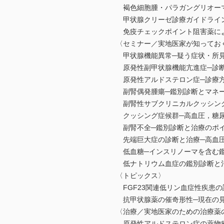
褐色細胞腫・パラガングリオーマ
甲状腺クリーゼ診療ガイドライン
免疫チェックポイント阻害薬によ
〈セミナー／実地医家が知ってお
甲状腺機能異常─疑う症状・所見
原発性副甲状腺機能亢進症─診断
原発性アルドステロン症─診療方
副腎偶発腫瘍─鑑別診断とマネー
副腎性サブクリニカルクッシング
クッシング症候群─高血圧，糖
副腎不全─鑑別診断と治療のポイ
先端巨大症の診断と治療─高血圧
低血糖─インスリノーマを含む鑑
低ナトリウム血症の鑑別診断と治
〈トピックス〉
FGF23関連低リン血症性疾患
抗甲状腺薬の催奇形性─現在の見
〈治療／実地医家のための治療薬
原発性アルドステロン症の薬物療