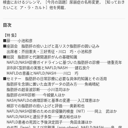
検査におけるジレンマ，［今月の話題］尿崩症の名称変更，［知っておき
たいこと ア・ラ・カルト］他を掲載．
目次
【特 集】
■扉……小池和彦
■座談会 脂肪肝の拾い上げと高リスク脂肪肝の囲い込み
出席者：芥田憲夫・三好秀征・川口 巧・小池和彦
■総説 脂肪肝と代謝関連肝がんの基礎知識
NAFLD/NASH診療ガイドラインに基づいた脂肪肝の診療……徳重克年
非B非C型肝癌の実態とNAFLD/NASH……建石良介
MAFLDの意義とNAFLD/NASH……川口 巧
■セミナー 脂肪肝の日常診療に必要な具体的知識とその活用
脂肪肝を念頭に置いた血清データの読み方……魚嶋晴紀
脂肪肝の超音波診断……小川浩司ほか
脂肪肝のMRI診断……今城健人ほか
NASH/NAFLDの病理診断と基準の変遷……入江理恵ほか
検診での脂肪肝の拾い上げと評価……奥新和也
NAFLD/NASH診断のための非侵襲的検査（NIT）……岡上 武ほか
NAFLD/NASHと遺伝子多型……瀬古裕也ほか
NAFLD患者の死因と予後決定因子……角田圭雄ほか
やせ型（lean）および非肥満（non-obese）NAFLD/NASH……島 俊