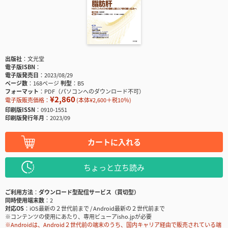
出版社
文光堂
電子版ISBN
電子版発売日
2023/08/29
ページ数
168ページ
判型
B5
フォーマット
PDF（パソコンへのダウンロード不可）
¥2,860
電子版販売価格：
(本体¥2,600＋税10％)
印刷版ISSN
0910-1551
印刷版発行年月
2023/09
カートに入れる
ちょっと立ち読み
ご利用方法
ダウンロード型配信サービス（買切型）
同時使用端末数
2
対応OS
iOS最新の２世代前まで / Android最新の２世代前まで
※コンテンツの使用にあたり、専用ビューアisho.jpが必要
※Androidは、Android２世代前の端末のうち、国内キャリア経由で販売されている端