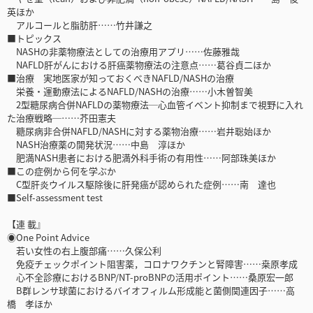
英ほか
アルコールと脂肪肝……竹井謙之
■トピックス
NASHの非薬物療法としての治療用アプリ……佐藤雅哉
NAFLD肝がんにおける肝癌薬物療法の注意点……葛谷貞二ほか
■治療 実地医家が知っておくべきNAFLD/NASHの治療
栄養・運動療法によるNAFLD/NASHの治療……小木曽智美
2型糖尿病合併NAFLDの薬物療法─心血管イベント抑制まで視野に入れ
た治療戦略─……芥田憲夫
糖尿病非合併NAFLD/NASHに対する薬物治療……岩井聡始ほか
NASH治療薬の開発状況……中島 淳ほか
肥満NASH患者における肥満外科手術の有用性……阿部珠美ほか
■この症例から何を学ぶか
C型肝炎ウイルス駆除後に肝発癌が認められた症例……南 達也
■Self-assessment test
【連 載』
◉One Point Advice
若い女性の右上腹部痛……久保公利
免疫チェックポイント阻害薬，コロナワクチンと腎障害……桒原孝成
心不全診療におけるBNP/NT-proBNPの活用ポイント……桑原宏一郎
B群レンサ球菌におけるバイオフィルム形成能と菌側関連因子……高
橋 孝ほか