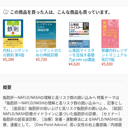
この商品を買った人は、こんな商品も買っています。
内科レジデント
レジデントのた
心電図マイスタ
腎臓内科レジデ
の鉄則 第4版
めの神経診療
ーを目指す基礎
ントマニュアル
¥5,280
¥5,720
力grade up講座
改訂9版
¥4,620
¥5,830
概要
脂肪肝～NAFLD/NASHの理解と高リスク群の囲い込みへ 特集テーマは
「脂肪肝～NAFLD/NASHの理解と高リスク群の囲い込みへ」．記事とし
て，［座談会］脂肪肝の拾い上げと高リスク脂肪肝の囲い込み，［総説］
NAFLD/NASH診療ガイドラインに基づいた脂肪肝の診療，［セミナー］
脂肪肝の超音波診断，［治療］栄養・運動療法によるNAFLD/NASHの治
療．連載として，［One Point Advice］若い女性の右上腹部痛／内視鏡