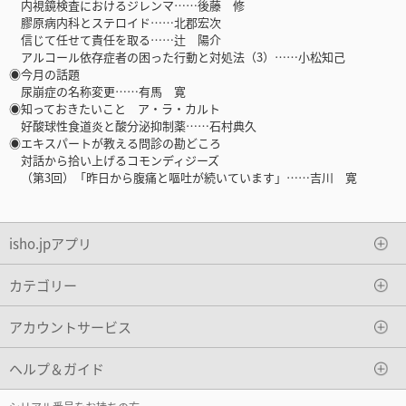
内視鏡検査におけるジレンマ……後藤 修
膠原病内科とステロイド……北郡宏次
信じて任せて責任を取る……辻 陽介
アルコール依存症者の困った行動と対処法（3）……小松知己
◉今月の話題
尿崩症の名称変更……有馬 寛
◉知っておきたいこと ア・ラ・カルト
好酸球性食道炎と酸分泌抑制薬……石村典久
◉エキスパートが教える問診の勘どころ
対話から拾い上げるコモンディジーズ
（第3回）「昨日から腹痛と嘔吐が続いています」……吉川 寛
isho.jpアプリ
カテゴリー
アカウントサービス
ヘルプ＆ガイド