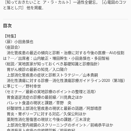
［知っておきたいこと ア・ラ・カルト］一過性全健忘，［心電図のコツ
と落とし穴］ 他を掲載．
目次
【特集】
〈扉〉小田島慎也
〈座談会〉
消化管疾患の最近の傾向と診断・治療に対する今後の医療─AIの役割
は？─／出席者：山内敏正・増田幹生・小田島慎也・多田智裕
〈総説／実地医家が知っておくべき基礎知識と診療指針〉
胃がん検診の最新の知見／入口陽介
上部消化管疾患の症状と診断ストラテジー／山本貴嗣
消化性潰瘍に対する診療─消化性潰瘍診療ガイドライン2020（第3版）
に準じて─／野村幸世
〈セミナー／最新の実地診療のポイントの整理と活用〉
胃食道逆流症の診療の最前線／川見典之ほか
バレット食道の現状と課題／草野 央
好酸球性上部消化管疾患の現状と最新の話題／阿部靖彦
胃炎・胃ポリープに対する対応／久保公利ほか
薬剤性消化管傷害の現状と今後の課題／三木淳史
上部消化管内視鏡のスクリーニングのポイント／前嶋恭平ほか
食道扁平上皮癌の内視鏡診断／前田有紀