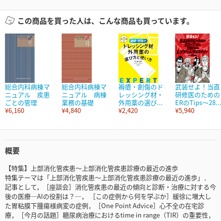
この商品を買った人は、こんな商品も買っています。
総合内科病棟マ
総合内科病棟マ
褥瘡・創傷のド
武装せよ！当直
ニュアル 疾患
ニュアル 病棟
レッシング材・
研修医のための
ごとの管理
業務の基礎
外用薬の選び...
ERのTips～28..
¥6,160
¥4,840
¥2,420
¥5,940
概要
【特集】上部消化管疾患～上部消化管疾患診療の最近の進歩
特集テーマは「上部消化管疾患～上部消化管疾患診療の最近の進歩」．
記事として，［座談会］消化管疾患の最近の傾向と診断・治療に対する今
後の医療─AIの役割は？─， ［この症例から何を学ぶか］緩徐に増大し
た胃粘膜下腫瘍様病変の症例，［One Point Advice］心不全の在宅診
療，［今月の話題］糖尿病治療におけるtime in range（TIR）の重要性，