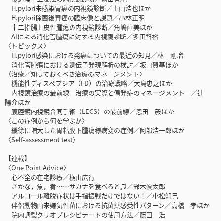
H.pylori未感染胃癌の内視鏡診断／上山浩也ほか
H.pylori除菌後胃癌の臨床像と課題／小林正明
十二指腸上皮性腫瘍の内視鏡診断／角嶋直美ほか
AIによる消化管腫瘍に対する内視鏡診断／多田智裕
〈トピックス〉
H.pylori感染における発癌についての最近の知見／林 剛瑠
消化管腫瘍における遺伝子発現解析の検討／坂口賀基ほか
〈治療／知っておくべき治療のマネージメント〉
機能性ディスペプシア（FD）の治療戦略／大島忠之ほか
内視鏡治療の最前線─治療の実際と偶発症のマネージメント─／辻
陽介ほか
腹腔鏡内視鏡合同手術（LECS）の最前線／恩田 毅ほか
〈この症例から何を学ぶか〉
緩徐に増大した胃粘膜下腫瘍様病変の症例／阿部浩一郎ほか
〈Self-assessment test〉
【連載】
〈One Point Advice〉
心不全の在宅診療／横山広行
さかな，魚，肴……サカナを食べると♫／鈴木慎太郎
アルコール離脱症状は手指振戦だけではない！／小松知己
伴侶動物由来嫌気性菌における抗菌薬感受性パターン／高橋 孝ほか
院内調製クリオプレシピテートの使用方法／藤田 浩