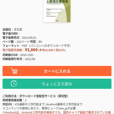
出版社
文光堂
電子版ISBN
電子版発売日
2021/06/21
ページ数
152ページ
判型
B5
フォーマット
PDF（パソコンへのダウンロード不可）
¥2,860
電子版販売価格：
(本体¥2,600＋税10％)
印刷版ISSN
0910-1551
印刷版発行年月
2021/06
カートに入れる
ちょっと立ち読み
ご利用方法
ダウンロード型配信サービス（買切型）
同時使用端末数
2
対応OS
iOS最新の２世代前まで / Android最新の２世代前まで
※コンテンツの使用にあたり、専用ビューアisho.jpが必要
※Androidは、Android２世代前の端末のうち、国内キャリア経由で販売されている端