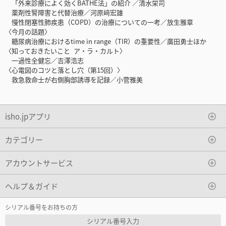
「外来診療によく効くBATHE法」の紹介 ／清水栄司
薬剤性腎障害と代替治療／河原﨑宏雄
慢性閉塞性肺疾患（COPD）の治療についての一考／放生雅章
〈今月の話題〉
糖尿病治療におけるtime in range（TIR）の重要性／廣田勇士ほか
〈知っておきたいこと ア・ラ・カルト〉
一過性全健忘／吉澤浩志
〈心電図のコツと落とし穴（第15回）〉
救急救命士が右側胸部誘導を記録／小菅雅美
isho.jpアプリ
カテゴリー
アカウントサービス
ヘルプ＆ガイド
シリアル番号をお持ちの方
シリアル番号入力