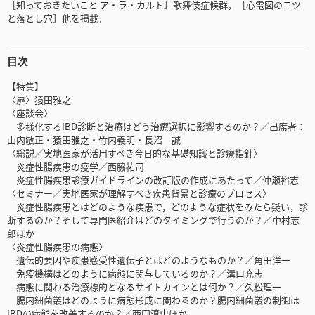
［知っておきたいこと ア・ラ・カルト］歌舞伎症候群，［心電図のコツ
と落とし穴］他を掲載．
目次
【特集】
〈扉〉猿田雅之
〈座談会〉
多様化するIBD診断と治療はどう治療選択に影響するのか？／出席者：
山内敏正・猿田雅之・竹内義明・長沼 誠
〈総説／実地医家が活用すべき今日的な基礎知識と診療指針〉
炎症性腸疾患の疫学／西脇祐司
炎症性腸疾患診療ガイドラインの改訂版の作成にあたって／仲瀬裕志
〈セミナー／実地医家が理解すべき疾患背景と診療のプロセス〉
炎症性腸疾患とはどのような疾患で，どのような症状をみたら疑い，診
断するのか？そして専門医紹介はどのタイミングで行うのか？／中村志
郎ほか
〈炎症性腸疾患の病態〉
遺伝的要因や疾患感受性遺伝子とはどのようなものか？／角田洋一
免疫機構はどのように病態に関与しているのか？／溝口充志
病態に関わる治療標的となるサイトカインとは何か？／久松理一
腸内細菌叢はどのように病態形成に関わるのか？腸内細菌叢の制御は
IBDの病態を改善するのか？／西田淳史ほか