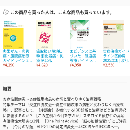
この商品を買った人は、こんな商品も買っています。
卵巣がん・卵管
癌取扱い規約抜
エビデンスに基
胃癌治療ガイド
癌・腹膜癌治療
粋 消化器癌・乳
づいた 胆道癌
ライン医師用
ガイドライン 2...
癌 第15版
診療ガイドラ...
2025年3月改訂..
¥4,290
¥4,620
¥4,950
¥2,530
概要
炎症性腸疾患～炎症性腸疾患の病態と変わりゆく治療戦略
特集テーマは「炎症性腸疾患～炎症性腸疾患の病態と変わりゆく治療戦
略」．記事として，［座談会］多様化するIBD診断と治療はどう治療選択
に影響するのか？ ［この症例から何を学ぶか］ステロイド依存性の高齢
者潰瘍性大腸炎の1例，［One Point Advice］ “脳の加齢性変化”にご注意
を，［今月の話題］ALPとLDの測定法変更─JSCC法からIFCC法へ─，