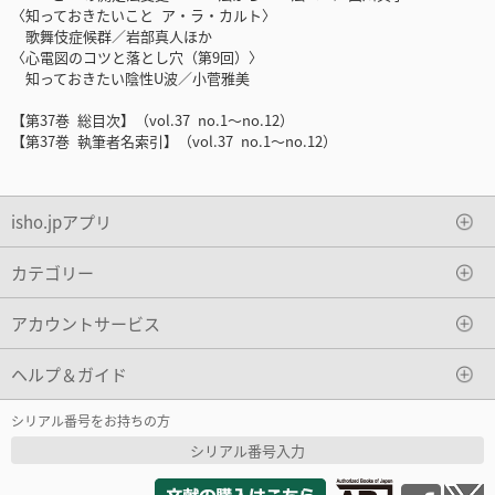
〈知っておきたいこと ア・ラ・カルト〉
歌舞伎症候群／岩部真人ほか
〈心電図のコツと落とし穴（第9回）〉
知っておきたい陰性U波／小菅雅美
【第37巻 総目次】（vol.37 no.1〜no.12）
【第37巻 執筆者名索引】（vol.37 no.1〜no.12）
isho.jpアプリ
カテゴリー
アカウントサービス
ヘルプ＆ガイド
シリアル番号をお持ちの方
シリアル番号入力