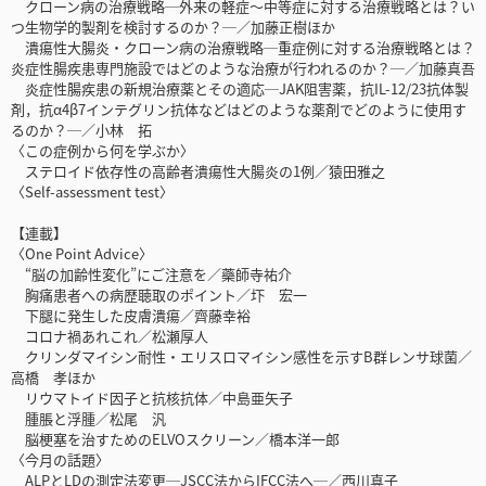
クローン病の治療戦略─外来の軽症〜中等症に対する治療戦略とは？い
つ生物学的製剤を検討するのか？─／加藤正樹ほか
潰瘍性大腸炎・クローン病の治療戦略─重症例に対する治療戦略とは？
炎症性腸疾患専門施設ではどのような治療が行われるのか？─／加藤真吾
炎症性腸疾患の新規治療薬とその適応─JAK阻害薬，抗IL-12/23抗体製
剤，抗α4β7インテグリン抗体などはどのような薬剤でどのように使用す
るのか？─／小林 拓
〈この症例から何を学ぶか〉
ステロイド依存性の高齢者潰瘍性大腸炎の1例／猿田雅之
〈Self-assessment test〉
【連載】
〈One Point Advice〉
“脳の加齢性変化”にご注意を／藥師寺祐介
胸痛患者への病歴聴取のポイント／圷 宏一
下腿に発生した皮膚潰瘍／齊藤幸裕
コロナ禍あれこれ／松瀬厚人
クリンダマイシン耐性・エリスロマイシン感性を示すB群レンサ球菌／
高橋 孝ほか
リウマトイド因子と抗核抗体／中島亜矢子
腫脹と浮腫／松尾 汎
脳梗塞を治すためのELVOスクリーン／橋本洋一郎
〈今月の話題〉
ALPとLDの測定法変更─JSCC法からIFCC法へ─／西川真子