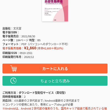
出版社
文光堂
電子版ISBN
電子版発売日
2021/08/30
ページ数
184ページ
判型
B5
フォーマット
PDF（パソコンへのダウンロード不可）
¥2,860
電子版販売価格：
(本体¥2,600＋税10％)
印刷版ISSN
0910-1551
印刷版発行年月
2020/12
カートに入れる
ちょっと立ち読み
ご利用方法
ダウンロード型配信サービス（買切型）
同時使用端末数
2
対応OS
iOS最新の２世代前まで / Android最新の２世代前まで
※コンテンツの使用にあたり、専用ビューアisho.jpが必要
※Androidは、Android２世代前の端末のうち、国内キャリア経由で販売されている端