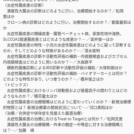
〈炎症性腸疾患の診断〉
潰瘍性大腸炎の診断はどのように行い，治療開始するのか？／松岡
賢ほか
クローン病の診断はどのように行い，治療開始するのか？／都築義和ほ
か
炎症性腸疾患の類縁疾患─腸管ベーチェット病，家族性地中海熱，
SLCO2A1関連腸疾患とはどのような疾患か？─ ／梁井俊一ほか
炎症性腸疾患の特性─小児の炎症性腸疾患はどのように疑って診断する
のか，そしてどのような特徴があるのか？─／清水俊明
炎症性腸疾患の診断や活動性評価の補助─内視鏡検査およびカプセル
内視鏡検査はどのように用いるのか？─／大森鉄平
横断的画像診断によるIBD診断や活動性評価の補助／大塚和朗ほか
炎症性腸疾患の診断や活動性評価の補助─バイオマーカーとは何か？
どのような特性があり，いつ使うのか？─／櫻井俊之ほか
〈トピックス〉
炎症性腸疾患におけるリンパ球動態および接着因子の関わりとはどの
ようなものか？／穂苅量太ほか
炎症性腸疾患の治療戦略はどのように変わっていくのか？─新規治療標
的物質とは？ 新規治療薬の開発状況について─／河口貴昭ほか
〈治療／合併症や併存症を見据えた最適治療〉
炎症性腸疾患の治療におけるTreat to Targetとは何か？／松岡克善
潰瘍性大腸炎の治療戦略─外来の軽症〜中等症に対する治療戦略と
は？─／加藤 順