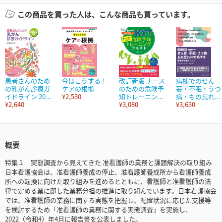
この商品を買った人は、こんな商品も買っています。
患者さんのため
今はこうする！
改訂新版 ナース
病棟でのせん
の乳がん診療ガ
ケアの根拠
のための危険予
妄・不眠・うつ
イドライン 20...
¥2,530
知トレーニン...
病・もの忘れ...
¥2,640
¥3,080
¥3,630
概要
特集１ 実態調査から見えてきた 准看護師の業務と課題解決の取り組み
日本看護協会は、准看護師養成の停止、准看護師養成所から看護師養成
所への転換に向けた取り組みを進めるとともに、看護師と准看護師の法
律で定める業に即した業務分担の推進に取り組んでいます。日本看護協会
では、准看護師の業務に関する実態を把握し、配置状況に応じた支援等
を検討するため「准看護師の業務に関する実態調査」を実施し、
2022（令和4）年4月に報告書を公表しました。