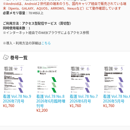
※Androidは、Android２世代前の端末のうち、国内キャリア経由で販売されている端
末（Xperia、GALAXY、AQUOS、ARROWS、Nexusなど）にて動作確認しています
必要メモリ容量
78 MB以上
ご利用方法
アクセス型配信サービス（買切型）
同時使用端末数
1
※インターネット経由でのWEBブラウザによるアクセス参照
※導入・利用方法の詳細は
こちら
巻号一覧
看護 Vol.78 No.9
看護 Vol.78 No.8
看護 Vol.78 No.7
看護 Vol.78 No.
2026年7月号
2026年6月臨時増
2026年6月号
2026年5月号
¥1,760
刊号
¥1,760
¥1,760
¥2,200