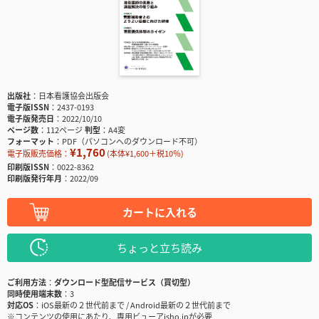
出版社
日本看護協会出版会
電子版ISSN
2437-0193
電子版発売日
2022/10/10
ページ数
112ページ
判型
A4変
フォーマット
PDF（パソコンへのダウンロード不可）
¥1,760
電子版販売価格：
(本体¥1,600＋税10％)
印刷版ISSN
0022-8362
印刷版発行年月
2022/09
カートに入れる
ちょっと立ち読み
ご利用方法
ダウンロード型配信サービス（買切型）
同時使用端末数
3
対応OS
iOS最新の２世代前まで / Android最新の２世代前まで
※コンテンツの使用にあたり、専用ビューアisho.jpが必要