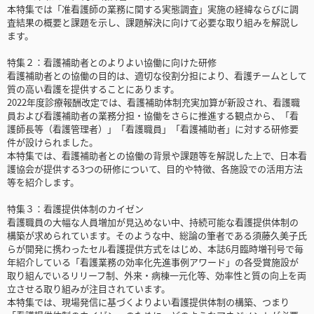
本特集では「准看護師の業務に関する実態調査」実施の経緯ならびに調
査結果の概要と課題を示し、課題解決に向けて必要な取り組みを解説し
ます。
特集２：看護補助者とのよりよい協働に向けた研修
看護補助者との協働の目的は、適切な役割分担により、看護チームとして
質の高い看護を提供することにあります。
2022年度診療報酬改定では、看護補助体制充実加算が新設され、看護職
員および看護補助者の業務分担・協働をさらに推進する観点から、「看
護師長等（看護管理者）」「看護職員」「看護補助者」に対する研修要
件が設けられました。
本特集では、看護補助者との協働の背景や課題等を解説した上で、日本看
護協会が提供する3つの研修について、目的や特徴、各施設での活用方法
等を紹介します。
特集３：看護提供体制のカイゼン
看護職員の大幅な人員増加が見込めない中、持続可能な看護提供体制の
構築が求められています。そのような中、総論の筆者である須藤久美子氏
らが開発に携わったセル看護提供方式をはじめ、本誌6月臨時増刊号で毎
年紹介している「看護業務の効率化先進事例アワード」の各受賞施設が
取り組んでいるリリーフ制、外来・病棟一元化等、効率性と質の向上を両
立させる取り組みが注目されています。
本特集では、現場発信に基づくよりよい看護提供体制の構築、つまり