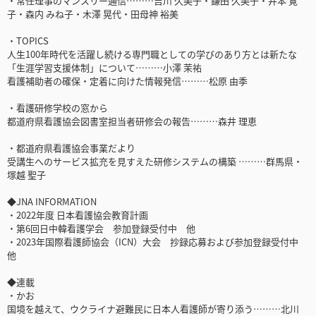
・常任理事のマンスリー通信………吉川 久美子・鎌田 久美子・井本 寛
子・森内 みね子・木澤 晃代・田母神 裕美
・TOPICS
人生100年時代を活躍し続ける専門職としての学びのあり方とは新たな
「生涯学習支援体制」について………小澤 茉祐
看護補助者の確保・定着に向けた情報発信………松原 由季
・看護研修学校の窓から
都道府県看護協会図書室担当者研修会の報告………森井 理恵
・都道府県看護協会事業だより
受講生へのサービス拡充を見すえた研修システムの構築 ………群馬県・
塚越 聖子
◆JNA INFORMATION
・2022年度 日本看護協会教育計画
・第6回日中韓看護学会 参加登録受付中 他
・2023年国際看護師協会（ICN）大会 抄録応募および参加登録受付中
他
◆連載
・かお
国境を越えて、ウクライナ避難民に日本人看護師が寄り添う………北川