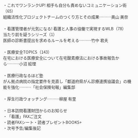
・これでワンランクUP! 相手も自分も責めないコミュニケーション術
（65）
組織活性化プロジェクトチームのつくり方とその成果………奥山 美奈
・看護管理者が元気になる! 看護と人事の協働で実現するWLB（78）
当たり前を疑うシリーズ（1）
医師の診断書提出を求めるルールを考える………竹中 君夫
・医療安全TOPICS（143）
在宅における医療安全について在宅酸素療法における事故報告か
ら………小沼 絵理
・医療行政なるほど塾
がん拠点病院の指定要件を見直し「都道府県がん診療連携協議会」の機
能を強化………「社会保険旬報」編集部
・厚生行政ウォッチング………柳屋 有里
・日本訪問看護財団からのお知らせ
・「看護」FAXご注文
・読者FAXシート・読者プレゼントBOOKS+
・次号予告/編集後記