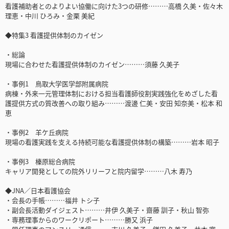
看護補助者とのよりよい協働に向けた3つの研修………高橋 久美・佐々木
理恵・中川 ひろみ・金栗 美紀
◆特集3 看護提供体制のカイゼン
・総論
現場に合わせた看護提供体制のカイゼン………須藤 久美子
・事例1 鳥取大学医学部附属病院
病棟・外来一元管理体制における担当看護師役割実践強化をめざした看
護提供方式の質改善への取り組み………渡邊 仁美・安田 知奈美・松本 和
恵
・事例2 羊ケ丘病院
現場の看護実践を支える持続可能な看護提供体制の構築………岩本 昭子
・事例3 榛原総合病院
キャリア開発としての院外リリーフと院内留学………八木 寿乃
◆JNA／日本看護協会
・会長の手帳………福井 トシ子
・副会長活動ダイジェスト………井伊 久美子・齋藤 訓子・秋山 智弥
・専務理事からのワークリポート………勝又 浜子