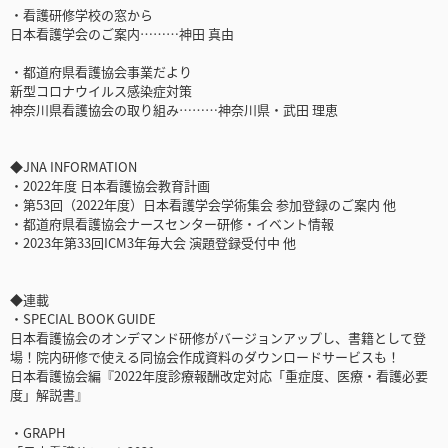
・看護研修学校の窓から
日本看護学会のご案内………神田 真由
・都道府県看護協会事業だより
新型コロナウイルス感染症対策
神奈川県看護協会の取り組み………神奈川県・武田 理恵
◆JNA INFORMATION
・2022年度 日本看護協会教育計画
・第53回（2022年度）日本看護学会学術集会 参加登録のご案内 他
・都道府県看護協会ナースセンター研修・イベント情報
・2023年第33回ICM3年毎大会 演題登録受付中 他
◆連載
・SPECIAL BOOK GUIDE
日本看護協会のオンデマンド研修がバージョンアップし、書籍として登
場！院内研修で使える同協会作成資料のダウンロードサービスも！
日本看護協会編『2022年度診療報酬改定対応「重症度、医療・看護必要
度」解説書』
・GRAPH