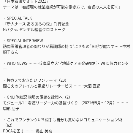
「日本看護サミット2021」
テーマは「看護職の就業継続が可能な働き方で、看護の未来を拓く」
・SPECIAL TALK
『新人ナース あるあるの森』刊行記念
Nバク vs ヤンデル編者クロストーク
・SPECIAL INTERVIEW
訪問看護管理者の関わりが看護師の持つ“よきもの”を呼び醒ます……中村
順子さん
・WHO NEWS………兵庫県立大学地域ケア開発研究所・WHO協力センタ
ー
・押さえておきたいワンテーマ（23）
聞こえのフレイルと電話リレーサービス………大沼 直紀
・GNLI体験記 現場の課題を政策へ（2）
モジュール1：看護リーダー力の基盤づくり （2021年9月～12月）………
駒形 朋子
・これでワンランクUP! 相手も自分も責めないコミュニケーション術
（62）
PDCAを回す………奥山 美奈