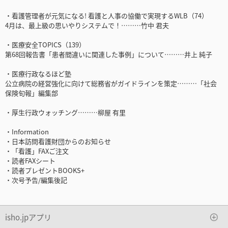
・看護管理者が元気になる! 看護と人事の協働で実現するWLB（74）
4月は、最上級の思いやりシステムで！………竹中 君夫
・医療安全TOPICS（139）
第68回報告書「患者間違いに関連した事例」について………井上 純子
・医療行政なるほど塾
公立病院の経営強化に向けて総務省がガイドラインを策定………「社会
保険旬報」編集部
・厚生行政ウォッチング………柳屋 有里
・Information
・日本訪問看護財団からのお知らせ
・「看護」FAXご注文
・読者FAXシート
・読者プレゼントBOOKS+
・次号予告/編集後記
isho.jpアプリ