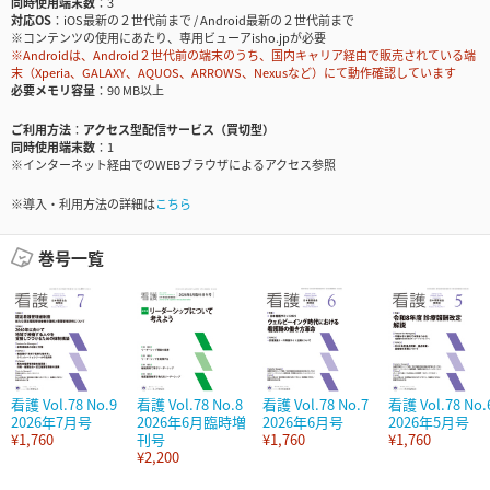
同時使用端末数
3
対応OS
iOS最新の２世代前まで / Android最新の２世代前まで
※コンテンツの使用にあたり、専用ビューアisho.jpが必要
※Androidは、Android２世代前の端末のうち、国内キャリア経由で販売されている端
末（Xperia、GALAXY、AQUOS、ARROWS、Nexusなど）にて動作確認しています
必要メモリ容量
90 MB以上
ご利用方法
アクセス型配信サービス（買切型）
同時使用端末数
1
※インターネット経由でのWEBブラウザによるアクセス参照
※導入・利用方法の詳細は
こちら
巻号一覧
看護 Vol.78 No.9
看護 Vol.78 No.8
看護 Vol.78 No.7
看護 Vol.78 No.
2026年7月号
2026年6月臨時増
2026年6月号
2026年5月号
¥1,760
刊号
¥1,760
¥1,760
¥2,200