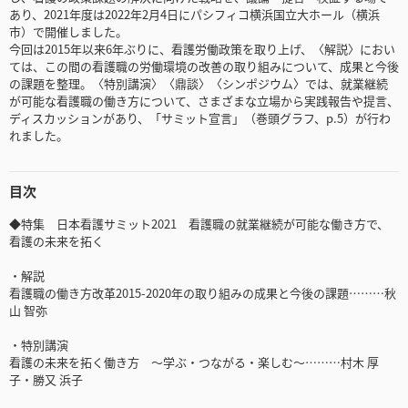
あり、2021年度は2022年2月4日にパシフィコ横浜国立大ホール（横浜
市）で開催しました。
今回は2015年以来6年ぶりに、看護労働政策を取り上げ、〈解説〉におい
ては、この間の看護職の労働環境の改善の取り組みについて、成果と今後
の課題を整理。〈特別講演〉〈鼎談〉〈シンポジウム〉では、就業継続
が可能な看護職の働き方について、さまざまな立場から実践報告や提言、
ディスカッションがあり、「サミット宣言」（巻頭グラフ、p.5）が行わ
れました。
目次
◆特集 日本看護サミット2021 看護職の就業継続が可能な働き方で、
看護の未来を拓く
・解説
看護職の働き方改革2015-2020年の取り組みの成果と今後の課題………秋
山 智弥
・特別講演
看護の未来を拓く働き方 ～学ぶ・つながる・楽しむ～………村木 厚
子・勝又 浜子