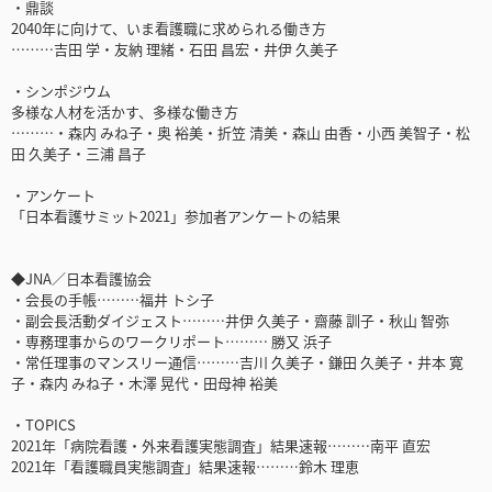
・鼎談
2040年に向けて、いま看護職に求められる働き方
………吉田 学・友納 理緒・石田 昌宏・井伊 久美子
・シンポジウム
多様な人材を活かす、多様な働き方
………・森内 みね子・奥 裕美・折笠 清美・森山 由香・小西 美智子・松
田 久美子・三浦 昌子
・アンケート
「日本看護サミット2021」参加者アンケートの結果
◆JNA／日本看護協会
・会長の手帳………福井 トシ子
・副会長活動ダイジェスト………井伊 久美子・齋藤 訓子・秋山 智弥
・専務理事からのワークリポート……… 勝又 浜子
・常任理事のマンスリー通信………吉川 久美子・鎌田 久美子・井本 寛
子・森内 みね子・木澤 晃代・田母神 裕美
・TOPICS
2021年「病院看護・外来看護実態調査」結果速報………南平 直宏
2021年「看護職員実態調査」結果速報………鈴木 理恵