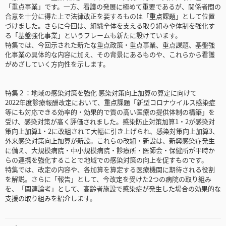
「重点事業」です。一方、看護の発展に極めて重要であるが、関係者間の
合意を十分に得た上で法律改正を要するものは「重点課題」として位置
づけました。さらに今回は、組織全体を支える取り組みや体制を強化す
る「基盤強化事業」というフレームも新たに設けています。
特集では、今回示された新たな重点政策・重点事業、重点課題、基盤強
化事業の具体的な内容に加え、その背景にあるものや、これらから看護
がめざしていく方向性を示します。
特集２：地域の感染対策を強化 感染対策向上加算の算定に向けて
2022年度診療報酬改定において、重点課題「新型コロナウイルス感染症
等にも対応できる効率的・効果的で質の高い医療の提供体制の構築」を
受け、感染対策が高く評価されました。感染防止対策加算1・2が感染対
策向上加算1・2に改組されて大幅に引き上げられ、感染対策向上加算3、
外来感染対策向上加算が新設。これらの改組・新設は、新興感染症発生
に備え、大規模病院・中小規模病院・診療所・医師会・保健所が平時か
らの連携を強化することで地域での感染対策の向上を促すものです。
特集では、改定の内容や、各加算を算定する医療機関に期待される役割
を解説。さらに「報告」として、今改定を受けた2つの病院の取り組み
を、「関連論考」として、高齢者施設で感染症が発生した場合の効果的な
支援の取り組みを紹介します。