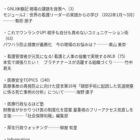
・GNLI体験記 現場の課題を政策へ（3）
モジュール2：世界の看護リーダーの実践からの学び （2022年1月〜3月）
………駒形 朋子
・これでワンランクUP! 相手も自分も責めないコミュニケーション術
（63）
パワハラ防止措置が義務化 今の現場のお悩みは？………奥山 美奈
・看護管理者が元気になる! 看護と人事の協働で実現するWLB（75）
本気で頑張りたい！ プラチナナースが活躍する組織づくり………竹中
君夫
・医療安全TOPICS（140）
医療事故の再発防止に向けた提言第16号「頸部手術に起因した気道閉塞
に係る死亡事例の分析」について………海野 康子
・医療行政なるほど塾
財務省がかかりつけ医の制度化を提案 量重視のフリーアクセス見直しを
主張………「社会保険旬報」編集部
・厚生行政ウォッチング………柳屋 有里
・Information