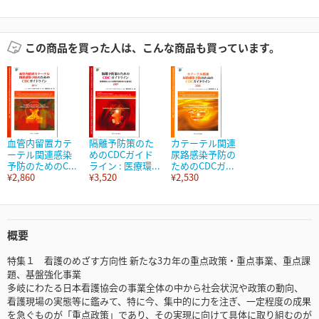
この商品を買った人は、こんな商品も買っています。
血管内留置カテ
隔離予防策のた
カテーテル関連
ーテル関連感染
めのCDCガイド
尿路感染予防の
予防のためのC...
ライン : 医療環...
ためのCDCガ...
¥2,860
¥3,520
¥2,530
概要
特集１ 看護のめざす方向性 新たな3カ年の重点政策・重点事業、重点課
題、基盤強化事業
多岐にわたる日本看護協会の事業全体の中から社会状況や政策の動向、
看護現場の実態等に鑑みて、特に今、集中的に力を注ぎ、一定程度の成果
を急ぐものが「重点政策」であり、その実現に向けて具体に取り組むのが