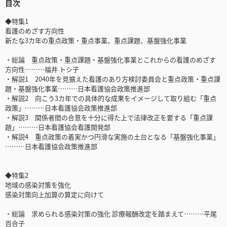
目次
◆特集1
看護のめざす方向性
新たな3カ年の重点政策・重点事業、重点課題、基盤強化事業
・総論 重点政策・重点課題・基盤強化事業とこれからの看護のめざす
方向性………福井 トシ子
・解説1 2040年を見据えた看護のあり方検討委員会と重点政策・重点課
題・基盤強化事業………日本看護協会政策推進部
・解説2 向こう3カ年での具体的な成果をイメージして取り組む「重点
政策」………日本看護協会政策推進部
・解説3 関係者間の合意を十分に得た上で法律改正を要する「重点課
題」………日本看護協会看護開発部
・解説4 重点政策の着実かつ円滑な実施の土台となる「基盤強化事業」
………日本看護協会政策推進部
◆特集2
地域の感染対策を強化
感染対策向上加算の算定に向けて
・総論 求められる感染対策の強化 診療報酬改定を踏まえて………平尾
百合子