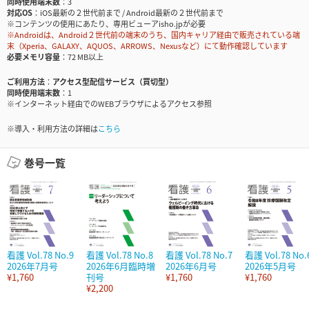
同時使用端末数
3
対応OS
iOS最新の２世代前まで / Android最新の２世代前まで
※コンテンツの使用にあたり、専用ビューアisho.jpが必要
※Androidは、Android２世代前の端末のうち、国内キャリア経由で販売されている端
末（Xperia、GALAXY、AQUOS、ARROWS、Nexusなど）にて動作確認しています
必要メモリ容量
72 MB以上
ご利用方法
アクセス型配信サービス（買切型）
同時使用端末数
1
※インターネット経由でのWEBブラウザによるアクセス参照
※導入・利用方法の詳細は
こちら
巻号一覧
看護 Vol.78 No.9
看護 Vol.78 No.8
看護 Vol.78 No.7
看護 Vol.78 No.
2026年7月号
2026年6月臨時増
2026年6月号
2026年5月号
¥1,760
刊号
¥1,760
¥1,760
¥2,200