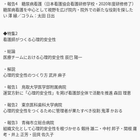
・報告4 糖尿病看護（日本看護協会看護研修学校・2020年度研修修了）
糖尿病看護を中心として視野を広げ院内・院外での新たな役割を探した
い 澤 縁／コラム：太田 日出
◆特集2
看護師がつくる心理的安全性
・総論
医療チームにおける心理的安全性 辰巳 陽一
・解説
心理的安全性のつくり方 武井 麻子
・報告1 鳥取大学医学部附属病院
運営方針に「心理的安全性」を掲げ看護部全体で活動を推進 森田 理恵
・報告2 東京医科歯科大学病院
心理的安全性をつくるために管理者が果たすべき役割 鬼澤 かおる
・報告3 青梅市立総合病院
組織文化として心理的安全性を根づかせる 剱持 雄二・中村 邦子・関根 庸
考・井上 正芳・田貝 佐久子