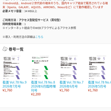
※Androidは、Android２世代前の端末のうち、国内キャリア経由で販売されている端
末（Xperia、GALAXY、AQUOS、ARROWS、Nexusなど）にて動作確認しています
必要メモリ容量
34 MB以上
ご利用方法
アクセス型配信サービス（買切型）
同時使用端末数
1
※インターネット経由でのWEBブラウザによるアクセス参照
※導入・利用方法の詳細は
こちら
巻号一覧
看護 Vol.78 No.9
看護 Vol.78 No.8
看護 Vol.78 No.7
看護 Vol.78 No.
2026年7月号
2026年6月臨時増
2026年6月号
2026年5月号
¥1,760
刊号
¥1,760
¥1,760
¥2,200