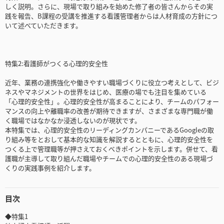
しく説明。さらに、現場で取り組みを始めた修了者の皆さんからその実
践を報告、B課程の受講を推進する看護管理者からは人材育成の方針につ
いて述べていただきます。
特集2:看護師がつくる心理的安全性
近年、業務の連携強化や働きやすい職場づくりに役立つ考えとして、ビジ
ネスやマネジメントの世界をはじめ、医療の場でも注目を集めている
「心理的安全性」。心理的安全性が高まることにより、チームのパフォー
マンスの向上や離職率の改善が期待できますが、さまざまな専門職が働
く職場ではなかなか浸透しないのが現状です。
本特集では、心理的安全性のリーディングカンパニーであるGoogleの取
り組み等をとおして基本的な知識を解説するとともに、心理的安全性を
つくる上で管理職等が押さえておくべきポイントを示します。併せて、看
護職が主導して取り組んだ職場やチームでの心理的安全性のある現場づ
くりの実践事例を紹介します。
目次
◆特集1