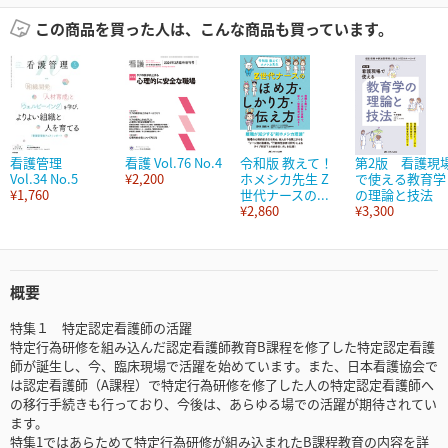
この商品を買った人は、こんな商品も買っています。
看護管理
看護 Vol.76 No.4
令和版 教えて！
第2版 看護現
Vol.34 No.5
¥2,200
ホメシカ先生 Z
で使える教育学
¥1,760
世代ナースの...
の理論と技法
¥2,860
¥3,300
概要
特集１ 特定認定看護師の活躍
特定行為研修を組み込んだ認定看護師教育B課程を修了した特定認定看護
師が誕生し、今、臨床現場で活躍を始めています。また、日本看護協会で
は認定看護師（A課程）で特定行為研修を修了した人の特定認定看護師へ
の移行手続きも行っており、今後は、あらゆる場での活躍が期待されてい
ます。
特集1ではあらためて特定行為研修が組み込まれたB課程教育の内容を詳