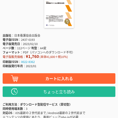
出版社
日本看護協会出版会
電子版ISSN
2437-0193
電子版発売日
2023/02/10
ページ数
112ページ
判型
A4変
フォーマット
PDF（パソコンへのダウンロード不可）
¥1,760
電子版販売価格：
(本体¥1,600＋税10％)
印刷版ISSN
0022-8362
印刷版発行年月
2023/01
カートに入れる
ちょっと立ち読み
ご利用方法
ダウンロード型配信サービス（買切型）
同時使用端末数
3
対応OS
iOS最新の２世代前まで / Android最新の２世代前まで
※コンテンツの使用にあたり、専用ビューアisho.jpが必要