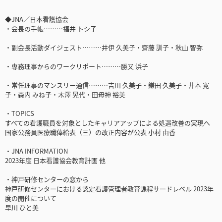
◆JNA／日本看護協会
・会長の手帳………福井 トシ子
・副会長活動ダイジェスト………井伊 久美子・齋藤 訓子・秋山 智弥
・専務理事からのワークリポート………勝又 浜子
・常任理事のマンスリー通信………吉川 久美子・鎌田 久美子・井本 寛
子・森内 みね子・木澤 晃代・田母神 裕美
・TOPICS
すべての看護職員を対象としたキャリアアップによる処遇改善の実現へ
国家公務員医療職俸給表（三）の改正内容が公表 小村 由香
・JNA INFORMATION
2023年度 日本看護協会教育計画 他
・神戸研修センターの窓から
神戸研修センターにおける認定看護管理者教育課程サードレベル 2023年
度の開催について
早川 ひと美