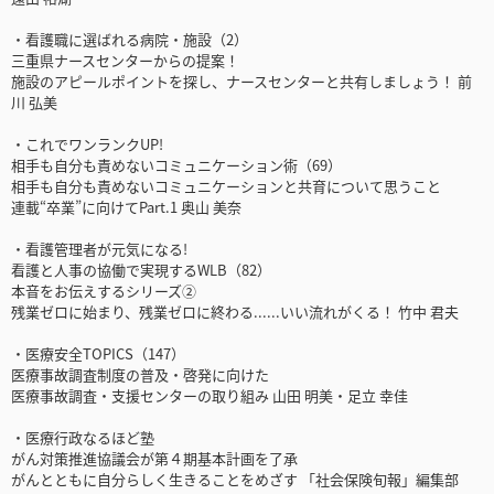
・看護職に選ばれる病院・施設（2）
三重県ナースセンターからの提案！
施設のアピールポイントを探し、ナースセンターと共有しましょう！ 前
川 弘美
・これでワンランクUP!
相手も自分も責めないコミュニケーション術（69）
相手も自分も責めないコミュニケーションと共育について思うこと
連載“卒業”に向けてPart.1 奥山 美奈
・看護管理者が元気になる!
看護と人事の協働で実現するWLB（82）
本音をお伝えするシリーズ②
残業ゼロに始まり、残業ゼロに終わる......いい流れがくる！ 竹中 君夫
・医療安全TOPICS（147）
医療事故調査制度の普及・啓発に向けた
医療事故調査・支援センターの取り組み 山田 明美・足立 幸佳
・医療行政なるほど塾
がん対策推進協議会が第４期基本計画を了承
がんとともに自分らしく生きることをめざす 「社会保険旬報」編集部