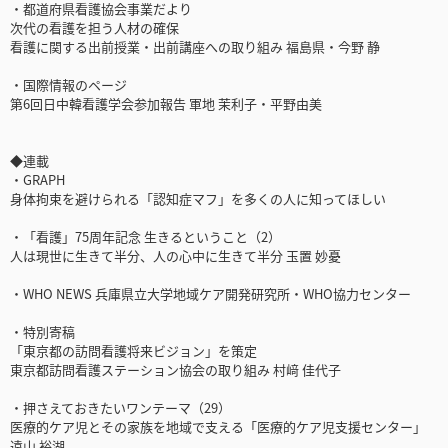
・都道府県看護協会事業だより
次代の看護を担う人材の確保
看護に関する出前授業・出前講座への取り組み 福島県・今野 静
・国際情報のページ
第6回日中韓看護学会参加報告 軍地 茉利子・平野由美
◆連載
・GRAPH
身体拘束を避けられる「認知症マフ」を多くの人に知ってほしい
・「看護」75周年記念 生きるということ（2）
人は現世に生きて半分、人の心中に生きて半分 玉置 妙憂
・WHO NEWS 兵庫県立大学地域ケア開発研究所・WHO協力センター
・特別寄稿
「東京都の訪問看護将来ビジョン」を策定
東京都訪問看護ステーション協会の取り組み 村﨑 佳代子
・押さえておきたいワンテーマ（29）
医療的ケア児とその家族を地域で支える「医療的ケア児支援センター」
遠山 裕湖