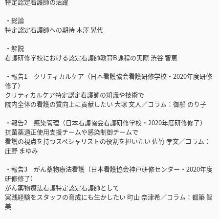
特定認定看護師の活躍
・総論
特定認定看護師への期待 木澤 晃代
・解説
看護研修学校における認定看護師教育B課程の実際 渋谷 智恵
・報告1 クリティカルケア（日本看護協会看護研修学校・2020年度研修
修了）
クリティカルケア特定認定看護師の知識や技術で
院内全体の看護の質向上に貢献したい 大塚 文人／コラム：御船 のり子
・報告2 感染管理（日本看護協会看護研修学校・2020年度研修修了）
抗菌薬適正使用支援チームや感染制御チームで
看護の視点を持つスペシャリストの役割を担いたい 佐竹 孝文／コラム：
庄野 まゆみ
・報告3 がん薬物療法看護（日本看護協会神戸研修センター・2020年度
研修修了）
がん薬物療法看護特定認定看護師として
実践経験をスタッフの育成にも生かしたい 町山 奈津希／コラム：都築 智
美