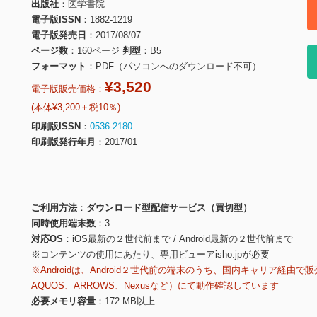
出版社
医学書院
電子版ISSN
1882-1219
電子版発売日
2017/08/07
ページ数
160ページ
判型
B5
フォーマット
PDF（パソコンへのダウンロード不可）
¥3,520
電子版販売価格：
(本体¥3,200＋税10％)
印刷版ISSN
0536-2180
印刷版発行年月
2017/01
ご利用方法
ダウンロード型配信サービス（買切型）
同時使用端末数
3
対応OS
iOS最新の２世代前まで / Android最新の２世代前まで
※コンテンツの使用にあたり、専用ビューアisho.jpが必要
※Androidは、Android２世代前の端末のうち、国内キャリア経由で販
AQUOS、ARROWS、Nexusなど）にて動作確認しています
必要メモリ容量
172 MB以上