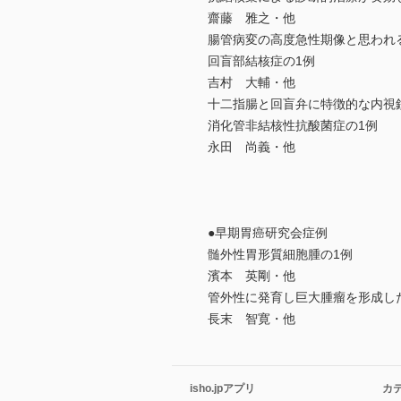
齋藤 雅之・他
腸管病変の高度急性期像と思われ
回盲部結核症の1例
吉村 大輔・他
十二指腸と回盲弁に特徴的な内視
消化管非結核性抗酸菌症の1例
永田 尚義・他
●早期胃癌研究会症例
髄外性胃形質細胞腫の1例
濱本 英剛・他
管外性に発育し巨大腫瘤を形成した
長末 智寛・他
isho.jpアプリ
カ