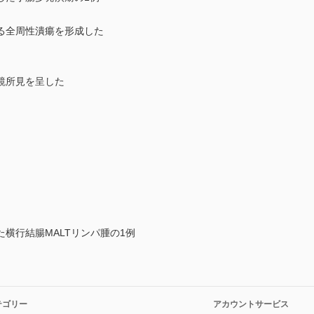
る全周性潰瘍を形成した
鏡所見を呈した
横行結腸MALTリンパ腫の1例
テゴリー
アカウントサービス