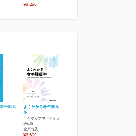
¥8,250
¥3,630
¥
・軟部腫瘍
よくわかる老年腫瘍学 第1
ス
版
日本がんサポーティブケア学
会(編)
金原出版
¥6,600