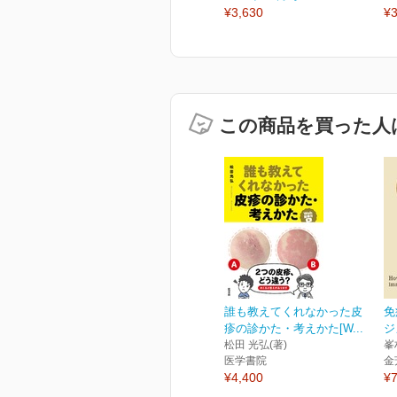
¥3,630
¥3
この商品を買った人
誰も教えてくれなかった皮
免
疹の診かた・考えかた[W...
ジ
松田 光弘(著)
峯
医学書院
金
¥4,400
¥7