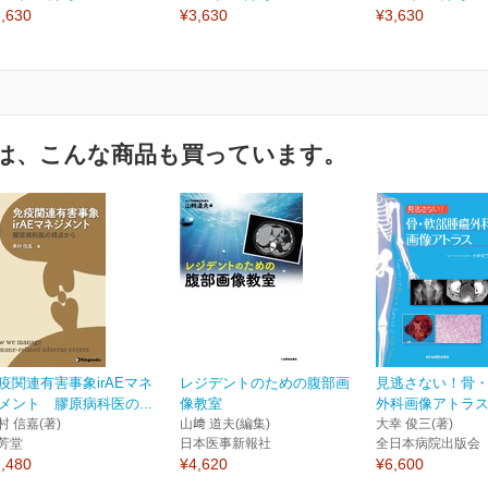
,630
¥3,630
¥3,630
は、こんな商品も買っています。
疫関連有害事象irAEマネ
レジデントのための腹部画
見逃さない！骨
メント 膠原病科医の...
像教室
外科画像アトラ
村 信嘉(著)
山﨑 道夫(編集)
大幸 俊三(著)
芳堂
日本医事新報社
全日本病院出版会
,480
¥4,620
¥6,600