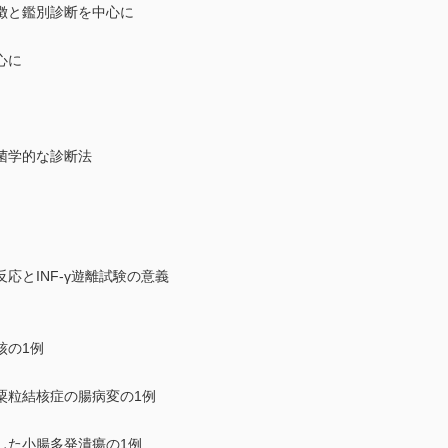
徴と鑑別診断を中心に
心に
菌学的な診断法
応とINF-γ遊離試験の意義
核の1例
粟粒結核症の腸病変の1例
した小腸多発潰瘍の1例