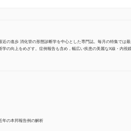
最近の進歩 消化管の形態診断学を中心とした専門誌。毎月の特集では
断学の向上をめざす。症例報告も含め，幅広い疾患の美麗なX線・内視
。
近年の本邦報告例の解析