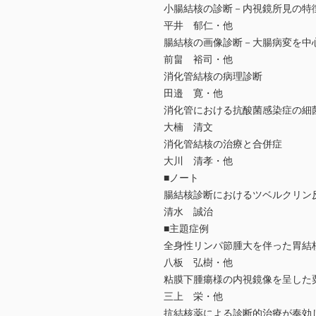
小腸結核の診断－内視鏡所見の特
平井 郁仁・他
腸結核の画像診断－大腸病変を中
前畠 裕司・他
消化管結核の病理診断
田邉 寛・他
消化管における抗酸菌感染症の細
大楠 清文
消化管結核の治療と合併症
大川 清孝・他
■ノート
腸結核診断におけるツベルクリン反
清水 誠治
■主題症例
全身性リンパ節腫大を伴った胃結
八板 弘樹・他
粘膜下腫瘍様の内視鏡像を呈した
三上 栄・他
抗結核薬による診断的治療が奏効