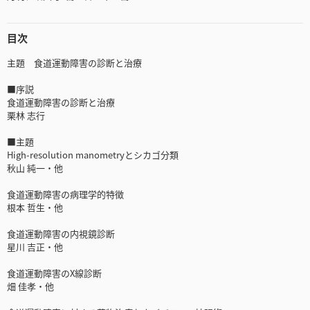
目次
主題 食道運動障害の診断と治療
■序説
食道運動障害の診断と治療
栗林 志行
■主題
High-resolution manometryとシカゴ分類
秋山 純一・他
食道運動障害の病理学的特徴
根本 哲生・他
食道運動障害の内視鏡診断
星川 吉正・他
食道運動障害のX線診断
畑 佳孝・他