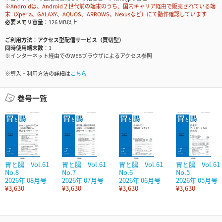
※Androidは、Android２世代前の端末のうち、国内キャリア経由で販売されている端
末（Xperia、GALAXY、AQUOS、ARROWS、Nexusなど）にて動作確認しています
必要メモリ容量
126 MB以上
ご利用方法
アクセス型配信サービス（買切型）
同時使用端末数
1
※インターネット経由でのWEBブラウザによるアクセス参照
※導入・利用方法の詳細は
こちら
巻号一覧
胃と腸 Vol.61
胃と腸 Vol.61
胃と腸 Vol.61
胃と腸 Vol.61
No.8
No.7
No.6
No.5
2026年 08月号
2026年 07月号
2026年 06月号
2026年 05月号
¥3,630
¥3,630
¥3,630
¥3,630