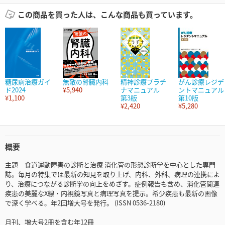
この商品を買った人は、こんな商品も買っています。
糖尿病治療ガイ
無敵の腎臓内科
精神診療プラチ
がん診療レジデ
ド2024
¥5,940
ナマニュアル
ントマニュアル
¥1,100
第3版
第10版
¥2,420
¥5,280
概要
主題 食道運動障害の診断と治療 消化管の形態診断学を中心とした専門
誌。毎月の特集では最新の知見を取り上げ、内科、外科、病理の連携によ
り、治療につながる診断学の向上をめざす。症例報告も含め、消化管関連
疾患の美麗なX線・内視鏡写真と病理写真を提示。希少疾患も最新の画像
で深く学べる。年2回増大号を発行。 (ISSN 0536-2180)
月刊、増大号2冊を含む年12冊