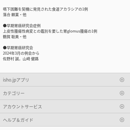
嚥下困難を契機に発見された食道アカラシアの1例
落合 頼業・他
●早期胃癌研究会症例
上皮性腫瘍性病変との鑑別を要した胃glomus腫瘍の1例
鶴賀 聡美・他
●早期胃癌研究会
2024年3月の例会から
佐野村 誠，山崎 健路
isho.jpアプリ
カテゴリー
アカウントサービス
ヘルプ＆ガイド