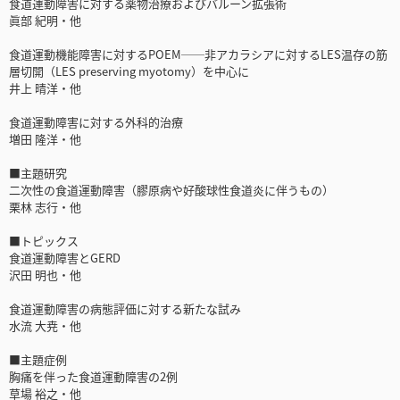
食道運動障害に対する薬物治療およびバルーン拡張術
眞部 紀明・他
食道運動機能障害に対するPOEM──非アカラシアに対するLES温存の筋
層切開（LES preserving myotomy）を中心に
井上 晴洋・他
食道運動障害に対する外科的治療
増田 隆洋・他
■主題研究
二次性の食道運動障害（膠原病や好酸球性食道炎に伴うもの）
栗林 志行・他
■トピックス
食道運動障害とGERD
沢田 明也・他
食道運動障害の病態評価に対する新たな試み
水流 大尭・他
■主題症例
胸痛を伴った食道運動障害の2例
草場 裕之・他