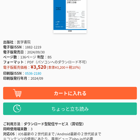
出版社
医学書院
電子版ISSN
1882-1219
電子版発売日
2024/09/30
ページ数
136ページ
判型
B5
フォーマット
PDF（パソコンへのダウンロード不可）
¥3,520
電子版販売価格：
(本体¥3,200＋税10％)
印刷版ISSN
0536-2180
印刷版発行年月
2024/09
カートに入れる
ちょっと立ち読み
ご利用方法
ダウンロード型配信サービス（買切型）
同時使用端末数
3
対応OS
iOS最新の２世代前まで / Android最新の２世代前まで
※コンテンツの使用にあたり、専用ビューアisho.jpが必要