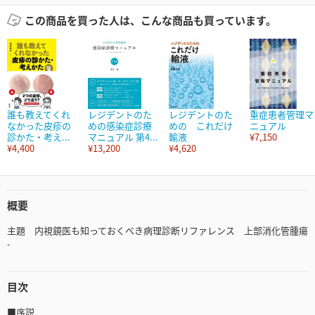
この商品を買った人は、こんな商品も買っています。
誰も教えてくれ
レジデントのた
レジデントのた
重症患者管理マ
なかった皮疹の
めの感染症診療
めの これだけ
ニュアル
診かた・考え...
マニュアル 第4...
輸液
¥7,150
¥4,400
¥13,200
¥4,620
概要
主題 内視鏡医も知っておくべき病理診断リファレンス 上部消化管腫瘍
-
目次
■序説