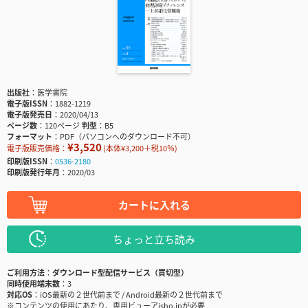
出版社
医学書院
電子版ISSN
1882-1219
電子版発売日
2020/04/13
ページ数
120ページ
判型
B5
フォーマット
PDF（パソコンへのダウンロード不可）
¥3,520
電子版販売価格：
(本体¥3,200＋税10％)
印刷版ISSN
0536-2180
印刷版発行年月
2020/03
カートに入れる
ちょっと立ち読み
ご利用方法
ダウンロード型配信サービス（買切型）
同時使用端末数
3
対応OS
iOS最新の２世代前まで / Android最新の２世代前まで
※コンテンツの使用にあたり、専用ビューアisho.jpが必要