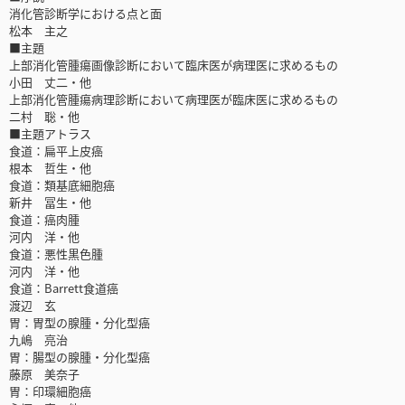
消化管診断学における点と面
松本 主之
■主題
上部消化管腫瘍画像診断において臨床医が病理医に求めるもの
小田 丈二・他
上部消化管腫瘍病理診断において病理医が臨床医に求めるもの
二村 聡・他
■主題アトラス
食道：扁平上皮癌
根本 哲生・他
食道：類基底細胞癌
新井 冨生・他
食道：癌肉腫
河内 洋・他
食道：悪性黒色腫
河内 洋・他
食道：Barrett食道癌
渡辺 玄
胃：胃型の腺腫・分化型癌
九嶋 亮治
胃：腸型の腺腫・分化型癌
藤原 美奈子
胃：印環細胞癌