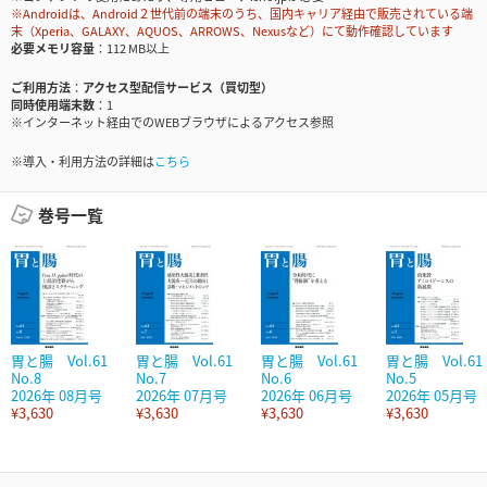
※Androidは、Android２世代前の端末のうち、国内キャリア経由で販売されている端
末（Xperia、GALAXY、AQUOS、ARROWS、Nexusなど）にて動作確認しています
必要メモリ容量
112 MB以上
ご利用方法
アクセス型配信サービス（買切型）
同時使用端末数
1
※インターネット経由でのWEBブラウザによるアクセス参照
※導入・利用方法の詳細は
こちら
巻号一覧
胃と腸 Vol.61
胃と腸 Vol.61
胃と腸 Vol.61
胃と腸 Vol.61
No.8
No.7
No.6
No.5
2026年 08月号
2026年 07月号
2026年 06月号
2026年 05月号
¥3,630
¥3,630
¥3,630
¥3,630