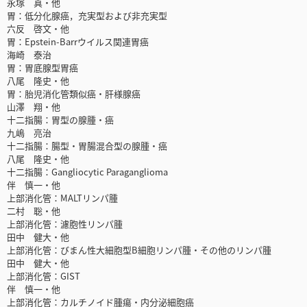
永塚 真・他
胃：低分化腺癌，充実型および非充実型
六反 啓文・他
胃：Epstein-Barrウイルス関連胃癌
海崎 泰治
胃：胃底腺型胃癌
八尾 隆史・他
胃：胎児消化管類似癌・肝様腺癌
山澤 翔・他
十二指腸：胃型の腺腫・癌
九嶋 亮治
十二指腸：腸型・胃腸混合型の腺腫・癌
八尾 隆史・他
十二指腸：Gangliocytic Paraganglioma
伴 慎一・他
上部消化管：MALTリンパ腫
二村 聡・他
上部消化管：濾胞性リンパ腫
田中 健大・他
上部消化管：びまん性大細胞型B細胞リンパ腫・その他のリンパ腫
田中 健大・他
上部消化管：GIST
伴 慎一・他
上部消化管：カルチノイド腫瘍・内分泌細胞癌