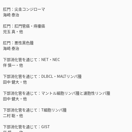
肛門：尖圭コンジローマ
海崎 泰治
肛門：肛門管癌・痔瘻癌
児玉 真・他
肛門：悪性黒色腫
海崎 泰治
下部消化管を通じて：NET・NEC
伴 慎一・他
下部消化管を通じて：DLBCL・MALTリンパ腫
田中 健大・他
下部消化管を通じて：マントル細胞リンパ腫と濾胞性リンパ腫
田中 健大・他
下部消化管を通じて：T細胞リンパ腫
二村 聡・他
下部消化管を通じて：GIST