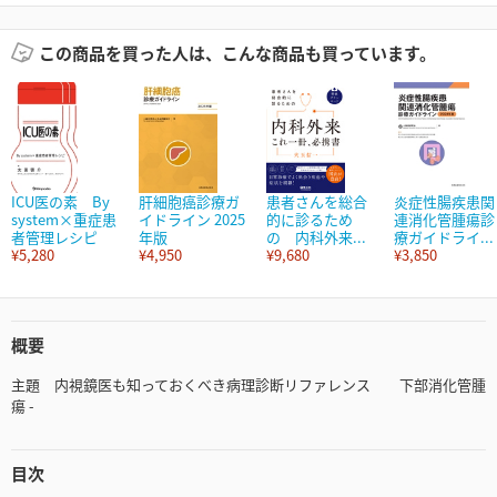
この商品を買った人は、こんな商品も買っています。
ICU医の素 By
肝細胞癌診療ガ
患者さんを総合
炎症性腸疾患関
system×重症患
イドライン 2025
的に診るため
連消化管腫瘍診
者管理レシピ
年版
の 内科外来...
療ガイドライ...
¥5,280
¥4,950
¥9,680
¥3,850
概要
主題 内視鏡医も知っておくべき病理診断リファレンス 下部消化管腫
瘍 -
目次