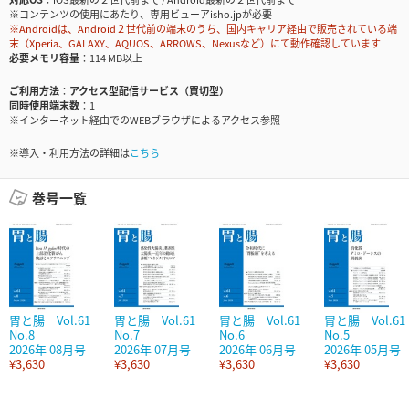
※コンテンツの使用にあたり、専用ビューアisho.jpが必要
※Androidは、Android２世代前の端末のうち、国内キャリア経由で販売されている端
末（Xperia、GALAXY、AQUOS、ARROWS、Nexusなど）にて動作確認しています
必要メモリ容量
114 MB以上
ご利用方法
アクセス型配信サービス（買切型）
同時使用端末数
1
※インターネット経由でのWEBブラウザによるアクセス参照
※導入・利用方法の詳細は
こちら
巻号一覧
胃と腸 Vol.61
胃と腸 Vol.61
胃と腸 Vol.61
胃と腸 Vol.61
No.8
No.7
No.6
No.5
2026年 08月号
2026年 07月号
2026年 06月号
2026年 05月号
¥3,630
¥3,630
¥3,630
¥3,630