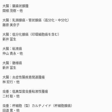
大腸：鋸歯状腺腫
関根 茂樹・他
大腸：乳頭腺癌・管状腺癌（高分化・中分化）
藤原 美奈子
大腸：低分化腺癌（印環細胞癌を含む）
新井 冨生
大腸：粘液癌
仲山 貴永・他
大腸：髄様癌
新井 冨生
大腸：炎症性腸疾患関連腫瘍
林 宏行・他
虫垂：低異型度虫垂粘液性腫瘍
二村 聡・他
虫垂：杯細胞（型）カルチノイド（杯細胞腺癌）
田邉 寛・他