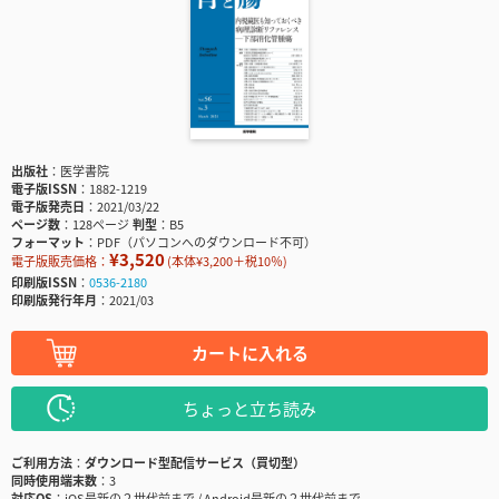
出版社
医学書院
電子版ISSN
1882-1219
電子版発売日
2021/03/22
ページ数
128ページ
判型
B5
フォーマット
PDF（パソコンへのダウンロード不可）
¥3,520
電子版販売価格：
(本体¥3,200＋税10％)
印刷版ISSN
0536-2180
印刷版発行年月
2021/03
カートに入れる
ちょっと立ち読み
ご利用方法
ダウンロード型配信サービス（買切型）
同時使用端末数
3
対応OS
iOS最新の２世代前まで / Android最新の２世代前まで