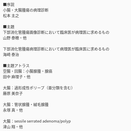
■序説
小腸・大腸腫瘍の病理診断
松本 主之
■主題
下部消化管腫瘍画像診断において臨床医が病理医に求めるもの
山野 泰穂・他
下部消化管腫瘍病理診断において病理医が臨床医に求めるもの
海崎 泰治
■主題アトラス
空腸・回腸：小腸腺腫・腺癌
田中 麻理子・他
大腸：過形成性ポリープ（亜分類を含む）
藤原 美奈子
大腸：管状腺腫・絨毛腺腫
永塚 真・他
大腸：sessile serrated adenoma/polyp
津山 翔・他