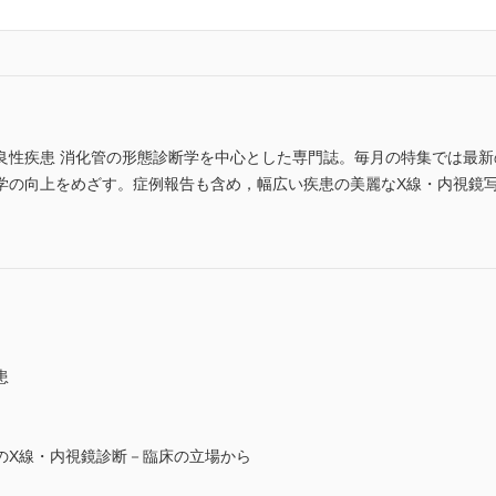
良性疾患 消化管の形態診断学を中心とした専門誌。毎月の特集では最
学の向上をめざす。症例報告も含め，幅広い疾患の美麗なX線・内視鏡
患
のX線・内視鏡診断－臨床の立場から