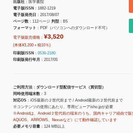
出版社
医学書院
電子版ISSN
1882-1219
電子版発売日
2017/08/07
ページ数
112ページ
判型
B5
フォーマット
PDF（パソコンへのダウンロード不可）
¥3,520
電子版販売価格：
(本体¥3,200＋税10％)
印刷版ISSN
0536-2180
印刷版発行年月
2017/05
ご利用方法
ダウンロード型配信サービス（買切型）
同時使用端末数
3
対応OS
iOS最新の２世代前まで / Android最新の２世代前まで
※コンテンツの使用にあたり、専用ビューアisho.jpが必要
※Androidは、Android２世代前の端末のうち、国内キャリア経由で販
AQUOS、ARROWS、Nexusなど）にて動作確認しています
必要メモリ容量
124 MB以上