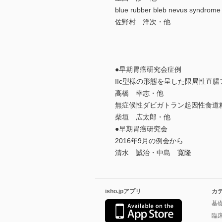
blue rubber bleb nevus syndrome
佐野村 洋次・他
●早期胃癌研究会症例
IIc型様の形態を呈した限局性直
高橋 幸志・他
無症候性ダビガトラン起因性食道
柴垣 広太郎・他
●早期胃癌研究会
2016年9月の例会から
清水 誠治・中島 寛隆
isho.jpアプリ
カ
基
臨