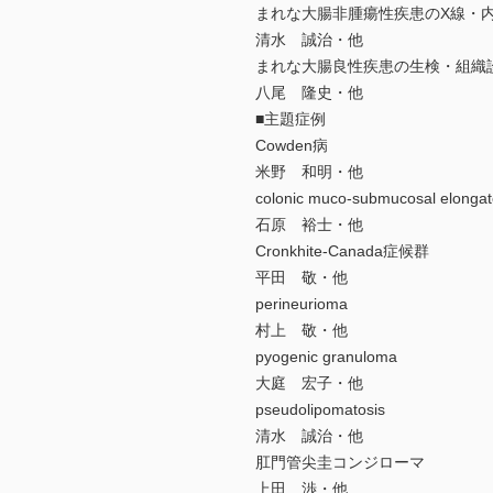
まれな大腸非腫瘍性疾患のX線・
清水 誠治・他
まれな大腸良性疾患の生検・組織
八尾 隆史・他
■主題症例
Cowden病
米野 和明・他
colonic muco-submucosal elongat
石原 裕士・他
Cronkhite-Canada症候群
平田 敬・他
perineurioma
村上 敬・他
pyogenic granuloma
大庭 宏子・他
pseudolipomatosis
清水 誠治・他
肛門管尖圭コンジローマ
上田 渉・他