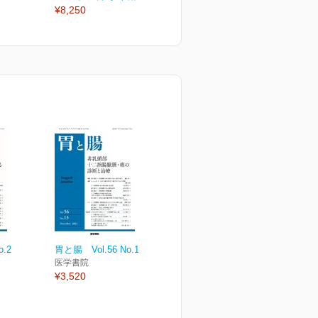
¥8,250
¥3,630
¥
o.2
胃と腸 Vol.56 No.13
医学書院
¥3,520