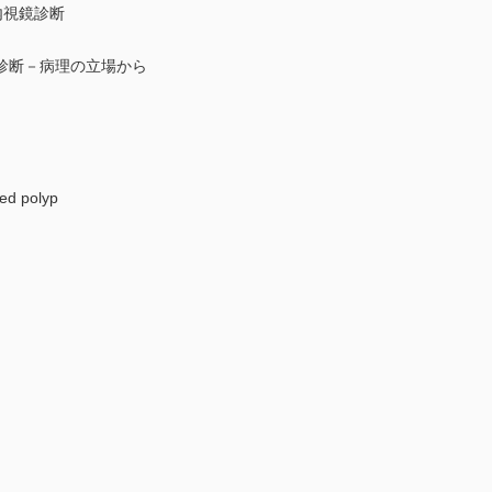
内視鏡診断
診断－病理の立場から
ed polyp