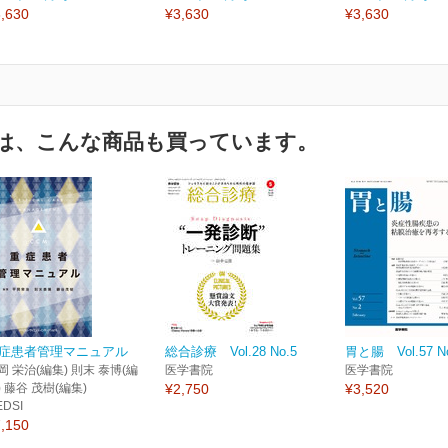
,630
¥3,630
¥3,630
は、こんな商品も買っています。
症患者管理マニュアル
総合診療 Vol.28 No.5
胃と腸 Vol.57 N
岡 栄治(編集) 則末 泰博(編
医学書院
医学書院
) 藤谷 茂樹(編集)
¥2,750
¥3,520
EDSI
,150