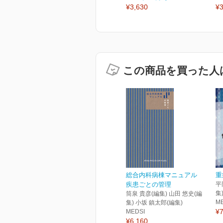
¥3,630
¥3
この商品を買った人
総合内科病棟マニュアル
重
疾患ごとの管理
平
集
筒泉 貴彦(編集) 山田 悠史(編
M
集) 小坂 鎮太郎(編集)
¥7
MEDSI
¥6,160