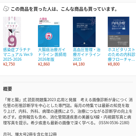
この商品を買った人は、こんな商品も買っています。
感染症プラチナ
大腸癌治療ガイ
高血圧管理・治
ホスピタリスト
マニュアル Ver.9
ドライン 医師用
療ガイドライン
のための内科診
2025-2026
2026年版
2025
療フローチャ...
¥2,750
¥2,860
¥4,180
¥8,800
概要
「胃と腸」式 読影問題集2023 応用と発展 考える画像診断が身につく 消
化管の形態診断学を中心とした専門誌。毎月の特集では最新の知見を取
り上げ、内科、外科、病理の連携により、治療につながる診断学の向上を
めざす。症例報告も含め、消化管関連疾患の美麗なX線・内視鏡写真と病
理写真を提示。希少疾患も最新の画像で深く学べる。 (ISSN 0536-2180)
月刊、増大号2冊を含む年12冊