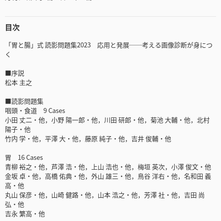
目次
「胃と腸」式 読影問題集2023 応用と発展──考える画像診断が身につ
く
■序説
松本 主之
■読影問題集
咽頭・食道 9 Cases
小田 丈二・他，小野 陽一郎・他，川田 研郎・他，菊池 大輔・他，北村
陽子・他
竹内 学・他，平澤 大・他，藤原 純子・他，吉井 俊輔・他
胃 16 Cases
青柳 裕之・他，芦澤 浩・他，上山 浩也・他，梅垣 英次，小澤 俊文・他
金坂 卓・他，高橋 佑典・他，外山 雄三・他，鳥谷 洋右・他，名和田 義
高・他
丸山 保彦・他，山崎 健路・他，山本 浩之・他，芳澤 社・他，吉田 尚
弘・他
吉永 繁高・他