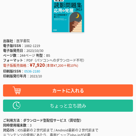
出版社
医学書院
電子版ISSN
1882-1219
電子版発売日
2023/10/30
ページ数
244ページ
判型
B5
フォーマット
PDF（パソコンへのダウンロード不可）
¥7,920
電子版販売価格：
(本体¥7,200＋税10％)
印刷版ISSN
0536-2180
印刷版発行年月
2023/10
カートに入れる
ちょっと立ち読み
ご利用方法
ダウンロード型配信サービス（買切型）
同時使用端末数
3
対応OS
iOS最新の２世代前まで / Android最新の２世代前まで
※コンテンツの使用にあたり、専用ビューアisho.jpが必要