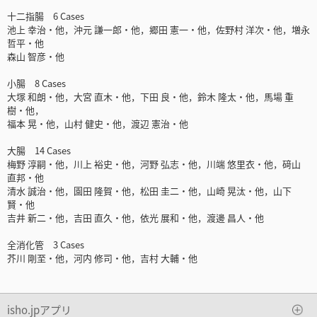
十二指腸 6 Cases
池上 幸治・他，沖元 謙一郎・他，郷田 憲一・他，佐野村 洋次・他，増永
哲平・他
森山 智彦・他
小腸 8 Cases
大塚 和朗・他，大宮 直木・他，下田 良・他，鈴木 隆太・他，馬場 重
樹・他，
福本 晃・他，山村 健史・他，渡辺 憲治・他
大腸 14 Cases
梅野 淳嗣・他，川上 裕史・他，河野 弘志・他，川端 悠里衣・他，𥔎山
直邦・他
清水 誠治・他，園田 隆賀・他，松田 圭二・他，山崎 晃汰・他，山下
賢・他
吉井 新二・他，吉田 直久・他，依光 展和・他，渡邊 昌人・他
全消化管 3 Cases
芥川 剛至・他，河内 修司・他，吉村 大輔・他
isho.jpアプリ