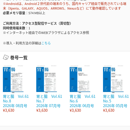
※Androidは、Android２世代前の端末のうち、国内キャリア経由で販売されている端
末（Xperia、GALAXY、AQUOS、ARROWS、Nexusなど）にて動作確認しています
必要メモリ容量
574 MB以上
ご利用方法
アクセス型配信サービス（買切型）
同時使用端末数
1
※インターネット経由でのWEBブラウザによるアクセス参照
※導入・利用方法の詳細は
こちら
巻号一覧
胃と腸 Vol.61
胃と腸 Vol.61
胃と腸 Vol.61
胃と腸 Vol.61
No.8
No.7
No.6
No.5
2026年 08月号
2026年 07月号
2026年 06月号
2026年 05月号
¥3,630
¥3,630
¥3,630
¥3,630