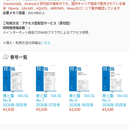
※Androidは、Android２世代前の端末のうち、国内キャリア経由で販売されている端
末（Xperia、GALAXY、AQUOS、ARROWS、Nexusなど）にて動作確認しています
必要メモリ容量
642 MB以上
ご利用方法
アクセス型配信サービス（買切型）
同時使用端末数
1
※インターネット経由でのWEBブラウザによるアクセス参照
※導入・利用方法の詳細は
こちら
巻号一覧
胃と腸 Vol.61
胃と腸 Vol.61
胃と腸 Vol.61
胃と腸 Vol.61
No.8
No.7
No.6
No.5
2026年 08月号
2026年 07月号
2026年 06月号
2026年 05月号
¥3,630
¥3,630
¥3,630
¥3,630