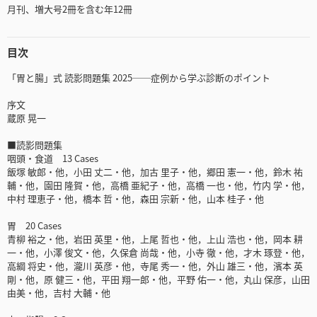
月刊、増大号2冊を含む年12冊
目次
「胃と腸」式 読影問題集 2025──症例から学ぶ診断のポイント
序文
蔵原 晃一
■読影問題集
咽頭・食道 13 Cases
飯塚 敏郎・他，小田 丈二・他，加古 里子・他，郷田 憲一・他，鈴木 祐
輔・他，園田 隆賀・他，高橋 亜紀子・他，高橋 一也・他，竹内 学・他，
中村 理恵子・他，橋本 哲・他，森田 宗新・他，山本 桂子・他
胃 20 Cases
青柳 裕之・他，岩田 英里・他，上尾 哲也・他，上山 浩也・他，岡本 耕
一・他，小澤 俊文・他，久保倉 尚哉・他，小寺 徹・他，才木 琢登・他，
高綱 将史・他，瀧川 英彦・他，寺尾 秀一・他，外山 雄三・他，濱本 英
剛・他，原 健三・他，平田 翔一郎・他，平野 佑一・他，丸山 保彦，山田
由美・他，吉村 大輔・他