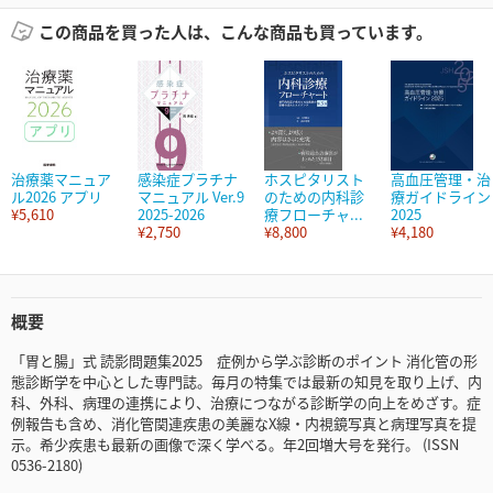
この商品を買った人は、こんな商品も買っています。
治療薬マニュア
感染症プラチナ
ホスピタリスト
高血圧管理・治
ル2026 アプリ
マニュアル Ver.9
のための内科診
療ガイドライン
¥5,610
2025-2026
療フローチャ...
2025
¥2,750
¥8,800
¥4,180
概要
「胃と腸」式 読影問題集2025 症例から学ぶ診断のポイント 消化管の形
態診断学を中心とした専門誌。毎月の特集では最新の知見を取り上げ、内
科、外科、病理の連携により、治療につながる診断学の向上をめざす。症
例報告も含め、消化管関連疾患の美麗なX線・内視鏡写真と病理写真を提
示。希少疾患も最新の画像で深く学べる。年2回増大号を発行。 (ISSN
0536-2180)