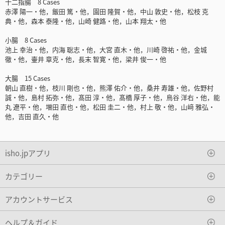
十二指腸 8 Cases
赤澤 陽一・他，飯田 篤・他，園田 隆賀・他，中山 敦史・他，松枝 克
典・他，森本 泰隆・他，山崎 健路・他，山本 翔太・他
小腸 8 Cases
池上 幸治・他，内海 聡志・他，大宮 直木・他，川崎 啓祐・他，金城
徹・他，壷井 章克・他，長末 智寛・他，梁井 俊一・他
大腸 15 Cases
朝山 直樹・他，枝川 剛也・他，熊澤 佑介・他，桑井 寿雄・他，佐野村
誠・他，島村 拓弥・他，髙田 淳・他，髙橋 厚子・他，鳥谷 洋右・他，能
丸 遼平・他，増田 直也・他，松田 圭二・他，村上 敬・他，山﨑 雅弘・
他，吉田 直久・他
isho.jpアプリ
カテゴリー
アカウントサービス
ヘルプ＆ガイド