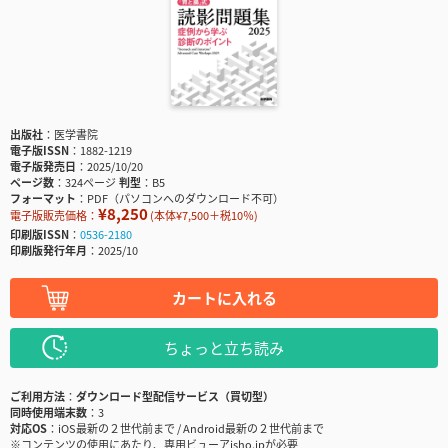
出版社
医学書院
電子版ISSN
1882-1219
電子版発売日
2025/10/20
ページ数
324ページ
判型
B5
フォーマット
PDF（パソコンへのダウンロード不可）
¥8,250
電子版販売価格：
(本体¥7,500＋税10％)
印刷版ISSN
0536-2180
印刷版発行年月
2025/10
カートに入れる
ちょっと立ち読み
ご利用方法
ダウンロード型配信サービス（買切型）
同時使用端末数
3
対応OS
iOS最新の２世代前まで / Android最新の２世代前まで
※コンテンツの使用にあたり、専用ビューアisho.jpが必要