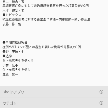
岩上 裕吉・他
早期胃癌症例に対して未治療経過観察を行った超高齢者の1例
大津 健聖・他
■トピックス
抗血栓薬服用者に対する後出血予防法－内視鏡的手縫い縫合法
後藤 修・他
●早期胃癌研究会
症例MALTリンパ腫との鑑別を要した梅毒性胃腸炎の1例
矢野 庄悟・他
●追悼
渕上忠彦先生を偲んで
小林 広幸
渕上忠彦先生を偲ぶ
蔵原 晃一
isho.jpアプリ
カテゴリー