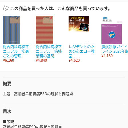
この商品を買った人は、こんな商品も買っています。
総合内科病棟マ
総合内科病棟マ
レジデントのた
膵癌診療ガイド
ニュアル 疾患
ニュアル 病棟
めの心エコー教
ライン 2025年
ごとの管理
業務の基礎
室
¥4,180
¥6,160
¥4,840
¥4,620
概要
主題 高齢者早期胃癌ESDの現状と問題点 -
目次
■序説
高齢者早期胃癌ESDの現状と問題点