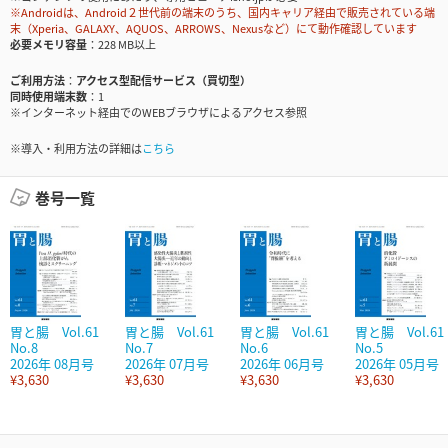
※Androidは、Android２世代前の端末のうち、国内キャリア経由で販売されている端
末（Xperia、GALAXY、AQUOS、ARROWS、Nexusなど）にて動作確認しています
必要メモリ容量
228 MB以上
ご利用方法
アクセス型配信サービス（買切型）
同時使用端末数
1
※インターネット経由でのWEBブラウザによるアクセス参照
※導入・利用方法の詳細は
こちら
巻号一覧
胃と腸 Vol.61
胃と腸 Vol.61
胃と腸 Vol.61
胃と腸 Vol.61
No.8
No.7
No.6
No.5
2026年 08月号
2026年 07月号
2026年 06月号
2026年 05月号
¥3,630
¥3,630
¥3,630
¥3,630