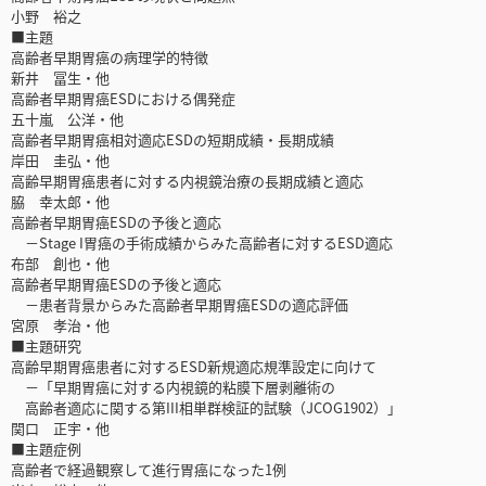
小野 裕之
■主題
高齢者早期胃癌の病理学的特徴
新井 冨生・他
高齢者早期胃癌ESDにおける偶発症
五十嵐 公洋・他
高齢者早期胃癌相対適応ESDの短期成績・長期成績
岸田 圭弘・他
高齢早期胃癌患者に対する内視鏡治療の長期成績と適応
脇 幸太郎・他
高齢者早期胃癌ESDの予後と適応
－Stage I胃癌の手術成績からみた高齢者に対するESD適応
布部 創也・他
高齢者早期胃癌ESDの予後と適応
－患者背景からみた高齢者早期胃癌ESDの適応評価
宮原 孝治・他
■主題研究
高齢早期胃癌患者に対するESD新規適応規準設定に向けて
－「早期胃癌に対する内視鏡的粘膜下層剥離術の
高齢者適応に関する第III相単群検証的試験（JCOG1902）」
関口 正宇・他
■主題症例
高齢者で経過観察して進行胃癌になった1例