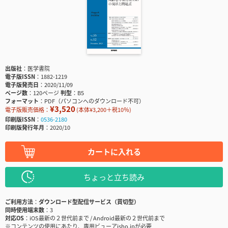
出版社
医学書院
電子版ISSN
1882-1219
電子版発売日
2020/11/09
ページ数
120ページ
判型
B5
フォーマット
PDF（パソコンへのダウンロード不可）
¥3,520
電子版販売価格：
(本体¥3,200＋税10％)
印刷版ISSN
0536-2180
印刷版発行年月
2020/10
カートに入れる
ちょっと立ち読み
ご利用方法
ダウンロード型配信サービス（買切型）
同時使用端末数
3
対応OS
iOS最新の２世代前まで / Android最新の２世代前まで
※コンテンツの使用にあたり、専用ビューアisho.jpが必要