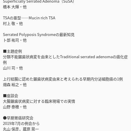
Superficially Serrated Adenoma（SuSA）
橋本 大輝・他
TSAの亜型――Mucin rich TSA
村上 敬・他
Serrated Polyposis Syndromeの最新知見
卜部 祐司・他
■主題症例
分類不能鋸歯状病変を由来としたTraditional serrated adenomaの癌化症
例
山川 司・他
上行結腸に認めた鋸歯状病変由来と考えられる早期内分泌細胞癌の1例
畑森 裕之・他
■座談会
大腸鋸歯状病変に対する臨床現場での実情
山野 泰穂・他
●早期胃癌研究会
2019年7月の例会から
丸山 保彦，蔵原 晃一