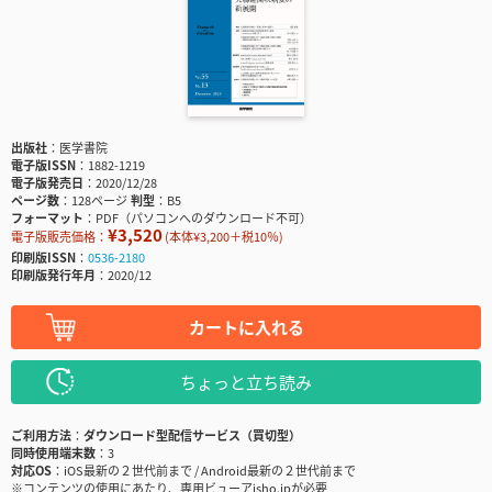
出版社
医学書院
電子版ISSN
1882-1219
電子版発売日
2020/12/28
ページ数
128ページ
判型
B5
フォーマット
PDF（パソコンへのダウンロード不可）
¥3,520
電子版販売価格：
(本体¥3,200＋税10％)
印刷版ISSN
0536-2180
印刷版発行年月
2020/12
カートに入れる
ちょっと立ち読み
ご利用方法
ダウンロード型配信サービス（買切型）
同時使用端末数
3
対応OS
iOS最新の２世代前まで / Android最新の２世代前まで
※コンテンツの使用にあたり、専用ビューアisho.jpが必要