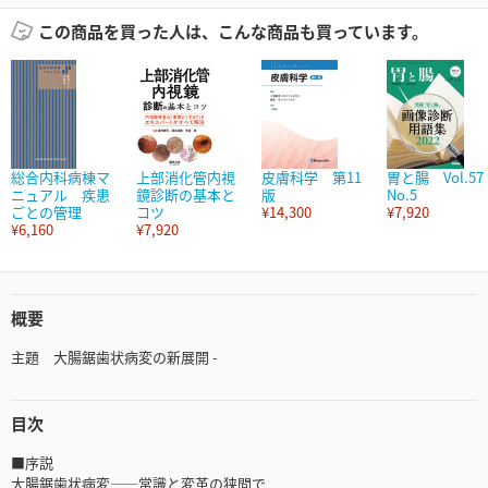
この商品を買った人は、こんな商品も買っています。
総合内科病棟マ
上部消化管内視
皮膚科学 第11
胃と腸 Vol.57
ニュアル 疾患
鏡診断の基本と
版
No.5
ごとの管理
コツ
¥14,300
¥7,920
¥6,160
¥7,920
概要
主題 大腸鋸歯状病変の新展開 -
目次
■序説
大腸鋸歯状病変――常識と変革の狭間で