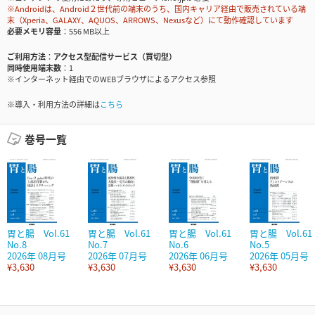
※Androidは、Android２世代前の端末のうち、国内キャリア経由で販売されている端
末（Xperia、GALAXY、AQUOS、ARROWS、Nexusなど）にて動作確認しています
必要メモリ容量
556 MB以上
ご利用方法
アクセス型配信サービス（買切型）
同時使用端末数
1
※インターネット経由でのWEBブラウザによるアクセス参照
※導入・利用方法の詳細は
こちら
巻号一覧
胃と腸 Vol.61
胃と腸 Vol.61
胃と腸 Vol.61
胃と腸 Vol.61
No.8
No.7
No.6
No.5
2026年 08月号
2026年 07月号
2026年 06月号
2026年 05月号
¥3,630
¥3,630
¥3,630
¥3,630