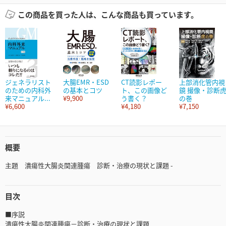
この商品を買った人は、こんな商品も買っています。
ジェネラリスト
大腸EMR・ESD
CT読影レポー
上部消化管内視
のための内科外
の基本とコツ
ト、この画像ど
鏡 撮像・診断
来マニュアル...
¥9,900
う書く？
の巻
¥6,600
¥4,180
¥7,150
概要
主題 潰瘍性大腸炎関連腫瘍 診断・治療の現状と課題 -
目次
■序説
潰瘍性大腸炎関連腫瘍－診断・治療の現状と課題