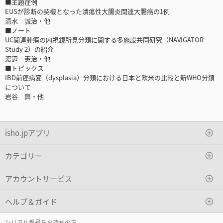
■主題症例
EUSが診断の契機となった潰瘍性大腸炎関連大腸癌の1例
清水 誠治・他
■ノート
UC関連腫瘍の内視鏡所見分類に関する多施設共同研究（NAVIGATOR
Study 2）の紹介
渡辺 憲治・他
■トピックス
IBD前癌病変（dysplasia）分類における日本と欧米の比較と新WHO分類
について
岩谷 舞・他
isho.jpアプリ
カテゴリー
アカウントサービス
ヘルプ＆ガイド
シリアル番号をお持ちの方