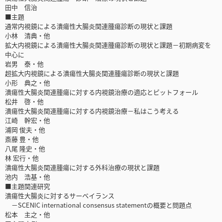
田中 信治
■主題
通常内視鏡による潰瘍性大腸炎関連腫瘍診断の現状と課題
小林 清典・他
拡大内視鏡による潰瘍性大腸炎関連腫瘍診断の現状と課題－初期病変を
中心に
岩男 泰・他
超拡大内視鏡による潰瘍性大腸炎関連腫瘍診断の現状と課題
小形 典之・他
潰瘍性大腸炎関連腫瘍に対する内視鏡治療の適応とピットフォール
松井 啓・他
潰瘍性大腸炎関連腫瘍に対する内視鏡治療－私はこう考える
江崎 幹宏・他
浦岡 俊夫・他
斎藤 豊・他
八尾 隆史・他
林 宏行・他
潰瘍性大腸炎関連腫瘍に対する外科治療の現状と課題
池内 浩基・他
■主題関連研究
潰瘍性大腸炎に対するサーベイランス
－SCENIC international consensus statementの概要と問題点
松本 主之・他