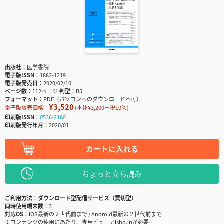
出版社
医学書院
電子版ISSN
1882-1219
電子版発売日
2020/02/10
ページ数
112ページ
判型
B5
フォーマット
PDF（パソコンへのダウンロード不可）
¥3,520
電子版販売価格：
(本体¥3,200＋税10％)
印刷版ISSN
0536-2180
印刷版発行年月
2020/01
カートに入れる
ちょっと立ち読み
ご利用方法
ダウンロード型配信サービス（買切型）
同時使用端末数
3
対応OS
iOS最新の２世代前まで / Android最新の２世代前まで
※コンテンツの使用にあたり、専用ビューアisho.jpが必要