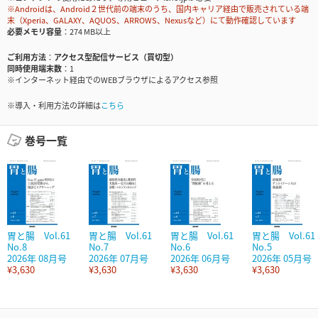
※Androidは、Android２世代前の端末のうち、国内キャリア経由で販売されている端
末（Xperia、GALAXY、AQUOS、ARROWS、Nexusなど）にて動作確認しています
必要メモリ容量
274 MB以上
ご利用方法
アクセス型配信サービス（買切型）
同時使用端末数
1
※インターネット経由でのWEBブラウザによるアクセス参照
※導入・利用方法の詳細は
こちら
巻号一覧
胃と腸 Vol.61
胃と腸 Vol.61
胃と腸 Vol.61
胃と腸 Vol.61
No.8
No.7
No.6
No.5
2026年 08月号
2026年 07月号
2026年 06月号
2026年 05月号
¥3,630
¥3,630
¥3,630
¥3,630