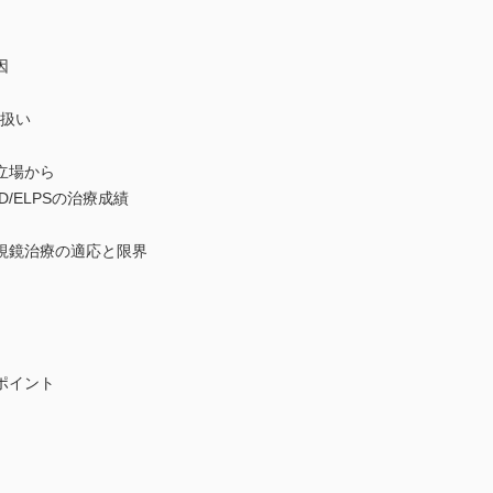
因
取扱い
立場から
/ELPSの治療成績
視鏡治療の適応と限界
ポイント