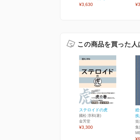
¥3,630
¥3
この商品を買った人
ステロイドの虎
総
國松 淳和(著)
疾
金芳堂
筒
¥3,300
集
M
¥6