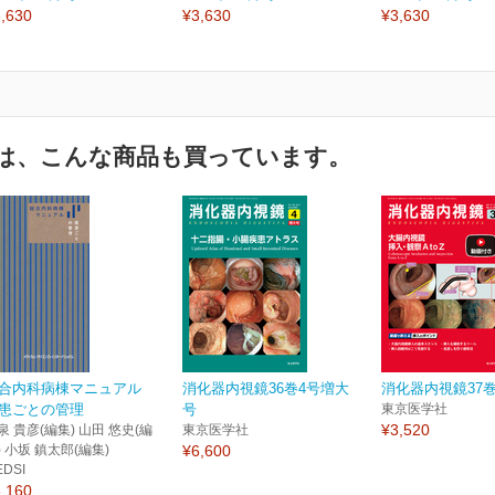
,630
¥3,630
¥3,630
は、こんな商品も買っています。
合内科病棟マニュアル
消化器内視鏡36巻4号増大
消化器内視鏡37巻
患ごとの管理
号
東京医学社
¥3,520
泉 貴彦(編集) 山田 悠史(編
東京医学社
) 小坂 鎮太郎(編集)
¥6,600
EDSI
,160