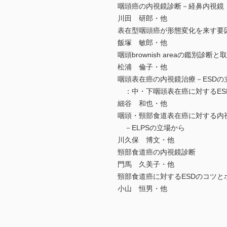
咽頭癌の内視鏡診断－経鼻内視鏡
川田 研郎・他
表在型咽頭癌が形態変化を来す要
飯塚 敏郎・他
咽頭brownish areaの鑑別診断と
松浦 倫子・他
咽頭表在癌の内視鏡治療－ESDの
：中・下咽頭表在癌に対するESD
細谷 和也・他
咽頭・頸部食道表在癌に対する内
－ELPSの立場から
川久保 博文・他
頸部食道癌の内視鏡診断
門馬 久美子・他
頸部食道癌に対するESDのコツと
小山 恒男・他