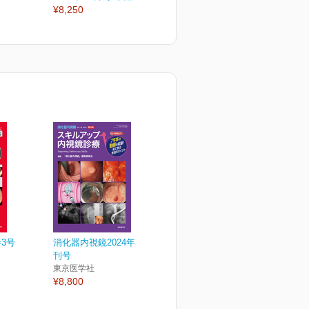
¥8,250
¥3,630
¥
3号
消化器内視鏡2024年36巻増
刊号
東京医学社
¥8,800