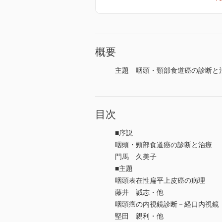
概要
主題 咽頭・頸部食道癌の診断と治
目次
■序説
咽頭・頸部食道癌の診断と治療
門馬 久美子
■主題
咽頭表在性扁平上皮癌の病理
藤井 誠志・他
咽頭癌の内視鏡診断－経口内視鏡
堅田 親利・他