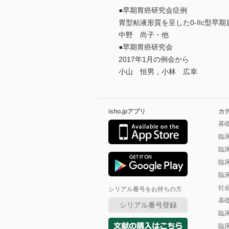
●早期胃癌研究会症例
胃型粘液形質を呈した0-IIc型早期
中野 尚子・他
●早期胃癌研究会
2017年1月の例会から
小山 恒男，小林 広幸
isho.jpアプリ
カ
基
臨
臨
臨
臨
社
シリアル番号をお持ちの方
基
シリアル番号登録
臨
臨