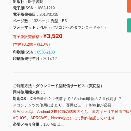
出版社
医学書院
電子版ISSN
1882-1219
電子版発売日
2018/01/15
ページ数
132ページ
判型
B5
フォーマット
PDF（パソコンへのダウンロード不可）
¥3,520
電子版販売価格：
(本体¥3,200＋税10％)
印刷版ISSN
0536-2180
印刷版発行年月
2017/12
ご利用方法
ダウンロード型配信サービス（買切型）
同時使用端末数
3
対応OS
iOS最新の２世代前まで / Android最新の２世代前まで
※コンテンツの使用にあたり、専用ビューアisho.jpが必要
※Androidは、Android２世代前の端末のうち、国内キャリア経由で販
AQUOS、ARROWS、Nexusなど）にて動作確認しています
必要メモリ容量
130 MB以上