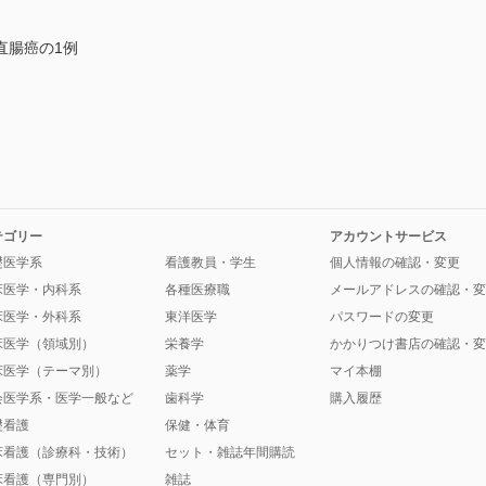
直腸癌の1例
テゴリー
アカウントサービス
礎医学系
看護教員・学生
個人情報の確認・変更
床医学・内科系
各種医療職
メールアドレスの確認・変
床医学・外科系
東洋医学
パスワードの変更
床医学（領域別）
栄養学
かかりつけ書店の確認・変
床医学（テーマ別）
薬学
マイ本棚
会医学系・医学一般など
歯科学
購入履歴
礎看護
保健・体育
床看護（診療科・技術）
セット・雑誌年間購読
床看護（専門別）
雑誌