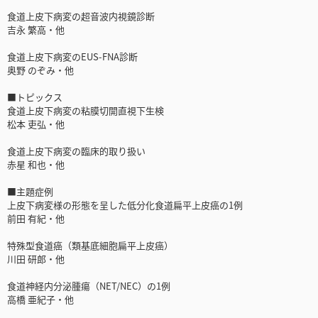
食道上皮下病変の超音波内視鏡診断
吉永 繁高・他
食道上皮下病変のEUS-FNA診断
奥野 のぞみ・他
■トピックス
食道上皮下病変の粘膜切開直視下生検
松本 吏弘・他
食道上皮下病変の臨床的取り扱い
赤星 和也・他
■主題症例
上皮下病変様の形態を呈した低分化食道扁平上皮癌の1例
前田 有紀・他
特殊型食道癌（類基底細胞扁平上皮癌）
川田 研郎・他
食道神経内分泌腫瘍（NET/NEC）の1例
高橋 亜紀子・他