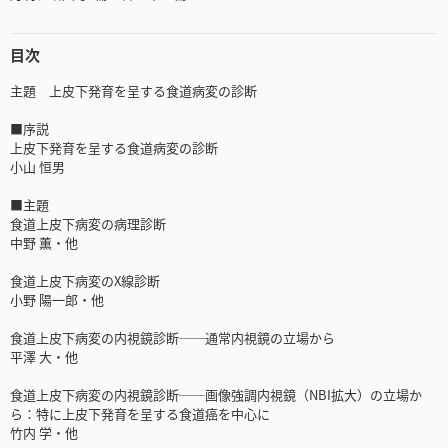
目次
主題 上皮下発育を呈する食道病変の診断
■序説
上皮下発育を呈する食道病変の診断
小山 恒男
■主題
食道上皮下病変の病理診断
中野 薫・他
食道上皮下病変のX線診断
小野 陽一郎・他
食道上皮下病変の内視鏡診断──通常内視鏡の立場から
平澤 大・他
食道上皮下病変の内視鏡診断──画像強調内視鏡（NBI拡大）の立場か
ら：特に上皮下発育を呈する食道癌を中心に
竹内 学・他