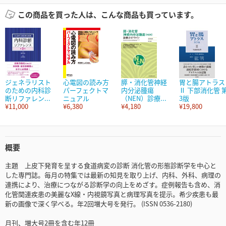
この商品を買った人は、こんな商品も買っています。
ジェネラリスト
心電図の読み方
膵・消化管神経
胃と腸アトラス
のための内科診
パーフェクトマ
内分泌腫瘍
Ⅱ 下部消化管 
断リファレン...
ニュアル
（NEN）診療...
3版
¥11,000
¥6,380
¥4,180
¥19,800
概要
主題 上皮下発育を呈する食道病変の診断 消化管の形態診断学を中心と
した専門誌。毎月の特集では最新の知見を取り上げ、内科、外科、病理の
連携により、治療につながる診断学の向上をめざす。症例報告も含め、消
化管関連疾患の美麗なX線・内視鏡写真と病理写真を提示。希少疾患も最
新の画像で深く学べる。年2回増大号を発行。 (ISSN 0536-2180)
月刊、増大号2冊を含む年12冊