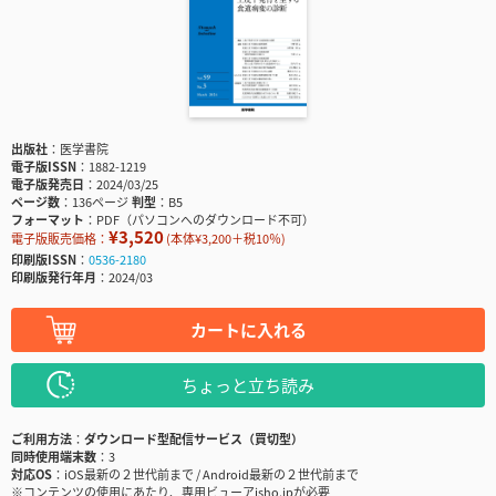
出版社
医学書院
電子版ISSN
1882-1219
電子版発売日
2024/03/25
ページ数
136ページ
判型
B5
フォーマット
PDF（パソコンへのダウンロード不可）
¥3,520
電子版販売価格：
(本体¥3,200＋税10％)
印刷版ISSN
0536-2180
印刷版発行年月
2024/03
カートに入れる
ちょっと立ち読み
ご利用方法
ダウンロード型配信サービス（買切型）
同時使用端末数
3
対応OS
iOS最新の２世代前まで / Android最新の２世代前まで
※コンテンツの使用にあたり、専用ビューアisho.jpが必要