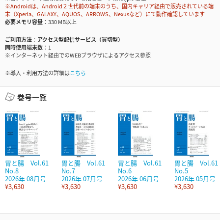
※Androidは、Android２世代前の端末のうち、国内キャリア経由で販売されている端
末（Xperia、GALAXY、AQUOS、ARROWS、Nexusなど）にて動作確認しています
必要メモリ容量
330 MB以上
ご利用方法
アクセス型配信サービス（買切型）
同時使用端末数
1
※インターネット経由でのWEBブラウザによるアクセス参照
※導入・利用方法の詳細は
こちら
巻号一覧
胃と腸 Vol.61
胃と腸 Vol.61
胃と腸 Vol.61
胃と腸 Vol.61
No.8
No.7
No.6
No.5
2026年 08月号
2026年 07月号
2026年 06月号
2026年 05月号
¥3,630
¥3,630
¥3,630
¥3,630