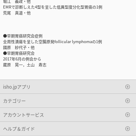
堀江 義政・他
EMRで診断しえた4型を呈した低異型度分化型胃癌の1例
荒尾 真道・他
●早期胃癌研究会症例
全周性潰瘍を呈した空腸原発follicular lymphomaの1例
國原 紗代子・他
●早期胃癌研究会
2017年6月の例会から
蔵原 晃一，土山 寿志
isho.jpアプリ
カテゴリー
アカウントサービス
ヘルプ＆ガイド