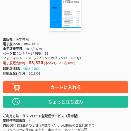
出版社
医学書院
電子版ISSN
1882-1219
電子版発売日
2018/01/29
ページ数
144ページ
判型
B5
フォーマット
PDF（パソコンへのダウンロード不可）
¥3,520
電子版販売価格：
(本体¥3,200＋税10％)
印刷版ISSN
0536-2180
印刷版発行年月
2018/01
カートに入れる
ちょっと立ち読み
ご利用方法
ダウンロード型配信サービス（買切型）
同時使用端末数
3
対応OS
iOS最新の２世代前まで / Android最新の２世代前まで
※コンテンツの使用にあたり、専用ビューアisho.jpが必要