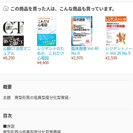
この商品を買った人は、こんな商品も買っています。
心臓CT活用マニ
レジデントのた
臨床画像 Vol.40
レジデントノー
ュアル
めの これだけ
No.9
ト Vol.26 No.9
¥8,250
心電図
¥2,970
¥2,530
¥4,400
概要
主題 胃型形質の低異型度分化型胃癌 -
目次
■序説
胃型形質の低異型度分化型胃腫瘍