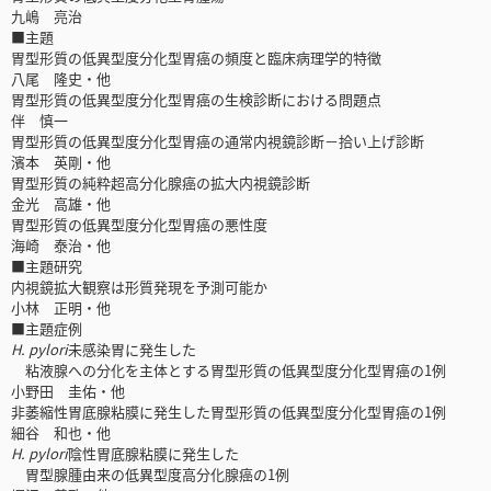
九嶋 亮治
■主題
胃型形質の低異型度分化型胃癌の頻度と臨床病理学的特徴
八尾 隆史・他
胃型形質の低異型度分化型胃癌の生検診断における問題点
伴 慎一
胃型形質の低異型度分化型胃癌の通常内視鏡診断－拾い上げ診断
濱本 英剛・他
胃型形質の純粋超高分化腺癌の拡大内視鏡診断
金光 高雄・他
胃型形質の低異型度分化型胃癌の悪性度
海崎 泰治・他
■主題研究
内視鏡拡大観察は形質発現を予測可能か
小林 正明・他
■主題症例
H. pylori
未感染胃に発生した
粘液腺への分化を主体とする胃型形質の低異型度分化型胃癌の1例
小野田 圭佑・他
非萎縮性胃底腺粘膜に発生した胃型形質の低異型度分化型胃癌の1例
細谷 和也・他
H. pylori
陰性胃底腺粘膜に発生した
胃型腺腫由来の低異型度高分化腺癌の1例