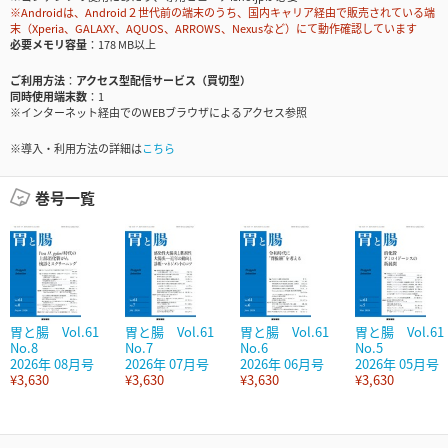
※Androidは、Android２世代前の端末のうち、国内キャリア経由で販売されている端
末（Xperia、GALAXY、AQUOS、ARROWS、Nexusなど）にて動作確認しています
必要メモリ容量
178 MB以上
ご利用方法
アクセス型配信サービス（買切型）
同時使用端末数
1
※インターネット経由でのWEBブラウザによるアクセス参照
※導入・利用方法の詳細は
こちら
巻号一覧
胃と腸 Vol.61
胃と腸 Vol.61
胃と腸 Vol.61
胃と腸 Vol.61
No.8
No.7
No.6
No.5
2026年 08月号
2026年 07月号
2026年 06月号
2026年 05月号
¥3,630
¥3,630
¥3,630
¥3,630