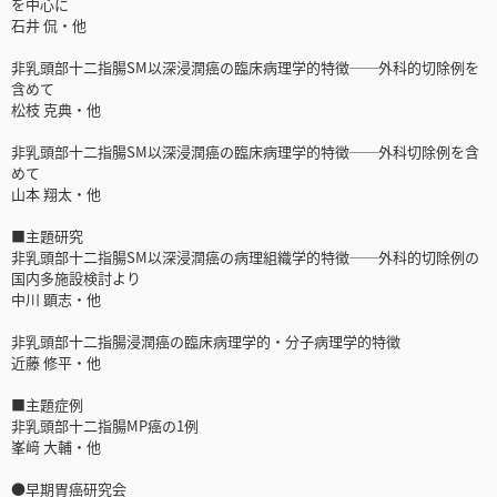
を中心に
石井 侃・他
非乳頭部十二指腸SM以深浸潤癌の臨床病理学的特徴──外科的切除例を
含めて
松枝 克典・他
非乳頭部十二指腸SM以深浸潤癌の臨床病理学的特徴──外科切除例を含
めて
山本 翔太・他
■主題研究
非乳頭部十二指腸SM以深浸潤癌の病理組織学的特徴──外科的切除例の
国内多施設検討より
中川 顕志・他
非乳頭部十二指腸浸潤癌の臨床病理学的・分子病理学的特徴
近藤 修平・他
■主題症例
非乳頭部十二指腸MP癌の1例
峯﨑 大輔・他
●早期胃癌研究会