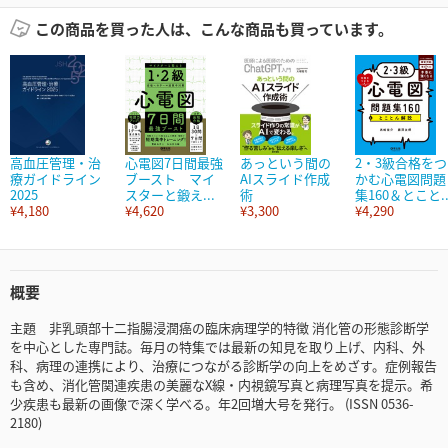
この商品を買った人は、こんな商品も買っています。
高血圧管理・治
心電図7日間最強
あっという間の
2・3級合格をつ
療ガイドライン
ブースト マイ
AIスライド作成
かむ心電図問題
2025
スターと鍛え...
術
集160＆とこと..
¥4,180
¥4,620
¥3,300
¥4,290
概要
主題 非乳頭部十二指腸浸潤癌の臨床病理学的特徴 消化管の形態診断学
を中心とした専門誌。毎月の特集では最新の知見を取り上げ、内科、外
科、病理の連携により、治療につながる診断学の向上をめざす。症例報告
も含め、消化管関連疾患の美麗なX線・内視鏡写真と病理写真を提示。希
少疾患も最新の画像で深く学べる。年2回増大号を発行。 (ISSN 0536-
2180)