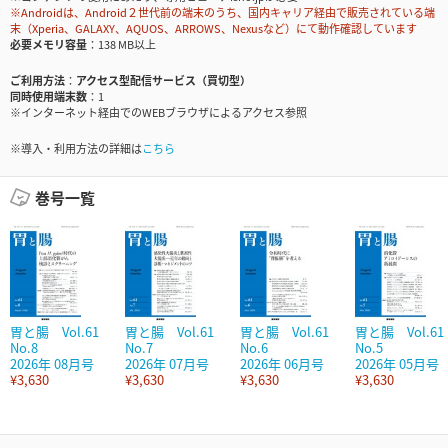
※Androidは、Android２世代前の端末のうち、国内キャリア経由で販売されている端
末（Xperia、GALAXY、AQUOS、ARROWS、Nexusなど）にて動作確認しています
必要メモリ容量
138 MB以上
ご利用方法
アクセス型配信サービス（買切型）
同時使用端末数
1
※インターネット経由でのWEBブラウザによるアクセス参照
※導入・利用方法の詳細は
こちら
巻号一覧
胃と腸 Vol.61
胃と腸 Vol.61
胃と腸 Vol.61
胃と腸 Vol.61
No.8
No.7
No.6
No.5
2026年 08月号
2026年 07月号
2026年 06月号
2026年 05月号
¥3,630
¥3,630
¥3,630
¥3,630