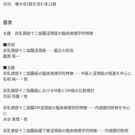
月刊、増大号2冊を含む年12冊
目次
主題 非乳頭部十二指腸浸潤癌の臨床病理学的特徴
■序説
非乳頭部十二指腸浸潤癌──最近の知見
蔵原 晃一
■主題
非乳頭部十二指腸癌の臨床病理学的特徴──M癌と浸潤癌の相違を中心に
名和 純一・他
非乳頭部十二指腸癌におけるM癌とSM癌の比較検討
吉田 将雄・他
非乳頭部十二指腸SM浸潤癌の臨床病理学的特徴──内視鏡切除例を中心
に
水谷 真理・他
非乳頭部十二指腸粘膜下層浸潤癌の臨床病理学的特徴──内視鏡切除例