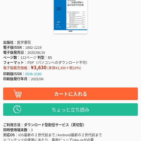
出版社
医学書院
電子版ISSN
1882-1219
電子版発売日
2025/06/16
ページ数
112ページ
判型
B5
フォーマット
PDF（パソコンへのダウンロード不可）
¥3,630
電子版販売価格：
(本体¥3,300＋税10％)
印刷版ISSN
0536-2180
印刷版発行年月
2025/06
カートに入れる
ちょっと立ち読み
ご利用方法
ダウンロード型配信サービス（買切型）
同時使用端末数
3
対応OS
iOS最新の２世代前まで / Android最新の２世代前まで
※コンテンツの使用にあたり、専用ビューアisho.jpが必要