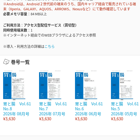
※Androidは、Android２世代前の端末のうち、国内キャリア経由で販売されている端
末（Xperia、GALAXY、AQUOS、ARROWS、Nexusなど）にて動作確認しています
必要メモリ容量
84 MB以上
ご利用方法
アクセス型配信サービス（買切型）
同時使用端末数
1
※インターネット経由でのWEBブラウザによるアクセス参照
※導入・利用方法の詳細は
こちら
巻号一覧
胃と腸 Vol.61
胃と腸 Vol.61
胃と腸 Vol.61
胃と腸 Vol.61
No.8
No.7
No.6
No.5
2026年 08月号
2026年 07月号
2026年 06月号
2026年 05月号
¥3,630
¥3,630
¥3,630
¥3,630