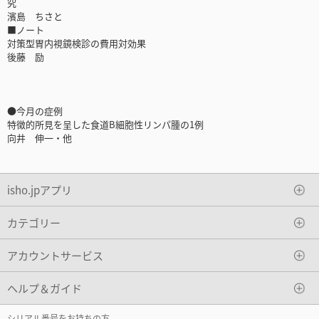
究
濱島 ちさと
■ノート
対策型胃内視鏡検診の費用対効果
後藤 励
●今月の症例
特徴的所見を呈した食道B細胞性リンパ腫の1例
向井 伸一・他
isho.jpアプリ
カテゴリー
アカウントサービス
ヘルプ＆ガイド
シリアル番号をお持ちの方