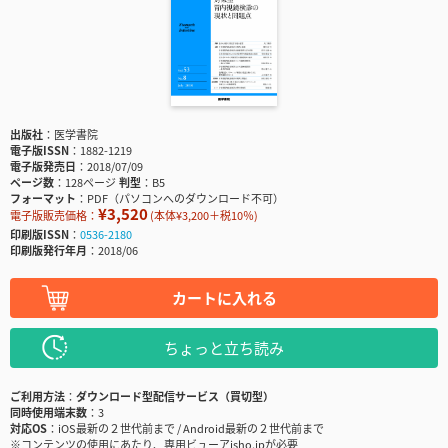
出版社
医学書院
電子版ISSN
1882-1219
電子版発売日
2018/07/09
ページ数
128ページ
判型
B5
フォーマット
PDF（パソコンへのダウンロード不可）
¥3,520
電子版販売価格：
(本体¥3,200＋税10％)
印刷版ISSN
0536-2180
印刷版発行年月
2018/06
カートに入れる
ちょっと立ち読み
ご利用方法
ダウンロード型配信サービス（買切型）
同時使用端末数
3
対応OS
iOS最新の２世代前まで / Android最新の２世代前まで
※コンテンツの使用にあたり、専用ビューアisho.jpが必要