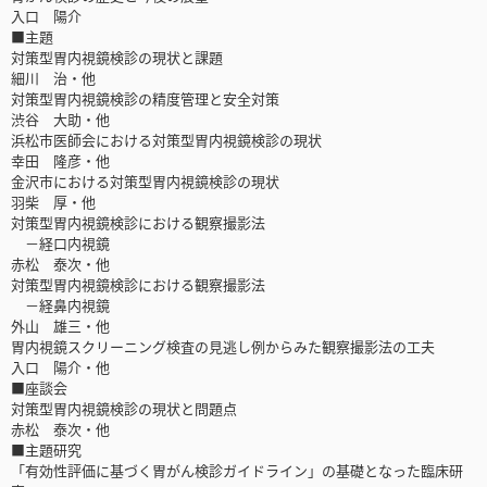
入口 陽介
■主題
対策型胃内視鏡検診の現状と課題
細川 治・他
対策型胃内視鏡検診の精度管理と安全対策
渋谷 大助・他
浜松市医師会における対策型胃内視鏡検診の現状
幸田 隆彦・他
金沢市における対策型胃内視鏡検診の現状
羽柴 厚・他
対策型胃内視鏡検診における観察撮影法
－経口内視鏡
赤松 泰次・他
対策型胃内視鏡検診における観察撮影法
－経鼻内視鏡
外山 雄三・他
胃内視鏡スクリーニング検査の見逃し例からみた観察撮影法の工夫
入口 陽介・他
■座談会
対策型胃内視鏡検診の現状と問題点
赤松 泰次・他
■主題研究
「有効性評価に基づく胃がん検診ガイドライン」の基礎となった臨床研