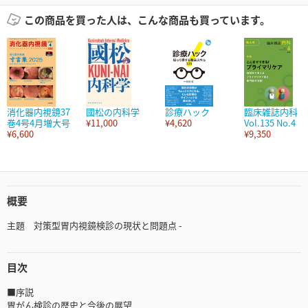
この商品を買った人は、こんな商品も買っています。
消化器内視鏡37
國松の内科学
診療ハック
臨床雑誌内科
巻4号4月増大号
¥11,000
¥4,620
Vol.135 No.4
¥6,600
¥9,350
概要
主題 対策型胃内視鏡検診の現状と問題点 -
目次
■序説
胃がん検診の歴史と今後の展望