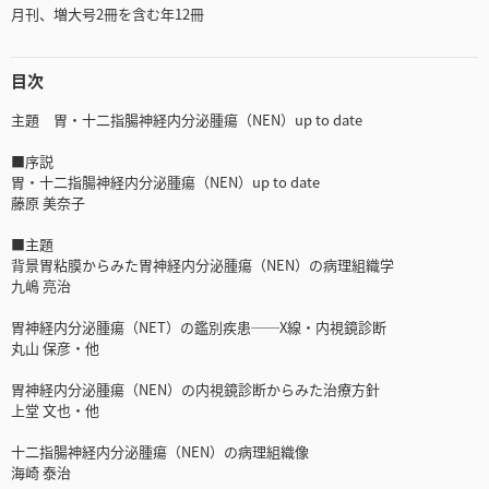
月刊、増大号2冊を含む年12冊
目次
主題 胃・十二指腸神経内分泌腫瘍（NEN）up to date
■序説
胃・十二指腸神経内分泌腫瘍（NEN）up to date
藤原 美奈子
■主題
背景胃粘膜からみた胃神経内分泌腫瘍（NEN）の病理組織学
九嶋 亮治
胃神経内分泌腫瘍（NET）の鑑別疾患──X線・内視鏡診断
丸山 保彦・他
胃神経内分泌腫瘍（NEN）の内視鏡診断からみた治療方針
上堂 文也・他
十二指腸神経内分泌腫瘍（NEN）の病理組織像
海崎 泰治