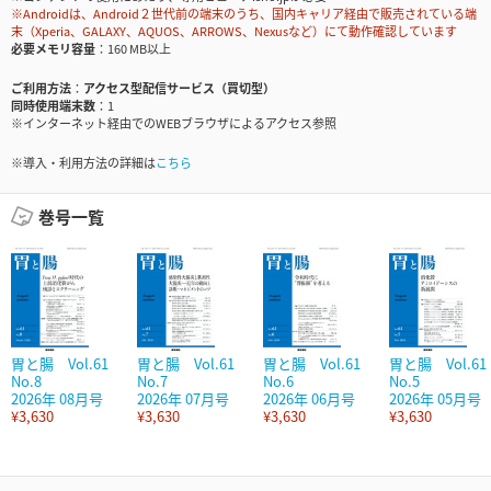
※Androidは、Android２世代前の端末のうち、国内キャリア経由で販売されている端
末（Xperia、GALAXY、AQUOS、ARROWS、Nexusなど）にて動作確認しています
必要メモリ容量
160 MB以上
ご利用方法
アクセス型配信サービス（買切型）
同時使用端末数
1
※インターネット経由でのWEBブラウザによるアクセス参照
※導入・利用方法の詳細は
こちら
巻号一覧
胃と腸 Vol.61
胃と腸 Vol.61
胃と腸 Vol.61
胃と腸 Vol.61
No.8
No.7
No.6
No.5
2026年 08月号
2026年 07月号
2026年 06月号
2026年 05月号
¥3,630
¥3,630
¥3,630
¥3,630