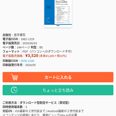
出版社
医学書院
電子版ISSN
1882-1219
電子版発売日
2024/06/03
ページ数
144ページ
判型
B5
フォーマット
PDF（パソコンへのダウンロード不可）
¥3,520
電子版販売価格：
(本体¥3,200＋税10％)
印刷版ISSN
0536-2180
印刷版発行年月
2024/05
カートに入れる
ちょっと立ち読み
ご利用方法
ダウンロード型配信サービス（買切型）
同時使用端末数
3
対応OS
iOS最新の２世代前まで / Android最新の２世代前まで
※コンテンツの使用にあたり、専用ビューアisho.jpが必要