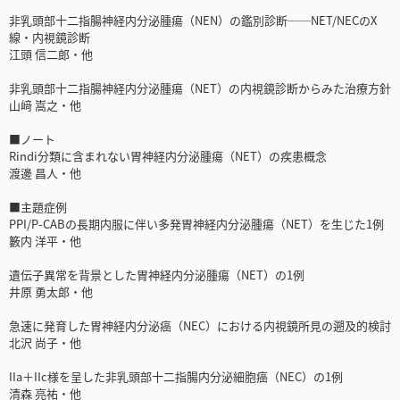
非乳頭部十二指腸神経内分泌腫瘍（NEN）の鑑別診断──NET/NECのX
線・内視鏡診断
江頭 信二郎・他
非乳頭部十二指腸神経内分泌腫瘍（NET）の内視鏡診断からみた治療方針
山﨑 嵩之・他
■ノート
Rindi分類に含まれない胃神経内分泌腫瘍（NET）の疾患概念
渡邊 昌人・他
■主題症例
PPI/P-CABの長期内服に伴い多発胃神経内分泌腫瘍（NET）を生じた1例
籔内 洋平・他
遺伝子異常を背景とした胃神経内分泌腫瘍（NET）の1例
井原 勇太郎・他
急速に発育した胃神経内分泌癌（NEC）における内視鏡所見の遡及的検討
北沢 尚子・他
IIa＋IIc様を呈した非乳頭部十二指腸内分泌細胞癌（NEC）の1例
清森 亮祐・他