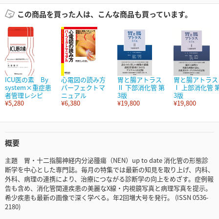
この商品を買った人は、こんな商品も買っています。
ICU医の素 By
心電図の読み方
胃と腸アトラス
胃と腸アトラス
system×重症患
パーフェクトマ
Ⅱ 下部消化管 第
Ⅰ 上部消化管 
者管理レシピ
ニュアル
3版
3版
¥5,280
¥6,380
¥19,800
¥19,800
概要
主題 胃・十二指腸神経内分泌腫瘍（NEN）up to date 消化管の形態診
断学を中心とした専門誌。毎月の特集では最新の知見を取り上げ、内科、
外科、病理の連携により、治療につながる診断学の向上をめざす。症例報
告も含め、消化管関連疾患の美麗なX線・内視鏡写真と病理写真を提示。
希少疾患も最新の画像で深く学べる。年2回増大号を発行。 (ISSN 0536-
2180)