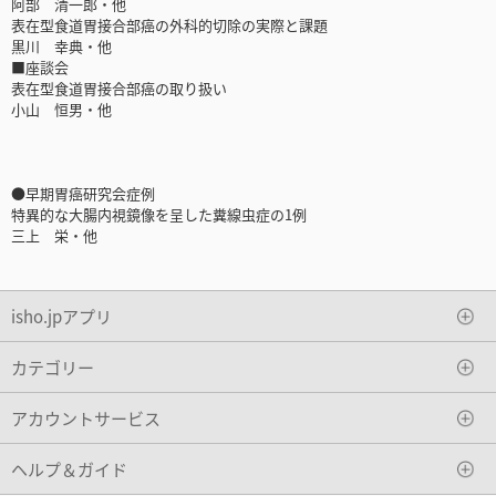
阿部 清一郎・他
表在型食道胃接合部癌の外科的切除の実際と課題
黒川 幸典・他
■座談会
表在型食道胃接合部癌の取り扱い
小山 恒男・他
●早期胃癌研究会症例
特異的な大腸内視鏡像を呈した糞線虫症の1例
三上 栄・他
isho.jpアプリ
カテゴリー
アカウントサービス
ヘルプ＆ガイド