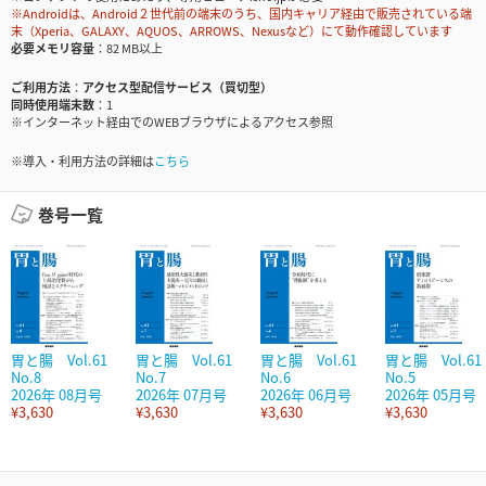
※Androidは、Android２世代前の端末のうち、国内キャリア経由で販売されている端
末（Xperia、GALAXY、AQUOS、ARROWS、Nexusなど）にて動作確認しています
必要メモリ容量
82 MB以上
ご利用方法
アクセス型配信サービス（買切型）
同時使用端末数
1
※インターネット経由でのWEBブラウザによるアクセス参照
※導入・利用方法の詳細は
こちら
巻号一覧
胃と腸 Vol.61
胃と腸 Vol.61
胃と腸 Vol.61
胃と腸 Vol.61
No.8
No.7
No.6
No.5
2026年 08月号
2026年 07月号
2026年 06月号
2026年 05月号
¥3,630
¥3,630
¥3,630
¥3,630