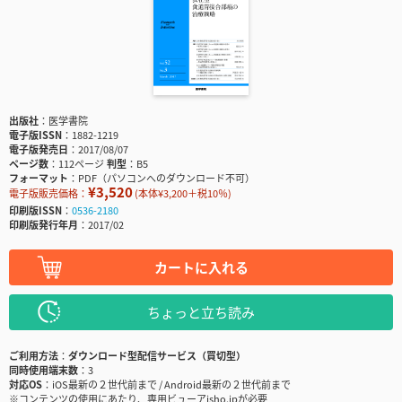
出版社
医学書院
電子版ISSN
1882-1219
電子版発売日
2017/08/07
ページ数
112ページ
判型
B5
フォーマット
PDF（パソコンへのダウンロード不可）
¥3,520
電子版販売価格：
(本体¥3,200＋税10％)
印刷版ISSN
0536-2180
印刷版発行年月
2017/02
カートに入れる
ちょっと立ち読み
ご利用方法
ダウンロード型配信サービス（買切型）
同時使用端末数
3
対応OS
iOS最新の２世代前まで / Android最新の２世代前まで
※コンテンツの使用にあたり、専用ビューアisho.jpが必要