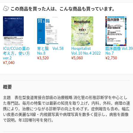
この商品を買った人は、こんな商品も買っています。
ICU/CCUの薬の
胃と腸 Vol.58
Hospitalist
臨床画像 Vol.39
考え方，使い方
No.8
Vol.10 No.4 2022
No.7
ver.2
¥3,520
¥5,060
¥2,750
¥7,040
概要
主題 表在型食道胃接合部癌の治療戦略 消化管の形態診断学を中心とし
た専門誌。毎月の特集では最新の知見を取り上げ，内科，外科，病理の連
携により，治療につながる診断学の向上をめざす。症例報告も含め，幅広
い疾患の美麗なX線・内視鏡写真や病理写真を数多く提示し，病態を画像
で説明。年1回増刊号を発行。