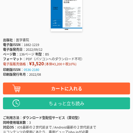
出版社
医学書院
電子版ISSN
1882-1219
電子版発売日
2022/09/12
ページ数
136ページ
判型
B5
フォーマット
PDF（パソコンへのダウンロード不可）
¥3,520
電子版販売価格：
(本体¥3,200＋税10％)
印刷版ISSN
0536-2180
印刷版発行年月
2022/08
カートに入れる
ちょっと立ち読み
ご利用方法
ダウンロード型配信サービス（買切型）
同時使用端末数
3
対応OS
iOS最新の２世代前まで / Android最新の２世代前まで
※コンテンツの使用にあたり、専用ビューアisho.jpが必要