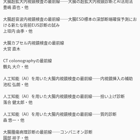
大腸超拡大内視鏡検査の最前線──大腸の超拡大内視鏡診断とAI活用法
豊嶋 直也・他
大腸超音波内視鏡検査の最前線──大腸ESD標本の深部断端確保予測にお
ける新たな術前EUS診断の試み
上垣内 由季・他
大腸カプセル内視鏡検査の最前線
大宮 直木
CT colonographyの最前線
鶴丸 大介・他
人工知能（AI）を用いた大腸内視鏡検査の最前線──内視鏡挿入の補助
池松 弘朗・他
人工知能（AI）を用いた大腸内視鏡検査の最前線──拾い上げ診断
落合 健太郎・他
人工知能（AI）を用いた大腸内視鏡検査の最前線──質的診断
森 悠一・他
大腸腫瘍病理診断の最前線──コンパニオン診断
園部 祥子・他