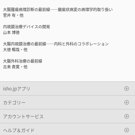
大腸腫瘍病理診断の最前線──鋸歯状病変の病理学的取り扱い
菅井 有・他
内視鏡治療デバイスの開発
山本 博徳
大腸内視鏡治療の最前線──内科と外科のコラボレーション
大徳 暢哉・他
大腸外科治療の最前線
古来 貴寛・他
isho.jpアプリ
カテゴリー
アカウントサービス
ヘルプ＆ガイド