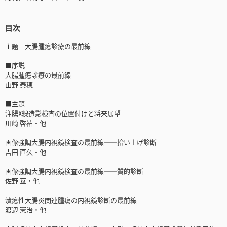
目次
主題 大腸腫瘍診療の最前線
■序説
大腸腫瘍診療の最前線
山野 泰穂
■主題
注腸X線造影検査の位置付けと将来展望
川崎 啓祐・他
画像強調大腸内視鏡検査の最前線──拾い上げ診断
吉田 直久・他
画像強調大腸内視鏡検査の最前線──質的診断
佐野 亙・他
潰瘍性大腸炎関連腫瘍の内視鏡診断の最前線
渡辺 憲治・他