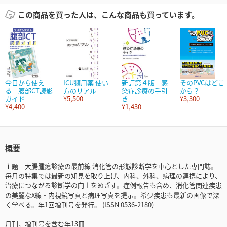
この商品を買った人は、こんな商品も買っています。
今日から使え
ICU頻用薬 使い
新訂第４版 感
そのPVCはどこ
る 腹部CT読影
方のリアル
染症診療の手引
から？
ガイド
¥5,500
き
¥3,300
¥4,400
¥1,430
概要
主題 大腸腫瘍診療の最前線 消化管の形態診断学を中心とした専門誌。
毎月の特集では最新の知見を取り上げ、内科、外科、病理の連携により、
治療につながる診断学の向上をめざす。症例報告も含め、消化管関連疾患
の美麗なX線・内視鏡写真と病理写真を提示。希少疾患も最新の画像で深
く学べる。年1回増刊号を発行。 (ISSN 0536-2180)
月刊，増刊号を含む年13冊