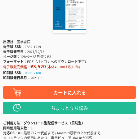
出版社
医学書院
電子版ISSN
1882-1219
電子版発売日
2021/12/13
ページ数
128ページ
判型
B5
フォーマット
PDF（パソコンへのダウンロード不可）
¥3,520
電子版販売価格：
(本体¥3,200＋税10％)
印刷版ISSN
0536-2180
印刷版発行年月
2021/11
カートに入れる
ちょっと立ち読み
ご利用方法
ダウンロード型配信サービス（買切型）
同時使用端末数
3
対応OS
iOS最新の２世代前まで / Android最新の２世代前まで
※コンテンツの使用にあたり、専用ビューアisho.jpが必要