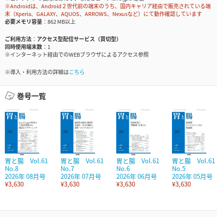
※Androidは、Android２世代前の端末のうち、国内キャリア経由で販売されている端
末（Xperia、GALAXY、AQUOS、ARROWS、Nexusなど）にて動作確認しています
必要メモリ容量
862 MB以上
ご利用方法
アクセス型配信サービス（買切型）
同時使用端末数
1
※インターネット経由でのWEBブラウザによるアクセス参照
※導入・利用方法の詳細は
こちら
巻号一覧
胃と腸 Vol.61
胃と腸 Vol.61
胃と腸 Vol.61
胃と腸 Vol.61
No.8
No.7
No.6
No.5
2026年 08月号
2026年 07月号
2026年 06月号
2026年 05月号
¥3,630
¥3,630
¥3,630
¥3,630