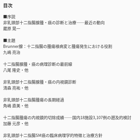
目次
■序説
非乳頭部十二指腸腺腫・癌の診断と治療――最近の動向
蔵原 晃一
■主題
Brunner腺：十二指腸の腫瘍様病変と腫瘍発生における役割
九嶋 亮治
十二指腸腺腫・癌の病理診断の最前線
八尾 隆史・他
非乳頭部十二指腸腺腫・癌の内視鏡診断
清森 亮祐・他
非乳頭部十二指腸腫瘍の長期経過
角嶋 直美・他
十二指腸腫瘍の内視鏡的切除成績――国内18施設3,107例の遡及的検討
加藤 元彦・他
非乳頭部十二指腸SM癌の臨床病理学的特徴と治療方針