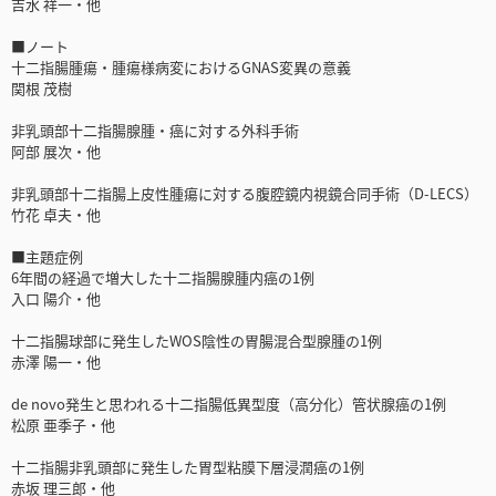
吉水 祥一・他
■ノート
十二指腸腫瘍・腫瘍様病変におけるGNAS変異の意義
関根 茂樹
非乳頭部十二指腸腺腫・癌に対する外科手術
阿部 展次・他
非乳頭部十二指腸上皮性腫瘍に対する腹腔鏡内視鏡合同手術（D-LECS）
竹花 卓夫・他
■主題症例
6年間の経過で増大した十二指腸腺腫内癌の1例
入口 陽介・他
十二指腸球部に発生したWOS陰性の胃腸混合型腺腫の1例
赤澤 陽一・他
de novo発生と思われる十二指腸低異型度（高分化）管状腺癌の1例
松原 亜季子・他
十二指腸非乳頭部に発生した胃型粘膜下層浸潤癌の1例
赤坂 理三郎・他