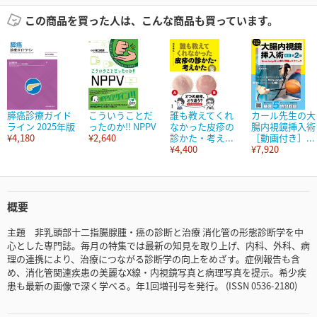
この商品を買った人は、こんな商品も買っています。
膵癌診療ガイド
こういうことだ
誰も教えてくれ
カール先生の大
ライン 2025年版
ったのか!! NPPV
なかった皮疹の
腸内視鏡挿入術
¥4,180
¥2,640
診かた・考え...
［動画付き］...
¥4,400
¥7,920
概要
主題 非乳頭部十二指腸腺腫・癌の診断と治療 消化管の形態診断学を中
心とした専門誌。毎月の特集では最新の知見を取り上げ、内科、外科、病
理の連携により、治療につながる診断学の向上をめざす。症例報告も含
め、消化管関連疾患の美麗なX線・内視鏡写真と病理写真を提示。希少疾
患も最新の画像で深く学べる。年1回増刊号を発行。 (ISSN 0536-2180)