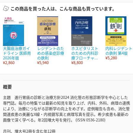
この商品を買った人は、こんな商品も買っています。
大腸癌治療ガイ
レジデントのた
ホスピタリスト
内科レジデント
ドライン 医師用
めの感染症診療
のための内科診
の鉄則 第4版
2026年版
の鉄則
療フローチャ...
¥5,280
¥2,860
¥5,940
¥8,800
概要
主題 進行胃癌の診断と治療方針2024 消化管の形態診断学を中心とした
専門誌。毎月の特集では最新の知見を取り上げ、内科、外科、病理の連携
により、治療につながる診断学の向上をめざす。症例報告も含め、消化管
関連疾患の美麗なX線・内視鏡写真と病理写真を提示。希少疾患も最新の
画像で深く学べる。年2回増大号を発行。 (ISSN 0536-2180)
月刊、増大号2冊を含む年12冊