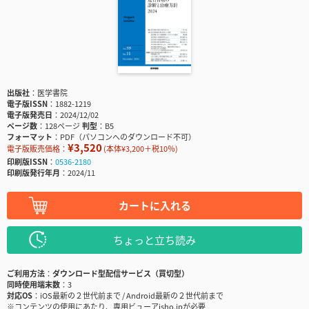
出版社
医学書院
電子版ISSN
1882-1219
電子版発売日
2024/12/02
ページ数
128ページ
判型
B5
フォーマット
PDF（パソコンへのダウンロード不可）
¥3,520
電子版販売価格：
(本体¥3,200＋税10％)
印刷版ISSN
0536-2180
印刷版発行年月
2024/11
カートに入れる
ちょっと立ち読み
ご利用方法
ダウンロード型配信サービス（買切型）
同時使用端末数
3
対応OS
iOS最新の２世代前まで / Android最新の２世代前まで
※コンテンツの使用にあたり、専用ビューアisho.jpが必要