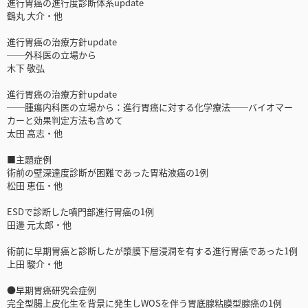
進行胃癌の進行度診断体系update
鶴丸 大介・他
進行胃癌の治療方針update
──外科医の立場から
木下 敬弘
進行胃癌の治療方針update
──腫瘍内科医の立場から：進行胃癌に対する化学療法──バイオマー
カーと効果判定方法も含めて
太田 高志・他
■主題症例
術前の壁深達度診断が困難であった胃粘液癌の1例
松田 恵伍・他
ESDで診断した噴門部進行胃癌の1例
田邊 元太郎・他
術前に早期胃癌と診断したが漿膜下層浸潤を有する進行胃癌であった1例
上田 駿介・他
●早期胃癌研究会症例
完全型腸上皮化生を背景に発生しWOSを伴う胃底腺粘膜型腺癌の1例