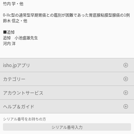
竹内 学・他
0-IIc型の通常型早期胃癌との鑑別が困難であった胃底腺粘膜型腺癌の1例
鈴木 信之・他
■追悼
追悼 小池盛雄先生
河内 洋
isho.jpアプリ
カテゴリー
アカウントサービス
ヘルプ＆ガイド
シリアル番号をお持ちの方
シリアル番号入力