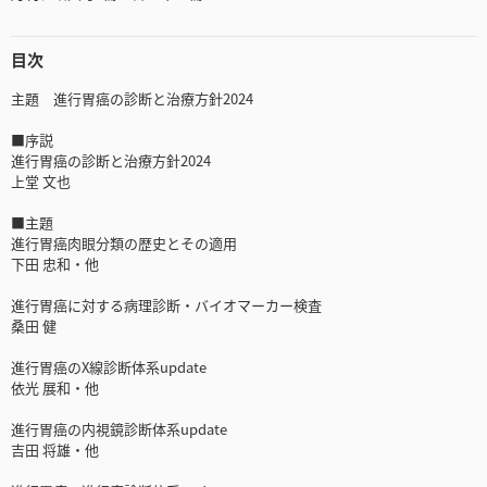
目次
主題 進行胃癌の診断と治療方針2024
■序説
進行胃癌の診断と治療方針2024
上堂 文也
■主題
進行胃癌肉眼分類の歴史とその適用
下田 忠和・他
進行胃癌に対する病理診断・バイオマーカー検査
桑田 健
進行胃癌のX線診断体系update
依光 展和・他
進行胃癌の内視鏡診断体系update
吉田 将雄・他