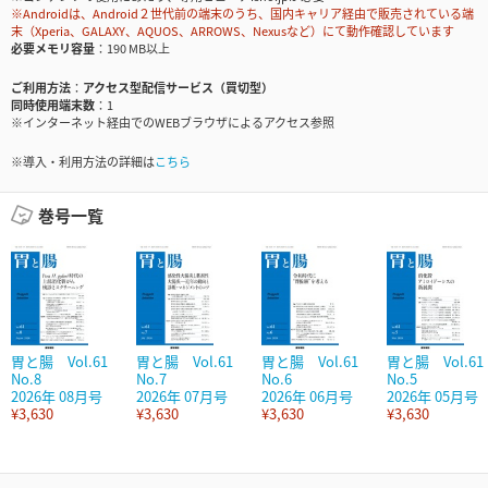
※Androidは、Android２世代前の端末のうち、国内キャリア経由で販売されている端
末（Xperia、GALAXY、AQUOS、ARROWS、Nexusなど）にて動作確認しています
必要メモリ容量
190 MB以上
ご利用方法
アクセス型配信サービス（買切型）
同時使用端末数
1
※インターネット経由でのWEBブラウザによるアクセス参照
※導入・利用方法の詳細は
こちら
巻号一覧
胃と腸 Vol.61
胃と腸 Vol.61
胃と腸 Vol.61
胃と腸 Vol.61
No.8
No.7
No.6
No.5
2026年 08月号
2026年 07月号
2026年 06月号
2026年 05月号
¥3,630
¥3,630
¥3,630
¥3,630